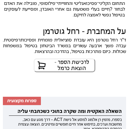
התחום הקליני־פסיכואנליטי והחווייתי־פילוסופי, מובילה את האדם
לבחור ?ְחיים בעלי משמעות גם אחרי האובדן, ומסייעת לעוסקים
בטיפול נפשי לאמצהּ לחיקם.
על המחברת - רחל גוטרמן
ד"ר רחל גוטרמן היא עובדת סוציאלית מומחית ופסיכותרפיסטית.
עבדה משך ארבעה עשורים במשרד הביטחון בטיפול במשפחות
שכולות. כיום מתרכזת בטיפול, בהדרכה ובהרצאות.
לרכישת הספר -
הוצאת כרמל
ספרות מקצועית
השאלה האקטית ומה שקרה בתוכי כשכתבתי עליה
בספרו, מזמין רן אלמוג למסע אל גישת ACT — דרך מגע עם כאב,
מחשבות וערכים, בחיפוש אחר חיים חופשיים ומיטיבים. הוצאה עצמית
בהפקת בודהיספרא, 2026.