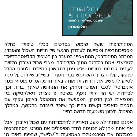
הסינותרפיה עושה שימוש בסרטים ככלי טיפולי כחלק
מפסיכותרפיה ומסייעת לעיבודן הרגשי של חוויות השכול והאובדן.
המרחב הסינותרפי, המתאפיין במעבר בין הטיפול הקלאסי־הדיאדי
לטריאדי, צמח בהדרגה מתוך הקליניקה. מצבי שכול ואובדן מלווים
לעתים קרובות בחוויות שלא ניתן לתקשרן במילים, ולנוכח החלל
שנפער, עלה הצורך להשתמש בכלי נוסף – בשילוב שיחות, על מנת
לסייע להמשיג את החוויה ולראותה באור חדש. הסרט מוסיף ממד
אוניברסלי לסבל הפרטי ומחזק את התחושה שאינך בודד, וכך
לבדידות יש הד וקול נוסף. בשיטה זו נוצרת דיאלקטיקה בין
המציאות לבין הדמיון, המפגישה את המטופל באופן עקיף עם
תכנים כואבים וקשים בחייו כך שיוכל לעבדם בהמשך, במהלך
הטיפול, ולכונן משמעות חדשה בחייו.
אמנם פותחו לא מעט תאוריות להתמודדות עם שכול ואובדן, אבל
אף אחת מהן לא הכניסה לחדר הטיפולים את הסרט. הסינותרפיה
כמגלמת את הפרגמטיזם באמצעות ה”שלישי”, שנציגיו באים מן