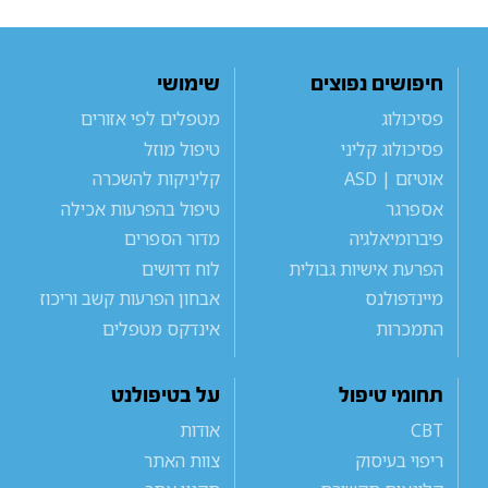
חיפושים נפוצים
שימושי
פסיכולוג
מטפלים לפי אזורים
פסיכולוג קליני
טיפול מוזל
אוטיזם | ASD
קליניקות להשכרה
אספרגר
טיפול בהפרעות אכילה
פיברומיאלגיה
מדור הספרים
הפרעת אישיות גבולית
לוח דרושים
מיינדפולנס
אבחון הפרעות קשב וריכוז
התמכרות
אינדקס מטפלים
תחומי טיפול
על בטיפולנט
CBT
אודות
ריפוי בעיסוק
צוות האתר