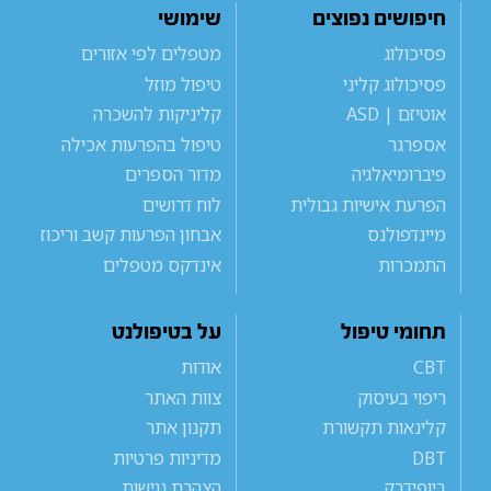
חיפושים נפוצים
שימושי
פסיכולוג
מטפלים לפי אזורים
פסיכולוג קליני
טיפול מוזל
אוטיזם | ASD
קליניקות להשכרה
אספרגר
טיפול בהפרעות אכילה
פיברומיאלגיה
מדור הספרים
הפרעת אישיות גבולית
לוח דרושים
מיינדפולנס
אבחון הפרעות קשב וריכוז
התמכרות
אינדקס מטפלים
תחומי טיפול
על בטיפולנט
CBT
אודות
ריפוי בעיסוק
צוות האתר
קלינאות תקשורת
תקנון אתר
DBT
מדיניות פרטיות
ביופידבק
הצהרת נגישות