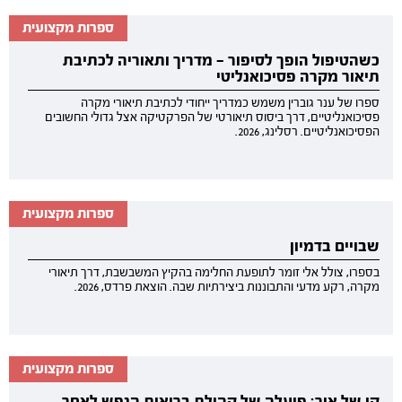
ספרות מקצועית
כשהטיפול הופך לסיפור — מדריך ותאוריה לכתיבת
תיאור מקרה פסיכואנליטי
ספרו של ענר גוברין משמש כמדריך ייחודי לכתיבת תיאורי מקרה
פסיכואנליטיים, דרך ביסוס תיאורטי של הפרקטיקה אצל גדולי החשובים
הפסיכואנליטיים. רסלינג, 2026.
ספרות מקצועית
שבויים בדמיון
בספרו, צולל אלי זומר לתופעת החלימה בהקיץ המשבשבת, דרך תיאורי
מקרה, רקע מדעי והתבוננות ביצירתיות שבה. הוצאת פרדס, 2026.
ספרות מקצועית
קו של אור: פועלה של קהילת בריאות הנפש לאחר