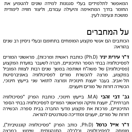
המאפשר לתלמידים בעלי סגנונות למידה שונים להטמיע את
החומר בדרך המתאימה והיעילה עבורם, וליצור חוויה לימודית
מושכת ונעימה לעין.
על המחברים
הכותבים הם אנשי מקצוע המומחים בתחומם ובעלי ניסיון רב שנים
בהוראה:
ד"ר עירית יניר
(Ph.D) כותבת ראשית ומרכזת), מראשוני המורים
לפסיכולוגיה בבתי הספר התיכוניים, חברה לשעבר בוועדת המקצוע
(פסיכולוגיה) של משה"ח ושותפה במשך שנים רבות לצוות המוביל
במקצוע, מרצה להכשרת מורים לפסיכולוגיה באוניברסיטת
תל-אביב. בעבר יועצת חינוכית ומרצה לתואר שני בייעוץ חינוכי,
הכשירה דורות של מורים ויועצים.
גב' דבי זהבי
(M.A. בייעוץ חינוכי, כותבת הפרק "פסיכולוגיה
חברתית"), יועצת ותיקה ומראשוני המורים לפסיכולוגיה בבתי הספר
התיכוניים, מרכזת את מקצוע מדעי החברה בבית ספרה. הכשירה
דורות של מורים, יועצים ומדריכה סטודנטים להוראה.
ד"ר אייל כרמל
(Ph.D, כותב הפרק "פסיכולוגיה קוגנטיבית"),
מומחה לפסיכולוגיה וכלכלה התנהגותית. שימש כמרצה