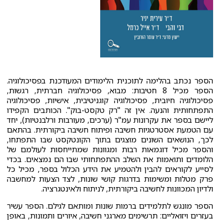
הספר נכתב בהלימה לתוכנית הלימודים המעודכנת בפסיכולוגיה.
הספר מכיל 8 חטיבות: מבוא, פסיכולוגיה חברתית, רגשות,
פסיכולוגיה חיובית, פסיכולוגיה קוגניטיבית, אישיות, פסיכולוגיה
התפתחותית והנעה. אין זה "רק טקסט-בוק". הכותבים הקפידו
ליישם בספר את עקרונות עמ"ר (ערכים, מעורבות ורלבנטיות), יחד
עם הטמעת אסטרטגיות חשיבה ופיתוח חשיבה ביקורתית. בהתאם
לכך, הנושאים השונים מוצגים בתוך הקונטקסט שבו התפתחו,
והספר מכיל דוגמאות רבות ומגוונות שמתייחסות לעולמם של
הלומדים ותואמות את השלב ההתפתחותי שבו הם נמצאים. בכדי
לסייע לקוראים להבין ולהטמיע את הידע הכלול בספר, מכיל כל
פרק מטלות ומשימות בדרגות קושי שונות, לצד הצעות למחשבה
ולדיון המכוונות לחשיבה ביקורתית, לניתוח ולאינטגרציה.
הספר מונגש לתלמידים ברמות שונות ומותאם לגילם. הספר עשיר
בעזרים ויזואליים: תרשימים מארגני חשיבה, איורים ותמונות, באופן