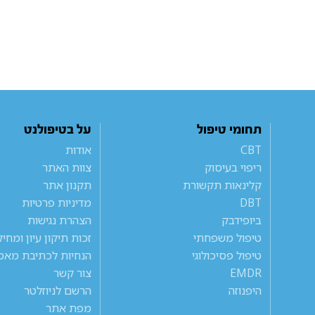
תחומי טיפול
על בטיפולנט
CBT
אודות
ריפוי בעיסוק
צוות האתר
קלינאות תקשורת
תקנון אתר
DBT
מדיניות פרטיות
ביופידבק
הצהרת נגישות
טיפול משפחתי
זכות תיקון עיון ומחי
טיפול פסיכולוגי
הנחיות לכתיבת מאמ
EMDR
צור קשר
היפנוזה
הרשם לניוזלטר
מפת אתר