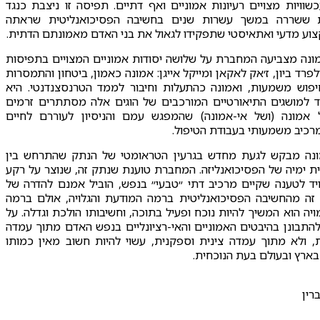
שוויות מצויים רעיונות אמוניים ואף דתיים. תפיסה זו ניצבת כנגד
 ששררה במשך עשרות שנים בחשיבה הפסיכואנליטית שראתה
צוע מדעי ואתאיסטי שתפקידו לגאול את בני האדם מאמונתם הדתית.
מונה מצביעה המחברת על שלושה יסודות אמוניים המצויים בתפיסות
לפרד ביון, ז׳אק לאקאן ומייקל אייגן: אמונה כאמון, ביטחון והתמסרות
יפוש משמעות, ואמונה כהתעלות וחיבור לממד הטרנסצנדנטי. היא
 למושגים התיאורטיים המורכבים של הוגים אלה מסתתרים זרמים
אמונה (ושל אי-אמונה) שהמפגש עמם והניסיון לעוררם לחיים
רכיב משמעותי בעבודת הטיפול.
מונה מבקש לגעת מחדש בגרעין הטראומטי של הנתק שהתרחש בין
שית ימיה של הפסיכואנליזה. המחברת טוענת שנתק זה, שנוצר על רקע
יד לטענה שקיים מרכיב דתי ״טבעי״ בנפש, הוביל אמנם להדרה של
 זה מהחשיבה הפסיכואנליטית ברמה המודעת והגלויה, אולם ברמה
ה הוא המשיך להיות נוכח ופעיל בתוכה, וחשיבותו הולכת וגדלה. על
ולהתבונן בהיבטים האמוניים והאי-רציונליים בנפש האדם מתוך עמדה
, ולא מתוך עמדה צינית וספקנית, עשוי להיות חשוב מאין כמותו
ארץ ובעולם בעת הנוכחית.
רין