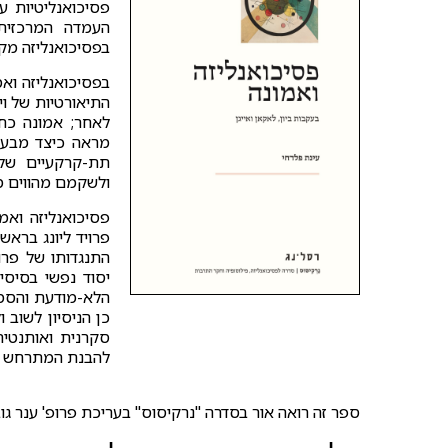
פסיכואנליטיות עכ
העמדה המרכזית
בפסיכואנליזה מק
בפסיכואנליזה וא
התיאורטיות של וי
לאחר; אמונה כח
מראה כיצד מבעד
תת-קרקעיים של 
ולשקמם מהווים מ
פסיכואנליזה וא
פרויד ליונג ברא
התנגדותו של פרו
יסוד נפשי בסיסי
הלא-מודעת והסמוי
כן הניסיון לשוב 
סקרנית ואותנטית
להבנת המתרחש ב
ספר זה רואה אור בסדרה "נרקיסוס" בעריכת פרופ' ענר גוב