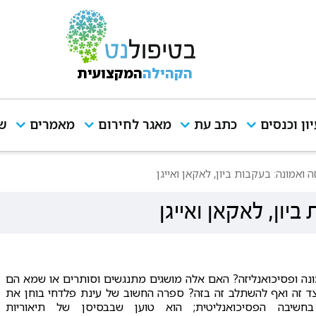
הקהילה
המקצועית
יון וכנסים
כתב עת
מאגר לחירום
מאמרים
שי
ה ואמונה: בעקבות ביון, לאקאן ואייגן
יון, לאקאן ואייגן
נה ופסיכואנליזה? האם אלה מושגים מתנגשים וסותרים או שמא הם
לצד זה ואף להשתלב זה בזה? ספרה החשוב של עינת פלדחי בוחן את
חשיבה הפסיכואנליטית; הוא טוען שבבסיסן של תיאוריות