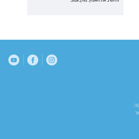
ולהשיב את האומץ. מודן, 2026.
קה
ר