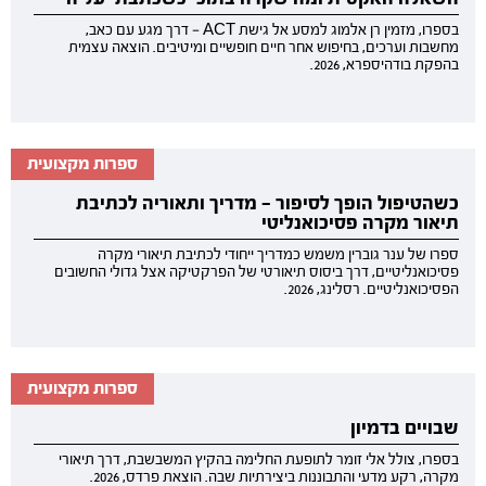
בספרו, מזמין רן אלמוג למסע אל גישת ACT — דרך מגע עם כאב,
מחשבות וערכים, בחיפוש אחר חיים חופשיים ומיטיבים. הוצאה עצמית
בהפקת בודהיספרא, 2026.
ספרות מקצועית
כשהטיפול הופך לסיפור — מדריך ותאוריה לכתיבת
תיאור מקרה פסיכואנליטי
ספרו של ענר גוברין משמש כמדריך ייחודי לכתיבת תיאורי מקרה
פסיכואנליטיים, דרך ביסוס תיאורטי של הפרקטיקה אצל גדולי החשובים
הפסיכואנליטיים. רסלינג, 2026.
ספרות מקצועית
שבויים בדמיון
בספרו, צולל אלי זומר לתופעת החלימה בהקיץ המשבשבת, דרך תיאורי
מקרה, רקע מדעי והתבוננות ביצירתיות שבה. הוצאת פרדס, 2026.