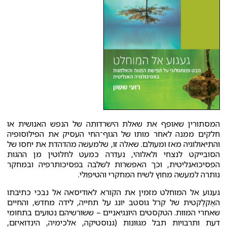
המסתורין שאופף את שאלת הישרדותה של הנפש האנושית או
חלקים ממנה לאחר מותו של הגוף־החי העסיק את הפילוסופיה
והתיאולוגיה מאז ומעולם. שאלה זו, שלמעשה מהדהדת את יחסו של
הסובייקט לנצחי ולאלוהי, נעדרה כמעט לחלוטין מן ההגות
הפסיכואנליטית, וכך האפשרות לשלבה בפסיכותרפיה ובמחקר
נותרה למעשה מחוץ לשיח המחקרי והטיפולי.
געגוע אל המוחלט מזמין את הקורא לאודיסאה אל נבכי כתיבתו
האֶקלֶקטית של קרל גוסטב יונג על תחייה, לידה מחדש, והחיים
שאחרי המוות. הטקסטים היונגיאניים – ששורשיהם נטועים בתחומי
דעת ותרבויות תבל מגוּונות (גנוסטיקה, אלכימיה, הינדואיזם,