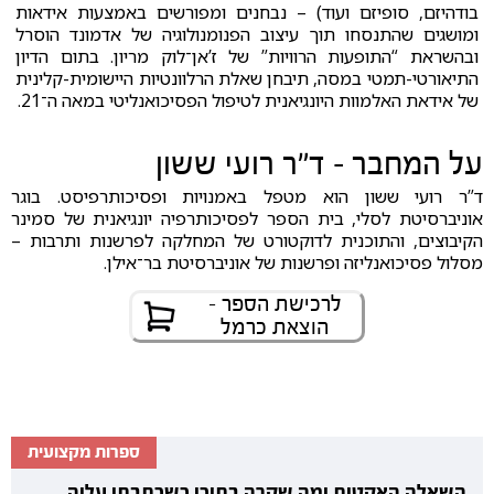
בודהיזם, סופיזם ועוד) – נבחנים ומפורשים באמצעות אידאות
ומושגים שהתנסחו תוך עיצוב הפנומנולוגיה של אדמונד הוסרל
ובהשראת “התופעות הרוויות” של ז’אן־לוק מריון. בתום הדיון
התיאורטי-תמטי במסה, תיבחן שאלת הרלוונטיות היישומית-קלינית
של אידאת האלמוות היונגיאנית לטיפול הפסיכואנליטי במאה ה־21.
על המחבר - ד”ר רועי ששון
ד”ר רועי ששון הוא מטפל באמנויות ופסיכותרפיסט. בוגר
אוניברסיטת לסלי, בית הספר לפסיכותרפיה יונגיאנית של סמינר
הקיבוצים, והתוכנית לדוקטורט של המחלקה לפרשנות ותרבות –
מסלול פסיכואנליזה ופרשנות של אוניברסיטת בר־אילן.
לרכישת הספר -
הוצאת כרמל
ספרות מקצועית
השאלה האקטית ומה שקרה בתוכי כשכתבתי עליה