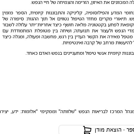
לה המכוונים את האיזון, הזרימה והצמיחה של חיי הנפש.
ומי המדע והפילוסופיה, קליניקה והתבוננות קיומית, הספר מזמין
. תיאורי מקרים מחדר הטיפול נטווים אל תוך ההגות: סיפורה של
קופאת לפתע בקטטוניה מלאה חושף כיצד אחריות־יתר עלולה לשבור
די הנפש ולעצור את תנועתה; ושיחה בין מטופלת המתמודדת עם
ן מטפל מאירה את הקשר העדין בין רגש, מחשבה ופעולה, ומגלה כיצד
ל להיעשות מרחב של קִרבה ואינטימיות.
ננות קיומית אנשי טיפול ומתעניינים בנפש האדם כאחד.
הל המרכז לבריאות הנפש "שלוותה" וממקימי "אלומות: ידע, יצירה
ר - הוצאת מודן