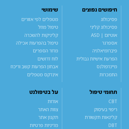
חיפושים נפוצים
שימושי
פסיכולוג
מטפלים לפי אזורים
פסיכולוג קליני
טיפול מוזל
אוטיזם | ASD
קליניקות להשכרה
אספרגר
טיפול בהפרעות אכילה
פיברומיאלגיה
מדור הספרים
הפרעת אישיות גבולית
לוח דרושים
מיינדפולנס
אבחון הפרעות קשב וריכוז
התמכרות
אינדקס מטפלים
תחומי טיפול
על בטיפולנט
CBT
אודות
ריפוי בעיסוק
צוות האתר
קלינאות תקשורת
תקנון אתר
DBT
מדיניות פרטיות