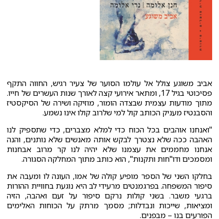
אביב משוגע צולל אל עולמו הסוער של צעיר רגיש, החווה התקף
פסיכוטי בגיל 17, ומתאר אירועי קצה לאורך שנות העשרים של חייו.
מתוך מודעות עצמית שבצדה הומור, מוזיקה ושירה של הסיקסטיז
והסבנטיז מעניק הכותב קול למי שלרוב קולו אינו נשמע.
"ואנחנו אוהבים בכל הכוח כדי למלא מצברים, כדי שתספיק לנו
האהבה ככה שלא נצטרך לבקש אותה מאנשים שלא נותנים, והנה
אנחנו מחממים את עצמנו שלא יהיה לנו קר מרוב אבחנות
ומסמכים ודו"חות ותקנות", הוא כותב מתוך המחלקה הסגורה.
בחלקו השני של הספר מופיע קולה של אמו, העונה לו ומעבה את
סיפור המשפחה. בפרגמנטים מרעידי לב היא נוגעת בחוויית ההורות
ברגעי משבר. בשני קולות נרקם סיפור על זעם ואהבה, הזיה
ומציאות, שייכות ונבדלות; מסמך מרתק על הכוחות האלימים
הפורעים בנו – מבפנים.