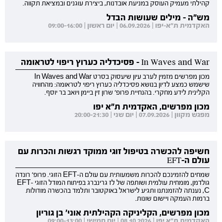
קהילתי מעמיק העוסק במניעת אובדנות, ביצירת עוגנים ובמציאת תקווה.
מש"ה - מילים שעושות הבדל
האקדמית ת"א-יפו | 06.09.2026 | יום ראשון | 09:00-16:00
In Waves and War - פסיכדליה כערוץ ריפוי לטראומה
מכון מפרשים מזמין לערב עיון שיעסוק בסרט In Waves and War
שישמש כמצע לדיון בנושא פסיכדליה כערוץ ריפוי לטראומה: מהחוויה
הקלינית לידע מחקרי. בהנחיית פרופ' שרון זין ביימן ויואב בר יוסף.
מכון מפרשים, האקדמית ת"א יפו
מפגש מקוון | 07.09.2026 | יום שני | 20:00-21:30
חשיפה להכשרה בטיפול זוגי ממוקד רגשות והכרות עם
עולם ה-EFT
שמחים להזמינכם להכרות משמעותית עם עולם ה-EFT הזוגי. פרופ' רונדה
גולדמן, מומחית עולמית ושותפה של לז גרינברג בפיתוח המודל הזוגי EFT-
C, נענתה להזמנתנו ותגיע לישראל באוקטובר ותלמד בהכשרה מודולות
ברמות העמקה ויישום שונות.
מכון מפרשים, הקליניקה הקהילתית אוני' בן גוריון
האקדמית ת"א יפו | 08.10.2026 | יום חמישי | 09:00-13:00