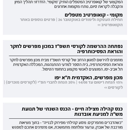
המקצועי של קואופרטיב המטפלים הותיק 'מקומי'. הזדרזו! תהליך המיון
והקבלה לקראת סיום, נותרו מקומות אחרונים
מקומי - קואופרטיב מטפלים
תחילת העסקה ולימודים באוקטובר 26 | פרטים נוספים באתר
הקואופרטיב >>
נפתחה ההרשמה לקורסי תשפ"ז במכון מפרשים לחקר
והוראת הפסיכותרפיה
מוזמנים להירשם למגוון הרחב של קורסי תשפ"ז מבית מכון מפרשים לחקר
והוראת הפסיכותרפיה, בית הספר למדעי ההתנהגות, המכללה האקדמית
תל אביב-יפו, המוצעים לאנשי מקצוע בתחומי הטיפול.
מכון מפרשים, האקדמית ת"א יפו
15% הנחת רישום עד 14/08 | 20% הנחה לחברי הפ"י (לקורסים מוכרים) |
לקורסים >>
כנס קהילה מצילה חיים - הכנס השנתי של תנועת
מש"ה למניעת אובדנות
"כשהדברים מתפרקים: מסע קהילתי מפירוק לבנייה" - בתוך מציאות
מורכבת של אובדן, ערעור ומלחמה מתמשכת, אנו מזמינים אתכם למפגש