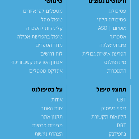
חיפושים נפוצים
שימושי
פסיכולוג
מטפלים לפי אזורים
פסיכולוג קליני
טיפול מוזל
אוטיזם | ASD
קליניקות להשכרה
אספרגר
טיפול בהפרעות אכילה
פיברומיאלגיה
מדור הספרים
הפרעת אישיות גבולית
לוח דרושים
מיינדפולנס
אבחון הפרעות קשב וריכוז
התמכרות
אינדקס מטפלים
תחומי טיפול
על בטיפולנט
CBT
אודות
ריפוי בעיסוק
צוות האתר
קלינאות תקשורת
תקנון אתר
DBT
מדיניות פרטיות
ביופידבק
הצהרת נגישות