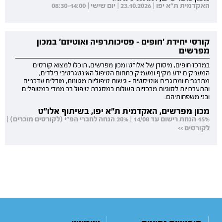
האקדמית ת"א יפו | 23.10.2026 | יום שישי | 08:30-14:00
קורסי יחידת 'חופים - פסיכותרפיה ואוטיזם' במכון
מפרשים
במרכז חופים, מיסודן של אלו"ט ומכון מפרשים, תוכלו למצוא קורסים
המעניקים ידע מקיף ומעמיק בתחום הטיפול האינטגרטיבי בילדים,
מתבגרים ומבוגרים אוטיסטים - גישות טיפוליות מגוונות, מודלים עדכניים
והתערבויות לסוגיות מרכזיות העולות במסגרת טיפול רב ממדי במטופלים
ובני משפחותיהם.
מכון מפרשים, האקדמית ת"א יפו, בשיתוף אלו"ט
15% הנחת רישום עד 14/08 | 20% הנחה לחברי הפ"י (לקורסים מוכרים) |
לקורסים >>