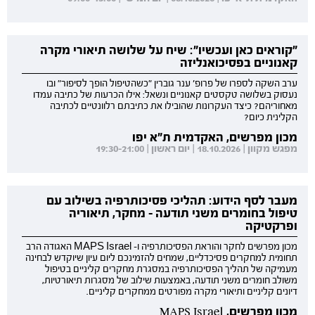
"קוראים כאן ועכשיו": שיח על שלושה תיאורי מקרה
קאנוניים בפסיכואנליזה
ערב השקה לספרו של פרופ' ענר גוברין "כשהטיפול הופך לסיפור" ובו
נעסוק בשלושה טקסטים קאנוניים ונשאל: אילו הכרעות של כתיבה עמדו
מאחוריהם? כיצד העקרונות שהובילו את כתיבתם רלוונטיים לכתיבה
הקלינית כיום?
מכון מפרשים, האקדמית ת"א יפו
מפגש מקוון | 18.10.2026 | יום ראשון | 19:30-21:00
מעבר לסף הידוע: תהליכי פסיכותרפיה בשילוב עם
טיפול בחומרים משני תודעה - מחקר, תיאוריה
ופרקטיקה
מכון מפרשים לחקר והוראת הפסיכותרפיה ו- MAPS Israel האגודה הרב
תחומית למחקרים פסיכדליים, שמחים להזמינכם ליום עיון שיוקדש לבחינה
מעמיקה של תהליך הפסיכותרפיה במסגרת מחקרים קליניים בטיפול
משולב חומרים משני תודעה, באמצעות שילוב של מסגרות תיאורטיות,
דיונים קליניים ותיאורי מקרה מפורטים ממחקרים קליניים.
מכון מפרשים, MAPS Israel