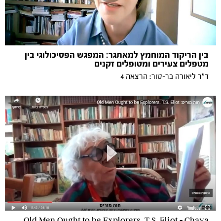
בין הריקוד המוחמץ למאתגר: המפגש הפסיכולוגי בין
מטפלים צעירים ומטופלים זקנים
ד"ר ליאורה בר-טור: הרצאה 4
Old Men Ought to be Explorers. T.S. Eliot - Chava