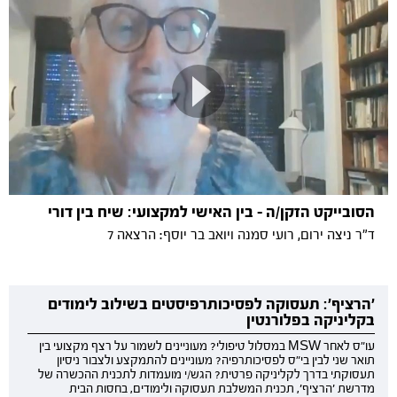
הסובייקט הזקן/ה – בין האישי למקצועי: שיח בין דורי
ד"ר ניצה ירום, רועי סמנה ויואב בר יוסף: הרצאה 7
'הרציף': תעסוקה לפסיכותרפיסטים בשילוב לימודים
בקליניקה בפלורנטין
עו"ס לאחר MSW במסלול טיפולי? מעוניינים לשמור על רצף מקצועי בין
תואר שני לבין בי"ס לפסיכותרפיה? מעוניינים להתמקצע ולצבור ניסיון
תעסוקתי בדרך לקליניקה פרטית? הגש/י מועמדות לתכנית ההכשרה של
מדרשת 'הרציף', תכנית המשלבת תעסוקה ולימודים, בחסות הבית