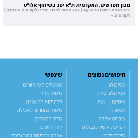
מכון מפרשים, האקדמית ת"א יפו, בשיתוף אלו"ט
15% הנחת רישום עד 14/08 | 20% הנחה לחברי הפ"י (לקורסים מוכרים) |
לקורסים >>
חיפושים נפוצים
שימושי
פסיכולוג
מטפלים לפי אזורים
פסיכולוג קליני
טיפול מוזל
אוטיזם | ASD
קליניקות להשכרה
אספרגר
טיפול בהפרעות אכילה
פיברומיאלגיה
מדור הספרים
הפרעת אישיות גבולית
לוח דרושים
מיינדפולנס
אבחון הפרעות קשב וריכוז