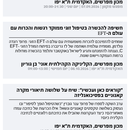
מכון מפרשים, האקדמית ת"א יפו
מפגש מקוון | 07.09.2026 | יום שני | 20:00-21:30
חשיפה להכשרה בטיפול זוגי ממוקד רגשות והכרות עם
עולם ה-EFT
שמחים להזמינכם להכרות משמעותית עם עולם ה-EFT הזוגי. פרופ' רונדה
גולדמן, מומחית עולמית ושותפה של לז גרינברג בפיתוח המודל הזוגי EFT-
C, נענתה להזמנתנו ותגיע לישראל באוקטובר ותלמד בהכשרה מודולות
ברמות העמקה ויישום שונות.
מכון מפרשים, הקליניקה הקהילתית אוני' בן גוריון
האקדמית ת"א יפו | 08.10.2026 | יום חמישי | 09:00-13:00
"קוראים כאן ועכשיו": שיח על שלושה תיאורי מקרה
קאנוניים בפסיכואנליזה
ערב השקה לספרו של פרופ' ענר גוברין "כשהטיפול הופך לסיפור" ובו
נעסוק בשלושה טקסטים קאנוניים ונשאל: אילו הכרעות של כתיבה עמדו
מאחוריהם? כיצד העקרונות שהובילו את כתיבתם רלוונטיים לכתיבה
הקלינית כיום?
מכון מפרשים, האקדמית ת"א יפו