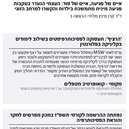
איים של פגיעה, איים של סוד: העצמי הנעדר בעקבות
פגיעה מינית מתמשכת בילדות והקשרו למרחב הזוגי
ד"ר קרן מינץ מלחי: הרצאה 5
'הרציף': תעסוקה לפסיכותרפיסטים בשילוב לימודים
בקליניקה בפלורנטין
עו"ס לאחר MSW במסלול טיפולי? מעוניינים לשמור על רצף מקצועי בין
תואר שני לבין בי"ס לפסיכותרפיה? מעוניינים להתמקצע ולצבור ניסיון
תעסוקתי בדרך לקליניקה פרטית? הגש/י מועמדות לתכנית ההכשרה של
מדרשת 'הרציף', תכנית המשלבת תעסוקה ולימודים, בחסות הבית
המקצועי של קואופרטיב המטפלים הותיק 'מקומי'. הזדרזו! תהליך המיון
והקבלה לקראת סיום, נותרו מקומות אחרונים
מקומי - קואופרטיב מטפלים
תחילת העסקה ולימודים באוקטובר 26 | פרטים נוספים באתר
הקואופרטיב >>
נפתחה ההרשמה לקורסי תשפ"ז במכון מפרשים לחקר
והוראת הפסיכותרפיה
מוזמנים להירשם למגוון הרחב של קורסי תשפ"ז מבית מכון מפרשים לחקר