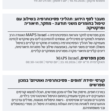
מפגש מקוון | 18.10.2026 | יום ראשון | 19:30-21:00
מעבר לסף הידוע: תהליכי פסיכותרפיה בשילוב עם
טיפול בחומרים משני תודעה - מחקר, תיאוריה
ופרקטיקה
מכון מפרשים לחקר והוראת הפסיכותרפיה ו- MAPS Israel האגודה הרב
תחומית למחקרים פסיכדליים, שמחים להזמינכם ליום עיון שיוקדש לבחינה
מעמיקה של תהליך הפסיכותרפיה במסגרת מחקרים קליניים בטיפול
משולב חומרים משני תודעה, באמצעות שילוב של מסגרות תיאורטיות,
דיונים קליניים ותיאורי מקרה מפורטים ממחקרים קליניים.
מכון מפרשים, MAPS Israel
האקדמית ת"א יפו | 23.10.2026 | יום שישי | 08:30-14:00
קורסי יחידת 'חופים - פסיכותרפיה ואוטיזם' במכון
מפרשים
במרכז חופים, מיסודן של אלו"ט ומכון מפרשים, תוכלו למצוא קורסים
המעניקים ידע מקיף ומעמיק בתחום הטיפול האינטגרטיבי בילדים,
מתבגרים ומבוגרים אוטיסטים - גישות טיפוליות מגוונות, מודלים עדכניים
והתערבויות לסוגיות מרכזיות העולות במסגרת טיפול רב ממדי במטופלים
ובני משפחותיהם.