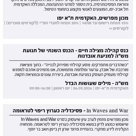
והוראת הפסיכותרפיה, בית הספר למדעי ההתנהגות, המכללה האקדמית
תל אביב-יפו, המוצעים לאנשי מקצוע בתחומי הטיפול.
מכון מפרשים, האקדמית ת"א יפו
15% הנחת רישום עד 14/08 | 20% הנחה לחברי הפ"י (לקורסים מוכרים) |
לקורסים >>
כנס קהילה מצילה חיים - הכנס השנתי של תנועת
מש"ה למניעת אובדנות
"כשהדברים מתפרקים: מסע קהילתי מפירוק לבנייה" - בתוך מציאות
מורכבת של אובדן, ערעור ומלחמה מתמשכת, אנו מזמינים אתכם למפגש
קהילתי מעמיק העוסק במניעת אובדנות, ביצירת עוגנים ובמציאת תקווה.
מש"ה - מילים שעושות הבדל
האקדמית ת"א-יפו | 06.09.2026 | יום ראשון | 09:00-16:00
In Waves and War - פסיכדליה כערוץ ריפוי לטראומה
מכון מפרשים מזמין לערב עיון שיעסוק בסרט In Waves and War
שישמש כמצע לדיון בנושא פסיכדליה כערוץ ריפוי לטראומה: מהחוויה
הקלינית לידע מחקרי. בהנחיית פרופ' שרון זין ביימן ויואב בר יוסף.