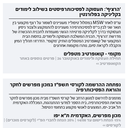
'הרציף': תעסוקה לפסיכותרפיסטים בשילוב לימודים
בקליניקה בפלורנטין
עו"ס לאחר MSW במסלול טיפולי? מעוניינים לשמור על רצף מקצועי בין
תואר שני לבין בי"ס לפסיכותרפיה? מעוניינים להתמקצע ולצבור ניסיון
תעסוקתי בדרך לקליניקה פרטית? הגש/י מועמדות לתכנית ההכשרה של
מדרשת 'הרציף', תכנית המשלבת תעסוקה ולימודים, בחסות הבית
המקצועי של קואופרטיב המטפלים הותיק 'מקומי'. הזדרזו! תהליך המיון
והקבלה לקראת סיום, נותרו מקומות אחרונים
מקומי - קואופרטיב מטפלים
תחילת העסקה ולימודים באוקטובר 26 | פרטים נוספים באתר
הקואופרטיב >>
נפתחה ההרשמה לקורסי תשפ"ז במכון מפרשים לחקר
והוראת הפסיכותרפיה
מוזמנים להירשם למגוון הרחב של קורסי תשפ"ז מבית מכון מפרשים לחקר
והוראת הפסיכותרפיה, בית הספר למדעי ההתנהגות, המכללה האקדמית
תל אביב-יפו, המוצעים לאנשי מקצוע בתחומי הטיפול.
מכון מפרשים, האקדמית ת"א יפו
15% הנחת רישום עד 14/08 | 20% הנחה לחברי הפ"י (לקורסים מוכרים) |
לקורסים >>