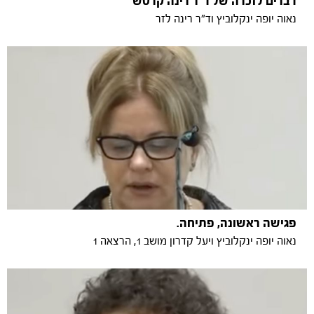
דברים לזכרה של ד"ר רינה קרטש
נאוה יופה ינקלוביץ וד"ר רינה לזר
פגישה ראשונה, פתיחה.
נאוה יופה ינקלוביץ ויעל קדרון מושב 1, הרצאה 1