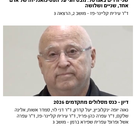
שני ורדים באגרטל: מבט זוגי על הפסיכואנליזה של אדם
אחד, שניים ושלושה
ד"ר עירית קליינר-פז - מושב 2, הרצאה 3
דיון - כנס מסלולים מתקדמים 2026
נאוה יופה ינקלוביץ, יעל קדרון, ד"ר דני לוי, סמדר אשוח, אלינה
שלקס, ד"ר עפרה כהן-פריד, ד"ר עירית קליינר-פז, ד"ר עפרה
אשל ופרופ' עפרית שפירא ברמן - מושב 3