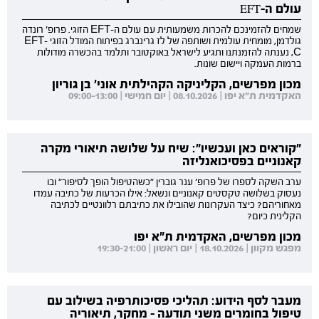
עולם ה-EFT
שמחים להזמינכם להכרות משמעותית עם עולם ה-EFT הזוגי. פרופ' רונדה
גולדמן, מומחית עולמית ושותפה של לז גרינברג בפיתוח המודל הזוגי EFT-
C, נענתה להזמנתנו ותגיע לישראל באוקטובר ותלמד בהכשרה מודולות
ברמות העמקה ויישום שונות.
מכון מפרשים, הקליניקה הקהילתית אוני' בן גוריון
האקדמית ת"א יפו | 08.10.2026 | יום חמישי | 09:00-13:00
"קוראים כאן ועכשיו": שיח על שלושה תיאורי מקרה
קאנוניים בפסיכואנליזה
ערב השקה לספרו של פרופ' ענר גוברין "כשהטיפול הופך לסיפור" ובו
נעסוק בשלושה טקסטים קאנוניים ונשאל: אילו הכרעות של כתיבה עמדו
מאחוריהם? כיצד העקרונות שהובילו את כתיבתם רלוונטיים לכתיבה
הקלינית כיום?
מכון מפרשים, האקדמית ת"א יפו
מפגש מקוון | 18.10.2026 | יום ראשון | 19:30-21:00
מעבר לסף הידוע: תהליכי פסיכותרפיה בשילוב עם
טיפול בחומרים משני תודעה - מחקר, תיאוריה