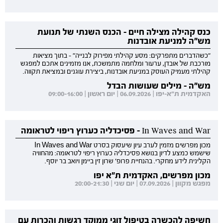
כנס קהילה מצילה חיים - הכנס השנתי של תנועת
מש"ה למניעת אובדנות
"כשהדברים מתפרקים: מסע קהילתי מפירוק לבנייה" - בתוך מציאות
מורכבת של אובדן, ערעור ומלחמה מתמשכת, אנו מזמינים אתכם למפגש
קהילתי מעמיק העוסק במניעת אובדנות, ביצירת עוגנים ובמציאת תקווה.
מש"ה - מילים שעושות הבדל
האקדמית ת"א-יפו | 06.09.2026 | יום ראשון | 09:00-16:00
In Waves and War - פסיכדליה כערוץ ריפוי לטראומה
מכון מפרשים מזמין לערב עיון שיעסוק בסרט In Waves and War
שישמש כמצע לדיון בנושא פסיכדליה כערוץ ריפוי לטראומה: מהחוויה
הקלינית לידע מחקרי. בהנחיית פרופ' שרון זין ביימן ויואב בר יוסף.
מכון מפרשים, האקדמית ת"א יפו
מפגש מקוון | 07.09.2026 | יום שני | 20:00-21:30
חשיפה להכשרה בטיפול זוגי ממוקד רגשות והכרות עם