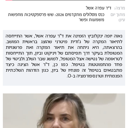
מרצה:
ד"ר עפרה אשל
מתוך יום
כנס מסלולים מתקדמים 2026: שש פרספקטיבות מחפשות
עיון:
משמעות ופשר
נאוה יופה ינקלוביץ הזמינה את ד"ר עפרה אשל, אשר התייחסה
לתיאור המקרה של ג'ודית מיטרני שהוצג בראשית המושב.
בהרצאתה, היא ניתחה את תיאור המקרה ואת פרשנויות
המטופלת בעיקר דרך תפיסתם של ויניקוט וביון, תוך התייחסות
לטראומה של נטישה אצל המטופל, למושג שבר השלב ולביטוי של
פחד מהתמוטטות בטיפול. כמו כן, ד"ר אשל הציגה כיצד
מתבטאים בטיפול זה מונחיו של ביון, כגון הזדהות השלכתית
הפנמתית וטרנספורמציה ב-O.