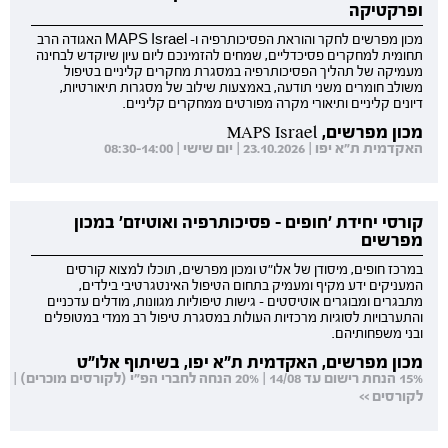
ופרקטיקה
מכון מפרשים לחקר והוראת הפסיכותרפיה ו- MAPS Israel האגודה הרב
תחומית למחקרים פסיכדליים, שמחים להזמינכם ליום עיון שיוקדש לבחינה
מעמיקה של תהליך הפסיכותרפיה במסגרת מחקרים קליניים בטיפול
משולב חומרים משני תודעה, באמצעות שילוב של מסגרות תיאורטיות,
דיונים קליניים ותיאורי מקרה מפורטים ממחקרים קליניים.
מכון מפרשים, MAPS Israel
האקדמית ת"א יפו | 23.10.2026 | יום שישי | 08:30-14:00
קורסי יחידת 'חופים - פסיכותרפיה ואוטיזם' במכון
מפרשים
במרכז חופים, מיסודן של אלו"ט ומכון מפרשים, תוכלו למצוא קורסים
המעניקים ידע מקיף ומעמיק בתחום הטיפול האינטגרטיבי בילדים,
מתבגרים ומבוגרים אוטיסטים - גישות טיפוליות מגוונות, מודלים עדכניים
והתערבויות לסוגיות מרכזיות העולות במסגרת טיפול רב ממדי במטופלים
ובני משפחותיהם.
מכון מפרשים, האקדמית ת"א יפו, בשיתוף אלו"ט
15% הנחת רישום עד 14/08 | 20% הנחה לחברי הפ"י (לקורסים מוכרים) |
לקורסים >>