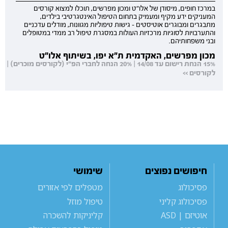
במרכז חופים, מיסודן של אלו"ט ומכון מפרשים, תוכלו למצוא קורסים
המעניקים ידע מקיף ומעמיק בתחום הטיפול האינטגרטיבי בילדים,
מתבגרים ומבוגרים אוטיסטים - גישות טיפוליות מגוונות, מודלים עדכניים
והתערבויות לסוגיות מרכזיות העולות במסגרת טיפול רב ממדי במטופלים
ובני משפחותיהם.
מכון מפרשים, האקדמית ת"א יפו, בשיתוף אלו"ט
15% הנחת רישום עד 14/08 | 20% הנחה לחברי הפ"י (לקורסים מוכרים) |
לקורסים >>
חיפושים נפוצים
שימושי
פסיכולוג
מטפלים לפי אזורים
פסיכולוג קליני
טיפול מוזל
אוטיזם | ASD
קליניקות להשכרה