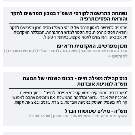
נפתחה ההרשמה לקורסי תשפ"ז במכון מפרשים לחקר
והוראת הפסיכותרפיה
מוזמנים להירשם למגוון הרחב של קורסי תשפ"ז מבית מכון מפרשים לחקר
והוראת הפסיכותרפיה, בית הספר למדעי ההתנהגות, המכללה האקדמית
תל אביב-יפו, המוצעים לאנשי מקצוע בתחומי הטיפול.
מכון מפרשים, האקדמית ת"א יפו
15% הנחת רישום עד 14/08 | 20% הנחה לחברי הפ"י (לקורסים מוכרים) |
לקורסים >>
כנס קהילה מצילה חיים - הכנס השנתי של תנועת
מש"ה למניעת אובדנות
"כשהדברים מתפרקים: מסע קהילתי מפירוק לבנייה" - בתוך מציאות
מורכבת של אובדן, ערעור ומלחמה מתמשכת, אנו מזמינים אתכם למפגש
קהילתי מעמיק העוסק במניעת אובדנות, ביצירת עוגנים ובמציאת תקווה.
מש"ה - מילים שעושות הבדל
האקדמית ת"א-יפו | 06.09.2026 | יום ראשון | 09:00-16:00