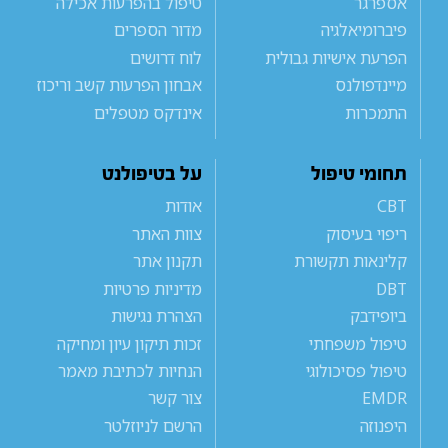
אספרגר
טיפול בהפרעות אכילה
פיברומיאלגיה
מדור הספרים
הפרעת אישיות גבולית
לוח דרושים
מיינדפולנס
אבחון הפרעות קשב וריכוז
התמכרות
אינדקס מטפלים
תחומי טיפול
על בטיפולנט
CBT
אודות
ריפוי בעיסוק
צוות האתר
קלינאות תקשורת
תקנון אתר
DBT
מדיניות פרטיות
ביופידבק
הצהרת נגישות
טיפול משפחתי
זכות תיקון עיון ומחיקה
טיפול פסיכולוגי
הנחיות לכתיבת מאמר
EMDR
צור קשר
היפנוזה
הרשם לניוזלטר