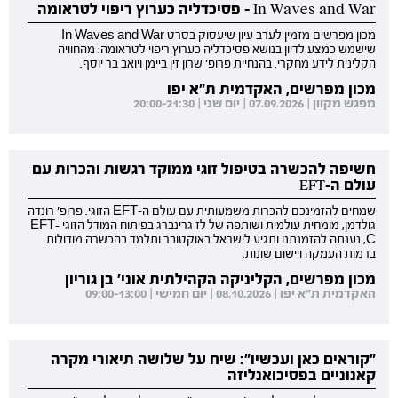
In Waves and War - פסיכדליה כערוץ ריפוי לטראומה
מכון מפרשים מזמין לערב עיון שיעסוק בסרט In Waves and War
שישמש כמצע לדיון בנושא פסיכדליה כערוץ ריפוי לטראומה: מהחוויה
הקלינית לידע מחקרי. בהנחיית פרופ' שרון זין ביימן ויואב בר יוסף.
מכון מפרשים, האקדמית ת"א יפו
מפגש מקוון | 07.09.2026 | יום שני | 20:00-21:30
חשיפה להכשרה בטיפול זוגי ממוקד רגשות והכרות עם
עולם ה-EFT
שמחים להזמינכם להכרות משמעותית עם עולם ה-EFT הזוגי. פרופ' רונדה
גולדמן, מומחית עולמית ושותפה של לז גרינברג בפיתוח המודל הזוגי EFT-
C, נענתה להזמנתנו ותגיע לישראל באוקטובר ותלמד בהכשרה מודולות
ברמות העמקה ויישום שונות.
מכון מפרשים, הקליניקה הקהילתית אוני' בן גוריון
האקדמית ת"א יפו | 08.10.2026 | יום חמישי | 09:00-13:00
"קוראים כאן ועכשיו": שיח על שלושה תיאורי מקרה
קאנוניים בפסיכואנליזה