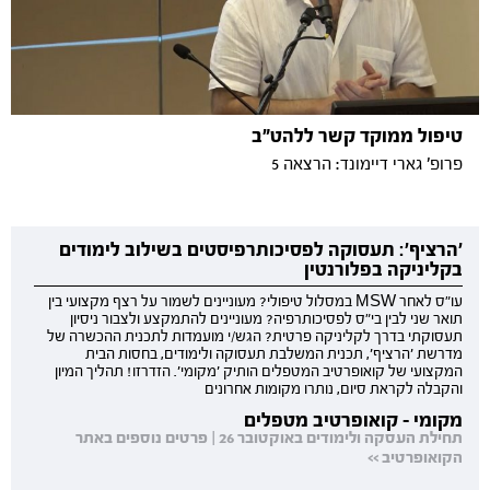
טיפול ממוקד קשר ללהט"ב
פרופ' גארי דיימונד: הרצאה 5
'הרציף': תעסוקה לפסיכותרפיסטים בשילוב לימודים
בקליניקה בפלורנטין
עו"ס לאחר MSW במסלול טיפולי? מעוניינים לשמור על רצף מקצועי בין
תואר שני לבין בי"ס לפסיכותרפיה? מעוניינים להתמקצע ולצבור ניסיון
תעסוקתי בדרך לקליניקה פרטית? הגש/י מועמדות לתכנית ההכשרה של
מדרשת 'הרציף', תכנית המשלבת תעסוקה ולימודים, בחסות הבית
המקצועי של קואופרטיב המטפלים הותיק 'מקומי'. הזדרזו! תהליך המיון
והקבלה לקראת סיום, נותרו מקומות אחרונים
מקומי - קואופרטיב מטפלים
תחילת העסקה ולימודים באוקטובר 26 | פרטים נוספים באתר
הקואופרטיב >>