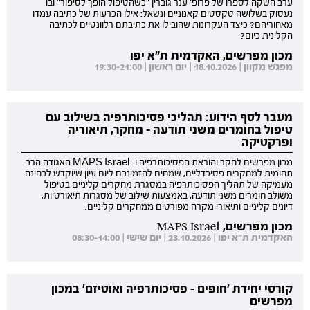
ערב השקה לספרו של פרופ' ענר גוברין "כשהטיפול הופך לסיפור" ובו
נעסוק בשלושה טקסטים קאנוניים ונשאל: אילו הכרעות של כתיבה עמדו
מאחוריהם? כיצד העקרונות שהובילו את כתיבתם רלוונטיים לכתיבה
הקלינית כיום?
מכון מפרשים, האקדמית ת"א יפו
מפגש מקוון | 18.10.2026 | יום ראשון | 19:30-21:00
מעבר לסף הידוע: תהליכי פסיכותרפיה בשילוב עם
טיפול בחומרים משני תודעה - מחקר, תיאוריה
ופרקטיקה
מכון מפרשים לחקר והוראת הפסיכותרפיה ו- MAPS Israel האגודה הרב
תחומית למחקרים פסיכדליים, שמחים להזמינכם ליום עיון שיוקדש לבחינה
מעמיקה של תהליך הפסיכותרפיה במסגרת מחקרים קליניים בטיפול
משולב חומרים משני תודעה, באמצעות שילוב של מסגרות תיאורטיות,
דיונים קליניים ותיאורי מקרה מפורטים ממחקרים קליניים.
מכון מפרשים, MAPS Israel
האקדמית ת"א יפו | 23.10.2026 | יום שישי | 08:30-14:00
קורסי יחידת 'חופים - פסיכותרפיה ואוטיזם' במכון
מפרשים