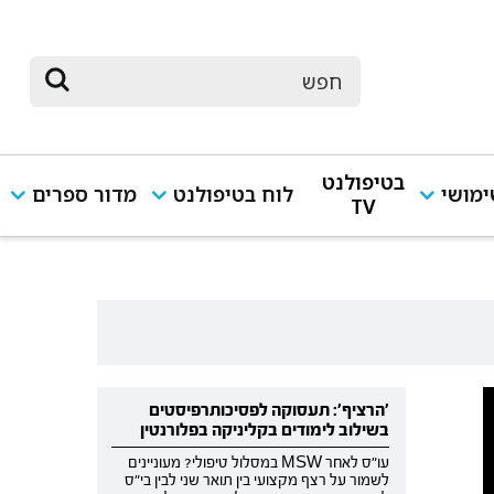
בטיפולנט
מושי
לוח בטיפולנט
מדור ספרים
TV
'הרציף': תעסוקה לפסיכותרפיסטים
בשילוב לימודים בקליניקה בפלורנטין
עו"ס לאחר MSW במסלול טיפולי? מעוניינים
לשמור על רצף מקצועי בין תואר שני לבין בי"ס