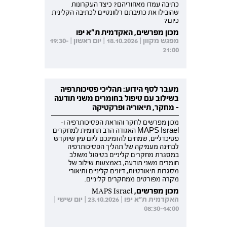
כתיבה עמדו מאחוריהם? כיצד העקרונות
שהובילו את כתיבתם רלוונטיים לכתיבה הקלינית
כיום?
מכון מפרשים, האקדמית ת"א יפו
מפגש מקוון | 18.10.2026 | יום ראשון | 19:30-
21:00
מעבר לסף הידוע: תהליכי פסיכותרפיה
בשילוב עם טיפול בחומרים משני תודעה
- מחקר, תיאוריה ופרקטיקה
מכון מפרשים לחקר והוראת הפסיכותרפיה ו-
MAPS Israel האגודה הרב תחומית למחקרים
פסיכדליים, שמחים להזמינכם ליום עיון שיוקדש
לבחינה מעמיקה של תהליך הפסיכותרפיה
במסגרת מחקרים קליניים בטיפול משולב
חומרים משני תודעה, באמצעות שילוב של
מסגרות תיאורטיות, דיונים קליניים ותיאורי
מקרה מפורטים ממחקרים קליניים.
מכון מפרשים, MAPS Israel
האקדמית ת"א יפו | 23.10.2026 | יום שישי |
08:30-14:00