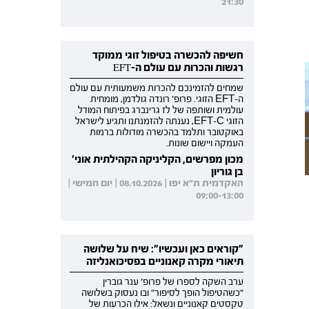
21:30
חשיפה להכשרה בטיפול זוגי ממוקד
רגשות והכרות עם עולם ה-EFT
שמחים להזמינכם להכרות משמעותית עם עולם
ה-EFT הזוגי. פרופ' רונדה גולדמן, מומחית
עולמית ושותפה של לז גרינברג בפיתוח המודל
הזוגי EFT-C, נענתה להזמנתנו ותגיע לישראל
באוקטובר ותלמד בהכשרה מודולות ברמות
העמקה ויישום שונות.
מכון מפרשים, הקליניקה הקהילתית אוני'
בן גוריון
האקדמית ת"א יפו | 08.10.2026 | יום חמישי |
09:00-13:00
"קוראים כאן ועכשיו": שיח על שלושה
תיאורי מקרה קאנוניים בפסיכואנליזה
ערב השקה לספרו של פרופ' ענר גוברין
"כשהטיפול הופך לסיפור" ובו נעסוק בשלושה
טקסטים קאנוניים ונשאל: אילו הכרעות של