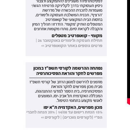
לפסיכותרפיה? מעוניינים להתמקצע ולצבור
ניסיון תעסוקתי בדרך לקליניקה פרטית? הגש/י
מועמדות לתכנית ההכשרה של מדרשת
'הרציף', תכנית המשלבת תעסוקה ולימודים,
בחסות הבית המקצועי של קואופרטיב
המטפלים הותיק 'מקומי'. הזדרזו! תהליך המיון
והקבלה לקראת סיום, נותרו מקומות אחרונים
מקומי - קואופרטיב מטפלים
תחילת העסקה ולימודים באוקטובר 26 |
פרטים נוספים באתר הקואופרטיב >>
נפתחה ההרשמה לקורסי תשפ"ז במכון
מפרשים לחקר והוראת הפסיכותרפיה
מוזמנים להירשם למגוון הרחב של קורסי תשפ"ז
מבית מכון מפרשים לחקר והוראת
הפסיכותרפיה, בית הספר למדעי ההתנהגות,
המכללה האקדמית תל אביב-יפו, המוצעים
לאנשי מקצוע בתחומי הטיפול.
מכון מפרשים, האקדמית ת"א יפו
15% הנחת רישום עד 14/08 | 20% הנחה לחברי
הפ"י (לקורסים מוכרים) | לקורסים >>