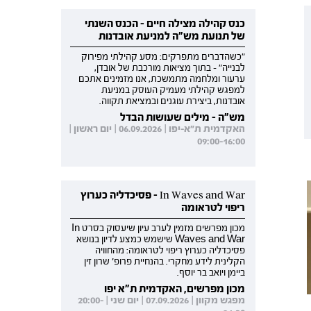
כנס קהילה מצילה חיים - הכנס השנתי
של תנועת מש"ה למניעת אובדנות
"כשהדברים מתפרקים: מסע קהילתי מפירוק
לבנייה" - בתוך מציאות מורכבת של אובדן,
ערעור ומלחמה מתמשכת, אנו מזמינים אתכם
למפגש קהילתי מעמיק העוסק במניעת
אובדנות, ביצירת עוגנים ובמציאת תקווה.
מש"ה - מילים שעושות הבדל
האקדמית ת"א-יפו | 06.09.2026 | יום ראשון |
09:00-16:00
In Waves and War - פסיכדליה כערוץ
ריפוי לטראומה
מכון מפרשים מזמין לערב עיון שיעסוק בסרט In
Waves and War שישמש כמצע לדיון בנושא
פסיכדליה כערוץ ריפוי לטראומה: מהחוויה
הקלינית לידע מחקרי. בהנחיית פרופ' שרון זין
ביימן ויואב בר יוסף.
מכון מפרשים, האקדמית ת"א יפו
מפגש מקוון | 07.09.2026 | יום שני | 20:00-