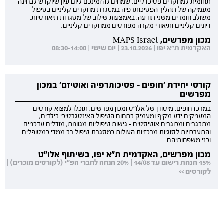
תחומית למחקרים פסיכדליים, שמחים להזמינכם ליום עיון שיוקדש לבחינה
מעמיקה של תהליך הפסיכותרפיה במסגרת מחקרים קליניים בטיפול
משולב חומרים משני תודעה, באמצעות שילוב של מסגרות תיאורטיות,
דיונים קליניים ותיאורי מקרה מפורטים ממחקרים קליניים.
מכון מפרשים, MAPS Israel
האקדמית ת"א יפו | 23.10.2026 | יום שישי | 08:30-14:00
קורסי יחידת 'חופים - פסיכותרפיה ואוטיזם' במכון
מפרשים
במרכז חופים, מיסודן של אלו"ט ומכון מפרשים, תוכלו למצוא קורסים
המעניקים ידע מקיף ומעמיק בתחום הטיפול האינטגרטיבי בילדים,
מתבגרים ומבוגרים אוטיסטים - גישות טיפוליות מגוונות, מודלים עדכניים
והתערבויות לסוגיות מרכזיות העולות במסגרת טיפול רב ממדי במטופלים
ובני משפחותיהם.
מכון מפרשים, האקדמית ת"א יפו, בשיתוף אלו"ט
15% הנחת רישום עד 14/08 | 20% הנחה לחברי הפ"י (לקורסים מוכרים) |
לקורסים >>