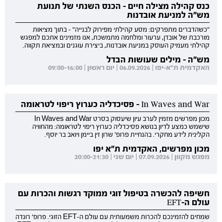
כנס קהילה מצילה חיים - הכנס השנתי של תנועת
מש"ה למניעת אובדנות
"כשהדברים מתפרקים: מסע קהילתי מפירוק לבנייה" - בתוך מציאות
מורכבת של אובדן, ערעור ומלחמה מתמשכת, אנו מזמינים אתכם למפגש
קהילתי מעמיק העוסק במניעת אובדנות, ביצירת עוגנים ובמציאת תקווה.
מש"ה - מילים שעושות הבדל
האקדמית ת"א-יפו | 06.09.2026 | יום ראשון | 09:00-16:00
In Waves and War - פסיכדליה כערוץ ריפוי לטראומה
מכון מפרשים מזמין לערב עיון שיעסוק בסרט In Waves and War
שישמש כמצע לדיון בנושא פסיכדליה כערוץ ריפוי לטראומה: מהחוויה
הקלינית לידע מחקרי. בהנחיית פרופ' שרון זין ביימן ויואב בר יוסף.
מכון מפרשים, האקדמית ת"א יפו
מפגש מקוון | 07.09.2026 | יום שני | 20:00-21:30
חשיפה להכשרה בטיפול זוגי ממוקד רגשות והכרות עם
עולם ה-EFT
שמחים להזמינכם להכרות משמעותית עם עולם ה-EFT הזוגי. פרופ' רונדה