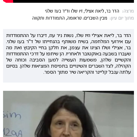
מרצה:
הדר בר, ליאת אצילי, זיו שלו וד״ר בעז שלגי
מתוך יום עיון:
מבין השברים: טראומה, התמודדות ותקווה
הדר בר, ליאת אצילי וזיו שלו, נשות ניר עוז, דיברו על ההתמודדות
עם אירועי המלחמה, בשיח משותף בהנחייתו של ד"ר בעז שלגי.
בר, אצילי ושלו הציגו את עצמן, את חלקן בחיי הקיבוץ ואת מה
שעברו בשבעה באוקטובר ולאחריו. הן שיתפו על דרכי ההתמודדות
והקשיים שלהן, משמעות העשייה למען הסביבה וכוחה של
הקהילה, לצד השברים והשינויים בתפיסת המציאות שלהן. בסיום
עלתה ענבל קליינר והקריאה שיר מתוך הספר.