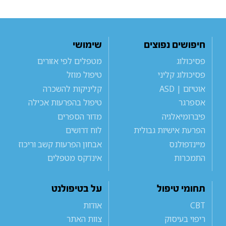
חיפושים נפוצים
שימושי
פסיכולוג
מטפלים לפי אזורים
פסיכולוג קליני
טיפול מוזל
אוטיזם | ASD
קליניקות להשכרה
אספרגר
טיפול בהפרעות אכילה
פיברומיאלגיה
מדור הספרים
הפרעת אישיות גבולית
לוח דרושים
מיינדפולנס
אבחון הפרעות קשב וריכוז
התמכרות
אינדקס מטפלים
תחומי טיפול
על בטיפולנט
CBT
אודות
ריפוי בעיסוק
צוות האתר