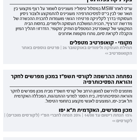
עו"ס לאחר MSW במסלול טיפולי? מעוניינים לשמור על רצף מקצועי בין
תואר שני לבין בי"ס לפסיכותרפיה? מעוניינים להתמקצע ולצבור ניסיון
תעסוקתי בדרך לקליניקה פרטית? הגש/י מועמדות לתכנית ההכשרה של
מדרשת 'הרציף', תכנית המשלבת תעסוקה ולימודים, בחסות הבית
המקצועי של קואופרטיב המטפלים הותיק 'מקומי'. הזדרזו! תהליך המיון
והקבלה לקראת סיום, נותרו מקומות אחרונים
מקומי - קואופרטיב מטפלים
תחילת העסקה ולימודים באוקטובר 26 | פרטים נוספים באתר
הקואופרטיב >>
נפתחה ההרשמה לקורסי תשפ"ז במכון מפרשים לחקר
והוראת הפסיכותרפיה
מוזמנים להירשם למגוון הרחב של קורסי תשפ"ז מבית מכון מפרשים לחקר
והוראת הפסיכותרפיה, בית הספר למדעי ההתנהגות, המכללה האקדמית
תל אביב-יפו, המוצעים לאנשי מקצוע בתחומי הטיפול.
מכון מפרשים, האקדמית ת"א יפו
15% הנחת רישום עד 14/08 | 20% הנחה לחברי הפ"י (לקורסים מוכרים) |
לקורסים >>