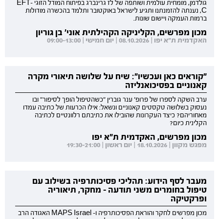
גולדמן, מומחית עולמית ושותפה של לז גרינברג בפיתוח המודל הזוגי EFT-
C, נענתה להזמנתנו ותגיע לישראל באוקטובר ותלמד בהכשרה מודולות
ברמות העמקה ויישום שונות.
מכון מפרשים, הקליניקה הקהילתית אוני' בן גוריון
האקדמית ת"א יפו | 08.10.2026 | יום חמישי | 09:00-13:00
"קוראים כאן ועכשיו": שיח על שלושה תיאורי מקרה
קאנוניים בפסיכואנליזה
ערב השקה לספרו של פרופ' ענר גוברין "כשהטיפול הופך לסיפור" ובו
נעסוק בשלושה טקסטים קאנוניים ונשאל: אילו הכרעות של כתיבה עמדו
מאחוריהם? כיצד העקרונות שהובילו את כתיבתם רלוונטיים לכתיבה
הקלינית כיום?
מכון מפרשים, האקדמית ת"א יפו
מפגש מקוון | 18.10.2026 | יום ראשון | 19:30-21:00
מעבר לסף הידוע: תהליכי פסיכותרפיה בשילוב עם
טיפול בחומרים משני תודעה - מחקר, תיאוריה
ופרקטיקה
מכון מפרשים לחקר והוראת הפסיכותרפיה ו- MAPS Israel האגודה הרב