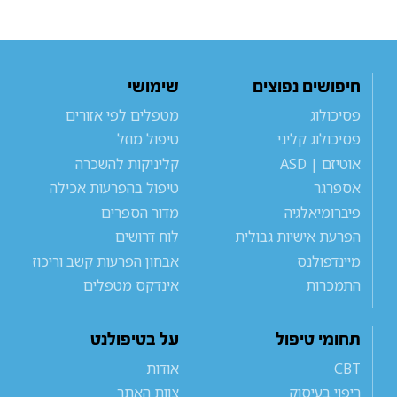
חיפושים נפוצים
שימושי
פסיכולוג
מטפלים לפי אזורים
פסיכולוג קליני
טיפול מוזל
אוטיזם | ASD
קליניקות להשכרה
אספרגר
טיפול בהפרעות אכילה
פיברומיאלגיה
מדור הספרים
הפרעת אישיות גבולית
לוח דרושים
מיינדפולנס
אבחון הפרעות קשב וריכוז
התמכרות
אינדקס מטפלים
תחומי טיפול
על בטיפולנט
CBT
אודות
ריפוי בעיסוק
צוות האתר