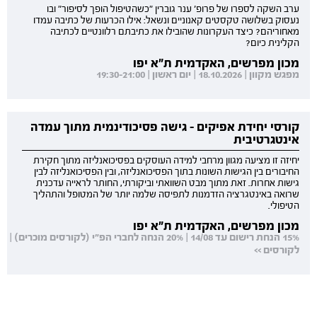
ערב השקה לספרו של פרופ' ענר גוברין "כשהטיפול הופך לסיפור" ובו
נעסוק בשלושה טקסטים קאנוניים ונשאל: אילו הכרעות של כתיבה עמדו
מאחוריהם? כיצד העקרונות שהובילו את כתיבתם רלוונטיים לכתיבה
הקלינית כיום?
מכון מפרשים, האקדמית ת"א יפו
מפגש מקוון | 18.10.2026 | יום ראשון | 19:30-21:00
קורסי יחידת אפיקים - גישה פסיכודינמית מתוך עמדה
אינטגרטיבית
יחיזה זו מציעה מגוון מרחבי למידה העוסקים בפסיכואנליזה מתוך חקירת
החיבורים בין הגישות השונות בתוך הפסיכואנליזה, ובין הפסיכואנליזה לבין
גישות אחרות. זאת מתוך מבט השוואתי וביקורתי, החותר לראייה עדכנית
שרואה באינטגרציה הזדמנות לתפיסה שלמה יותר של המטופל והתהליך
הטיפולי.
מכון מפרשים, האקדמית ת"א יפו
15% הנחת רישום עד 14/08 | 20% הנחה לחברי הפ"י (לקורסים מוכרים) |
לקורסים >>