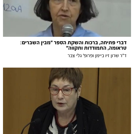
דברי פתיחה, ברכות והשקת הספר "מבין השברים:
טראומה, התמודדות ותקווה"
ד"ר שרון זיו ביימן ופרופ' גלי צבר