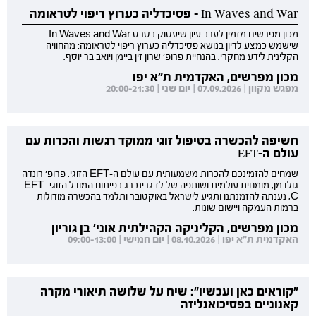
In Waves and War - פסיכדליה כערוץ ריפוי לטראומה
מכון מפרשים מזמין לערב עיון שיעסוק בסרט In Waves and War
שישמש כמצע לדיון בנושא פסיכדליה כערוץ ריפוי לטראומה: מהחוויה
הקלינית לידע מחקרי. בהנחיית פרופ' שרון זין ביימן ויואב בר יוסף.
מכון מפרשים, האקדמית ת"א יפו
מפגש מקוון | 07.09.2026 | יום שני | 20:00-21:30
חשיפה להכשרה בטיפול זוגי ממוקד רגשות והכרות עם
עולם ה-EFT
שמחים להזמינכם להכרות משמעותית עם עולם ה-EFT הזוגי. פרופ' רונדה
גולדמן, מומחית עולמית ושותפה של לז גרינברג בפיתוח המודל הזוגי EFT-
C, נענתה להזמנתנו ותגיע לישראל באוקטובר ותלמד בהכשרה מודולות
ברמות העמקה ויישום שונות.
מכון מפרשים, הקליניקה הקהילתית אוני' בן גוריון
האקדמית ת"א יפו | 08.10.2026 | יום חמישי | 09:00-13:00
"קוראים כאן ועכשיו": שיח על שלושה תיאורי מקרה
קאנוניים בפסיכואנליזה