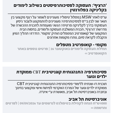
'הרציף': תעסוקה לפסיכותרפיסטים בשילוב לימודים
בקליניקה בפלורנטין
עו"ס לאחר MSW במסלול טיפולי? מעוניינים לשמור על רצף מקצועי בין
תואר שני לבין בי"ס לפסיכותרפיה? מעוניינים להתמקצע ולצבור ניסיון
תעסוקתי בדרך לקליניקה פרטית? הגש/י מועמדות לתכנית ההכשרה של
מדרשת 'הרציף', תכנית המשלבת תעסוקה ולימודים, בחסות הבית
המקצועי של קואופרטיב המטפלים הותיק 'מקומי'. הזדרזו! תהליך המיון
והקבלה לקראת סיום, נותרו מקומות אחרונים
מקומי - קואופרטיב מטפלים
תחילת העסקה ולימודים באוקטובר 26 | פרטים נוספים באתר
הקואופרטיב >>
פסיכותרפיה התנהגותית קוגניטיבית CBT ממוקדת
ילדים ונוער
תוכנית דו-שנתית ללימודי פסיכותרפיה התנהגותית קוגניטיבית CBT
ממוקדת ילדים ונוער של המרכז האקדמי לפיתוח אישי ומקצועי בחינוך
ובחברה באוניברסיטת תל אביב, מאושרת ע"י איט"ה.
אוניברסיטת תל אביב
1000ש"ח הנחה לקהילת בטיפולנט לנרשמים עד 09/09/2026 | לפרטים
והרשמה >>