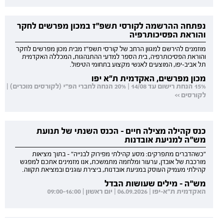
נפתחה ההרשמה לקורסי תשפ"ז במכון מפרשים לחקר
והוראת הפסיכותרפיה
מוזמנים להירשם למגוון הרחב של קורסי תשפ"ז מבית מכון מפרשים לחקר
והוראת הפסיכותרפיה, בית הספר למדעי ההתנהגות, המכללה האקדמית
תל אביב-יפו, המוצעים לאנשי מקצוע בתחומי הטיפול.
מכון מפרשים, האקדמית ת"א יפו
15% הנחת רישום עד 14/08 | 20% הנחה לחברי הפ"י (לקורסים מוכרים) |
לקורסים >>
כנס קהילה מצילה חיים - הכנס השנתי של תנועת
מש"ה למניעת אובדנות
"כשהדברים מתפרקים: מסע קהילתי מפירוק לבנייה" - בתוך מציאות
מורכבת של אובדן, ערעור ומלחמה מתמשכת, אנו מזמינים אתכם למפגש
קהילתי מעמיק העוסק במניעת אובדנות, ביצירת עוגנים ובמציאת תקווה.
מש"ה - מילים שעושות הבדל
האקדמית ת"א-יפו | 06.09.2026 | יום ראשון | 09:00-16:00