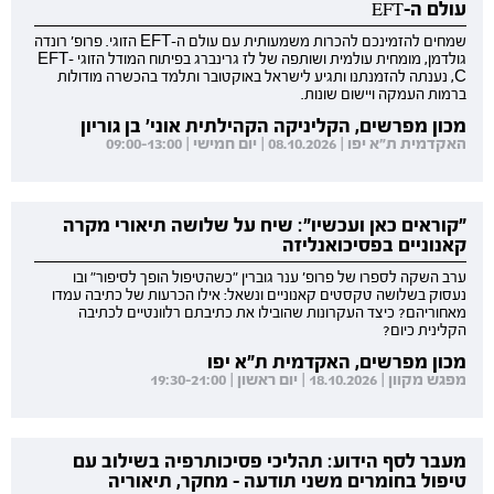
עולם ה-EFT
שמחים להזמינכם להכרות משמעותית עם עולם ה-EFT הזוגי. פרופ' רונדה
גולדמן, מומחית עולמית ושותפה של לז גרינברג בפיתוח המודל הזוגי EFT-
C, נענתה להזמנתנו ותגיע לישראל באוקטובר ותלמד בהכשרה מודולות
ברמות העמקה ויישום שונות.
מכון מפרשים, הקליניקה הקהילתית אוני' בן גוריון
האקדמית ת"א יפו | 08.10.2026 | יום חמישי | 09:00-13:00
"קוראים כאן ועכשיו": שיח על שלושה תיאורי מקרה
קאנוניים בפסיכואנליזה
ערב השקה לספרו של פרופ' ענר גוברין "כשהטיפול הופך לסיפור" ובו
נעסוק בשלושה טקסטים קאנוניים ונשאל: אילו הכרעות של כתיבה עמדו
מאחוריהם? כיצד העקרונות שהובילו את כתיבתם רלוונטיים לכתיבה
הקלינית כיום?
מכון מפרשים, האקדמית ת"א יפו
מפגש מקוון | 18.10.2026 | יום ראשון | 19:30-21:00
מעבר לסף הידוע: תהליכי פסיכותרפיה בשילוב עם
טיפול בחומרים משני תודעה - מחקר, תיאוריה