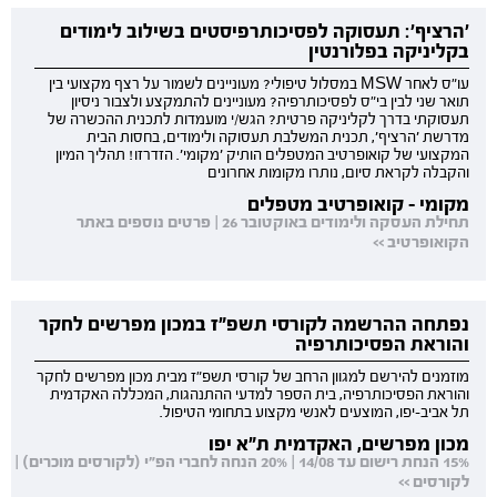
'הרציף': תעסוקה לפסיכותרפיסטים בשילוב לימודים
בקליניקה בפלורנטין
עו"ס לאחר MSW במסלול טיפולי? מעוניינים לשמור על רצף מקצועי בין
תואר שני לבין בי"ס לפסיכותרפיה? מעוניינים להתמקצע ולצבור ניסיון
תעסוקתי בדרך לקליניקה פרטית? הגש/י מועמדות לתכנית ההכשרה של
מדרשת 'הרציף', תכנית המשלבת תעסוקה ולימודים, בחסות הבית
המקצועי של קואופרטיב המטפלים הותיק 'מקומי'. הזדרזו! תהליך המיון
והקבלה לקראת סיום, נותרו מקומות אחרונים
מקומי - קואופרטיב מטפלים
תחילת העסקה ולימודים באוקטובר 26 | פרטים נוספים באתר
הקואופרטיב >>
נפתחה ההרשמה לקורסי תשפ"ז במכון מפרשים לחקר
והוראת הפסיכותרפיה
מוזמנים להירשם למגוון הרחב של קורסי תשפ"ז מבית מכון מפרשים לחקר
והוראת הפסיכותרפיה, בית הספר למדעי ההתנהגות, המכללה האקדמית
תל אביב-יפו, המוצעים לאנשי מקצוע בתחומי הטיפול.
מכון מפרשים, האקדמית ת"א יפו
15% הנחת רישום עד 14/08 | 20% הנחה לחברי הפ"י (לקורסים מוכרים) |
לקורסים >>