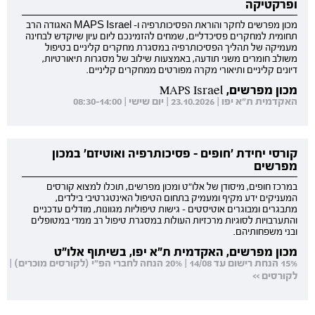
ופרקטיקה
מכון מפרשים לחקר והוראת הפסיכותרפיה ו- MAPS Israel האגודה הרב
תחומית למחקרים פסיכדליים, שמחים להזמינכם ליום עיון שיוקדש לבחינה
מעמיקה של תהליך הפסיכותרפיה במסגרת מחקרים קליניים בטיפול
משולב חומרים משני תודעה, באמצעות שילוב של מסגרות תיאורטיות,
דיונים קליניים ותיאורי מקרה מפורטים ממחקרים קליניים.
מכון מפרשים, MAPS Israel
האקדמית ת"א יפו | 23.10.2026 | יום שישי | 08:30-14:00
קורסי יחידת 'חופים - פסיכותרפיה ואוטיזם' במכון
מפרשים
במרכז חופים, מיסודן של אלו"ט ומכון מפרשים, תוכלו למצוא קורסים
המעניקים ידע מקיף ומעמיק בתחום הטיפול האינטגרטיבי בילדים,
מתבגרים ומבוגרים אוטיסטים - גישות טיפוליות מגוונות, מודלים עדכניים
והתערבויות לסוגיות מרכזיות העולות במסגרת טיפול רב ממדי במטופלים
ובני משפחותיהם.
מכון מפרשים, האקדמית ת"א יפו, בשיתוף אלו"ט
15% הנחת רישום עד 14/08 | 20% הנחה לחברי הפ"י (לקורסים מוכרים) |
לקורסים >>