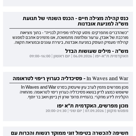
כנס קהילה מצילה חיים - הכנס השנתי של תנועת
מש"ה למניעת אובדנות
"כשהדברים מתפרקים: מסע קהילתי מפירוק לבנייה" - בתוך מציאות
מורכבת של אובדן, ערעור ומלחמה מתמשכת, אנו מזמינים אתכם למפגש
קהילתי מעמיק העוסק במניעת אובדנות, ביצירת עוגנים ובמציאת תקווה.
מש"ה - מילים שעושות הבדל
האקדמית ת"א-יפו | 06.09.2026 | יום ראשון | 09:00-16:00
In Waves and War - פסיכדליה כערוץ ריפוי לטראומה
מכון מפרשים מזמין לערב עיון שיעסוק בסרט In Waves and War
שישמש כמצע לדיון בנושא פסיכדליה כערוץ ריפוי לטראומה: מהחוויה
הקלינית לידע מחקרי. בהנחיית פרופ' שרון זין ביימן ויואב בר יוסף.
מכון מפרשים, האקדמית ת"א יפו
מפגש מקוון | 07.09.2026 | יום שני | 20:00-21:30
חשיפה להכשרה בטיפול זוגי ממוקד רגשות והכרות עם