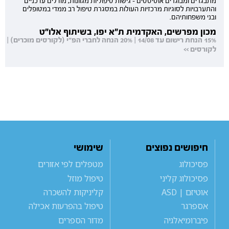
מתבגרים ומבוגרים אוטיסטים - גישות טיפוליות מגוונות, מודלים עדכניים
והתערבויות לסוגיות מרכזיות העולות במסגרת טיפול רב ממדי במטופלים
ובני משפחותיהם.
מכון מפרשים, האקדמית ת"א יפו, בשיתוף אלו"ט
15% הנחת רישום עד 14/08 | 20% הנחה לחברי הפ"י (לקורסים מוכרים) |
לקורסים >>
חיפושים נפוצים
שימושי
פסיכולוג
מטפלים לפי אזורים
פסיכולוג קליני
טיפול מוזל
אוטיזם | ASD
קליניקות להשכרה
אספרגר
טיפול בהפרעות אכילה
פיברומיאלגיה
מדור הספרים