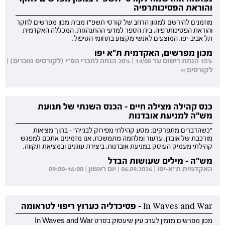
והוראת הפסיכותרפיה
מוזמנים להירשם למגוון הרחב של קורסי תשפ"ז מבית מכון מפרשים לחקר
והוראת הפסיכותרפיה, בית הספר למדעי ההתנהגות, המכללה האקדמית
תל אביב-יפו, המוצעים לאנשי מקצוע בתחומי הטיפול.
מכון מפרשים, האקדמית ת"א יפו
15% הנחת רישום עד 14/08 | 20% הנחה לחברי הפ"י (לקורסים מוכרים) |
לקורסים >>
כנס קהילה מצילה חיים - הכנס השנתי של תנועת
מש"ה למניעת אובדנות
"כשהדברים מתפרקים: מסע קהילתי מפירוק לבנייה" - בתוך מציאות
מורכבת של אובדן, ערעור ומלחמה מתמשכת, אנו מזמינים אתכם למפגש
קהילתי מעמיק העוסק במניעת אובדנות, ביצירת עוגנים ובמציאת תקווה.
מש"ה - מילים שעושות הבדל
האקדמית ת"א-יפו | 06.09.2026 | יום ראשון | 09:00-16:00
In Waves and War - פסיכדליה כערוץ ריפוי לטראומה
מכון מפרשים מזמין לערב עיון שיעסוק בסרט In Waves and War