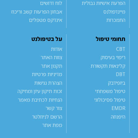
הפרעת אישיות גבולית
לוח דרושים
מיינדפולנס
אבחון הפרעות קשב וריכוז
התמכרות
אינדקס מטפלים
תחומי טיפול
על בטיפולנט
CBT
אודות
ריפוי בעיסוק
צוות האתר
קלינאות תקשורת
תקנון אתר
DBT
מדיניות פרטיות
ביופידבק
הצהרת נגישות
טיפול משפחתי
זכות תיקון עיון ומחיקה
טיפול פסיכולוגי
הנחיות לכתיבת מאמר
EMDR
צור קשר
היפנוזה
הרשם לניוזלטר
מפת אתר