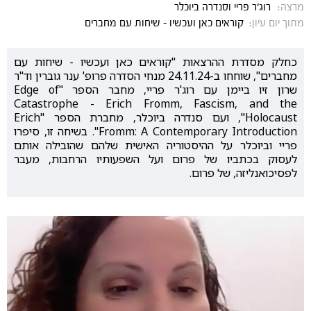
מרצה:
רוג'ר פריי וסנדרה ביוכלר
מתוך יום עיון:
קוראים כאן ועכשיו - שיחות עם מחברים
כחלק מסדרת ההרצאות "קוראים כאן ועכשיו - שיחות עם
מחברים", שוחחו ב-24.11.24 מנחי הסדרה פרופ' ענר גוברין וד"ר
שרון זיו ביימן עם רוג'ר פריי, מחבר הספר "Edge of
Catastrophe - Erich Fromm, Fascism, and the
Holocaust", ועם סנדרה ביוכלר, מחברת הספר "Erich
Fromm: A Contemporary Introduction". בשיחה זו, סיפרו
פריי וביוכלר על ההיסטוריה האישית שלהם שהובילה אותם
לעסוק בכתביו של פרום ועל השפעותיו הרחבות, מעבר
לפסיכואנליזה, של פרום.