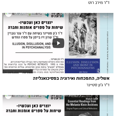
ד"ר מירב רוט
אשליה, התפכחות ואירוניה בפסיכואנליזה
ד"ר ג'ון סטיינר