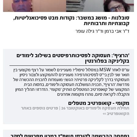
סובלנות - מושג במשבר: נקודות מבט פסיכואנליטיות,
קבוצתיות ותרבותיות
ד"ר אבי ברמן וד״ר גילה עופר
'הרציף': תעסוקה לפסיכותרפיסטים בשילוב לימודים
בקליניקה בפלורנטין
עו"ס לאחר MSW במסלול טיפולי? מעוניינים לשמור על רצף מקצועי בין
תואר שני לבין בי"ס לפסיכותרפיה? מעוניינים להתמקצע ולצבור ניסיון
תעסוקתי בדרך לקליניקה פרטית? הגש/י מועמדות לתכנית ההכשרה של
מדרשת 'הרציף', תכנית המשלבת תעסוקה ולימודים, בחסות הבית
המקצועי של קואופרטיב המטפלים הותיק 'מקומי'. הזדרזו! תהליך המיון
והקבלה לקראת סיום, נותרו מקומות אחרונים
מקומי - קואופרטיב מטפלים
תחילת העסקה ולימודים באוקטובר 26 | פרטים נוספים באתר
הקואופרטיב >>
נפתחה ההרשמה לקורסי תשפ"ז במכון מפרשים לחקר