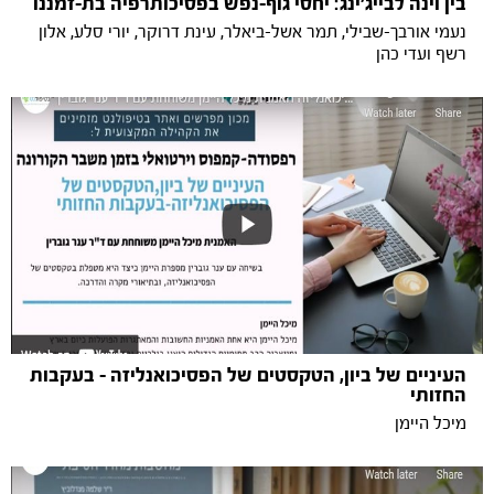
בין וינה לבייג'ינג: יחסי גוף-נפש בפסיכותרפיה בת-זמננו
נעמי אורבך-שבילי, תמר אשל-ביאלר, עינת דרוקר, יורי סלע, אלון
רשף ועדי כהן
העיניים של ביון, הטקסטים של הפסיכואנליזה - בעקבות
החזותי
מיכל היימן