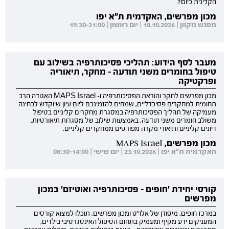
הקלינית כיום?
מכון מפרשים, האקדמית ת"א יפו
מפגש מקוון | 18.10.2026 | יום ראשון | 19:30-21:00
מעבר לסף הידוע: תהליכי פסיכותרפיה בשילוב עם
טיפול בחומרים משני תודעה - מחקר, תיאוריה
ופרקטיקה
מכון מפרשים לחקר והוראת הפסיכותרפיה ו- MAPS Israel האגודה הרב
תחומית למחקרים פסיכדליים, שמחים להזמינכם ליום עיון שיוקדש לבחינה
מעמיקה של תהליך הפסיכותרפיה במסגרת מחקרים קליניים בטיפול
משולב חומרים משני תודעה, באמצעות שילוב של מסגרות תיאורטיות,
דיונים קליניים ותיאורי מקרה מפורטים ממחקרים קליניים.
מכון מפרשים, MAPS Israel
האקדמית ת"א יפו | 23.10.2026 | יום שישי | 08:30-14:00
קורסי יחידת 'חופים - פסיכותרפיה ואוטיזם' במכון
מפרשים
במרכז חופים, מיסודן של אלו"ט ומכון מפרשים, תוכלו למצוא קורסים
המעניקים ידע מקיף ומעמיק בתחום הטיפול האינטגרטיבי בילדים,