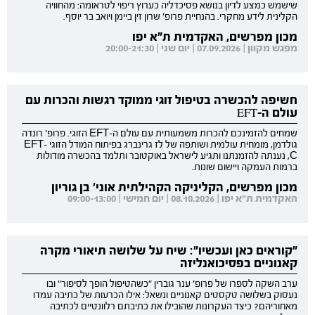
שישמש כמצע לדיון בנושא פסיכדליה כערוץ ריפוי לטראומה: מהחוויה
הקלינית לידע מחקרי. בהנחיית פרופ' שרון זין ביימן ויואב בר יוסף.
מכון מפרשים, האקדמית ת"א יפו
מפגש מקוון | 07.09.2026 | יום שני | 20:00-21:30
חשיפה להכשרה בטיפול זוגי ממוקד רגשות והכרות עם
עולם ה-EFT
שמחים להזמינכם להכרות משמעותית עם עולם ה-EFT הזוגי. פרופ' רונדה
גולדמן, מומחית עולמית ושותפה של לז גרינברג בפיתוח המודל הזוגי EFT-
C, נענתה להזמנתנו ותגיע לישראל באוקטובר ותלמד בהכשרה מודולות
ברמות העמקה ויישום שונות.
מכון מפרשים, הקליניקה הקהילתית אוני' בן גוריון
האקדמית ת"א יפו | 08.10.2026 | יום חמישי | 09:00-13:00
"קוראים כאן ועכשיו": שיח על שלושה תיאורי מקרה
קאנוניים בפסיכואנליזה
ערב השקה לספרו של פרופ' ענר גוברין "כשהטיפול הופך לסיפור" ובו
נעסוק בשלושה טקסטים קאנוניים ונשאל: אילו הכרעות של כתיבה עמדו
מאחוריהם? כיצד העקרונות שהובילו את כתיבתם רלוונטיים לכתיבה