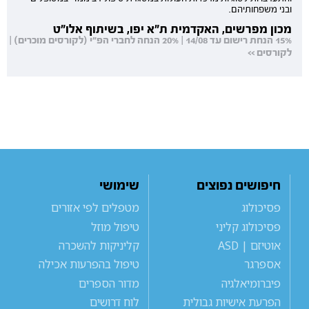
ובני משפחותיהם.
מכון מפרשים, האקדמית ת"א יפו, בשיתוף אלו"ט
15% הנחת רישום עד 14/08 | 20% הנחה לחברי הפ"י (לקורסים מוכרים) |
לקורסים >>
חיפושים נפוצים
שימושי
פסיכולוג
מטפלים לפי אזורים
פסיכולוג קליני
טיפול מוזל
אוטיזם | ASD
קליניקות להשכרה
אספרגר
טיפול בהפרעות אכילה
פיברומיאלגיה
מדור הספרים
הפרעת אישיות גבולית
לוח דרושים