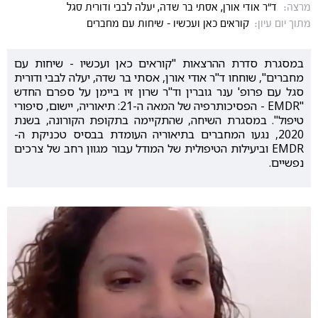
מרצה:
ד"ר אודי אורן, אסתי בר שדה, יעלה לבבי ודורית סגל
מתוך יום עיון:
קוראים כאן ועכשיו - שיחות עם מחברים
במסגרת סדרת ההרצאות "קוראים כאן ועכשיו - שיחות עם
מחברים", שוחחו ד"ר אודי אורן, אסתי בר שדה, יעלה לבבי ודורית
סגל עם פרופ' ענר גוברין וד"ר שרון זיו ביימן על ספרם החדש
"EMDR - הפסיכותרפיה של המאה ה-21: תיאוריה, יישום, סיפורי
טיפול". במסגרת השיחה, שהתקיימה בתקופת הקורונה, בשנת
2020, נגעו המחברים בתיאוריה העומדת בבסיס טכניקת ה-
EMDR וביעילות הטיפולית של המודל עבור מגוון רחב של צרכים
נפשיים.