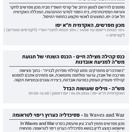
מוזמנים להירשם למגוון הרחב של קורסי תשפ"ז מבית מכון מפרשים לחקר
והוראת הפסיכותרפיה, בית הספר למדעי ההתנהגות, המכללה האקדמית
תל אביב-יפו, המוצעים לאנשי מקצוע בתחומי הטיפול.
מכון מפרשים, האקדמית ת"א יפו
15% הנחת רישום עד 14/08 | 20% הנחה לחברי הפ"י (לקורסים מוכרים) |
לקורסים >>
כנס קהילה מצילה חיים - הכנס השנתי של תנועת
מש"ה למניעת אובדנות
"כשהדברים מתפרקים: מסע קהילתי מפירוק לבנייה" - בתוך מציאות
מורכבת של אובדן, ערעור ומלחמה מתמשכת, אנו מזמינים אתכם למפגש
קהילתי מעמיק העוסק במניעת אובדנות, ביצירת עוגנים ובמציאת תקווה.
מש"ה - מילים שעושות הבדל
האקדמית ת"א-יפו | 06.09.2026 | יום ראשון | 09:00-16:00
In Waves and War - פסיכדליה כערוץ ריפוי לטראומה
מכון מפרשים מזמין לערב עיון שיעסוק בסרט In Waves and War
שישמש כמצע לדיון בנושא פסיכדליה כערוץ ריפוי לטראומה: מהחוויה