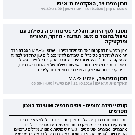
מכון מפרשים, האקדמית ת"א יפו
מפגש מקוון | 18.10.2026 | יום ראשון | 19:30-21:00
מעבר לסף הידוע: תהליכי פסיכותרפיה בשילוב עם
טיפול בחומרים משני תודעה - מחקר, תיאוריה
ופרקטיקה
מכון מפרשים לחקר והוראת הפסיכותרפיה ו- MAPS Israel האגודה הרב
תחומית למחקרים פסיכדליים, שמחים להזמינכם ליום עיון שיוקדש לבחינה
מעמיקה של תהליך הפסיכותרפיה במסגרת מחקרים קליניים בטיפול
משולב חומרים משני תודעה, באמצעות שילוב של מסגרות תיאורטיות,
דיונים קליניים ותיאורי מקרה מפורטים ממחקרים קליניים.
מכון מפרשים, MAPS Israel
האקדמית ת"א יפו | 23.10.2026 | יום שישי | 08:30-14:00
קורסי יחידת 'חופים - פסיכותרפיה ואוטיזם' במכון
מפרשים
במרכז חופים, מיסודן של אלו"ט ומכון מפרשים, תוכלו למצוא קורסים
המעניקים ידע מקיף ומעמיק בתחום הטיפול האינטגרטיבי בילדים,
מתבגרים ומבוגרים אוטיסטים - גישות טיפוליות מגוונות, מודלים עדכניים
והתערבויות לסוגיות מרכזיות העולות במסגרת טיפול רב ממדי במטופלים