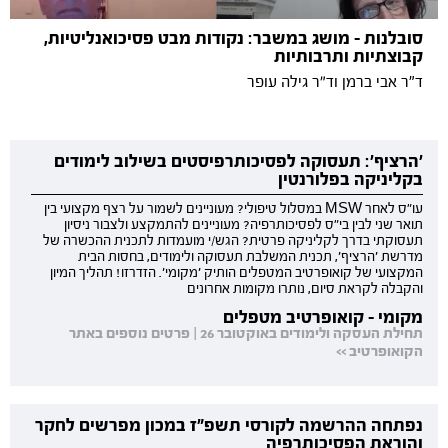
סובלנות - מושג במשבר: נקודות מבט פסיכואנליטיות,
קבוצתיות ותרבותיות
ד"ר אבי ברמן וד״ר גילה עופר
'הרציף': תעסוקה לפסיכותרפיסטים בשילוב לימודים
בקליניקה בפלורנטין
עו"ס לאחר MSW במסלול טיפולי? מעוניינים לשמור על רצף מקצועי בין
תואר שני לבין בי"ס לפסיכותרפיה? מעוניינים להתמקצע ולצבור ניסיון
תעסוקתי בדרך לקליניקה פרטית? הגש/י מועמדות לתכנית ההכשרה של
מדרשת 'הרציף', תכנית המשלבת תעסוקה ולימודים, בחסות הבית
המקצועי של קואופרטיב המטפלים הותיק 'מקומי'. הזדרזו! תהליך המיון
והקבלה לקראת סיום, נותרו מקומות אחרונים
מקומי - קואופרטיב מטפלים
תחילת העסקה ולימודים באוקטובר 26 | פרטים נוספים באתר
הקואופרטיב >>
נפתחה ההרשמה לקורסי תשפ"ז במכון מפרשים לחקר
והוראת הפסיכותרפיה