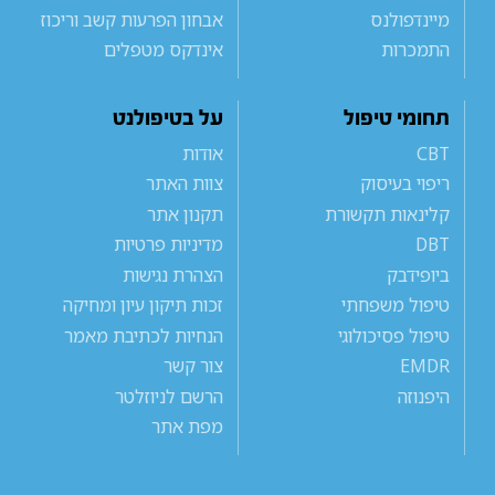
מיינדפולנס
אבחון הפרעות קשב וריכוז
התמכרות
אינדקס מטפלים
תחומי טיפול
על בטיפולנט
CBT
אודות
ריפוי בעיסוק
צוות האתר
קלינאות תקשורת
תקנון אתר
DBT
מדיניות פרטיות
ביופידבק
הצהרת נגישות
טיפול משפחתי
זכות תיקון עיון ומחיקה
טיפול פסיכולוגי
הנחיות לכתיבת מאמר
EMDR
צור קשר
היפנוזה
הרשם לניוזלטר
מפת אתר