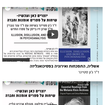
אשליה, התפכחות ואירוניה בפסיכואנליזה
ד"ר ג'ון סטיינר