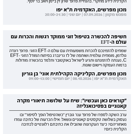
הקלינית לידע מחקרי. בהנחיית פרופ' שרון זין ביימן ויואב בר יוסף.
מכון מפרשים, האקדמית ת"א יפו
מפגש מקוון | 07.09.2026 | יום שני | 20:00-21:30
חשיפה להכשרה בטיפול זוגי ממוקד רגשות והכרות עם
עולם ה-EFT
שמחים להזמינכם להכרות משמעותית עם עולם ה-EFT הזוגי. פרופ' רונדה
גולדמן, מומחית עולמית ושותפה של לז גרינברג בפיתוח המודל הזוגי EFT-
C, נענתה להזמנתנו ותגיע לישראל באוקטובר ותלמד בהכשרה מודולות
ברמות העמקה ויישום שונות.
מכון מפרשים, הקליניקה הקהילתית אוני' בן גוריון
האקדמית ת"א יפו | 08.10.2026 | יום חמישי | 09:00-13:00
"קוראים כאן ועכשיו": שיח על שלושה תיאורי מקרה
קאנוניים בפסיכואנליזה
ערב השקה לספרו של פרופ' ענר גוברין "כשהטיפול הופך לסיפור" ובו
נעסוק בשלושה טקסטים קאנוניים ונשאל: אילו הכרעות של כתיבה עמדו
מאחוריהם? כיצד העקרונות שהובילו את כתיבתם רלוונטיים לכתיבה
הקלינית כיום?