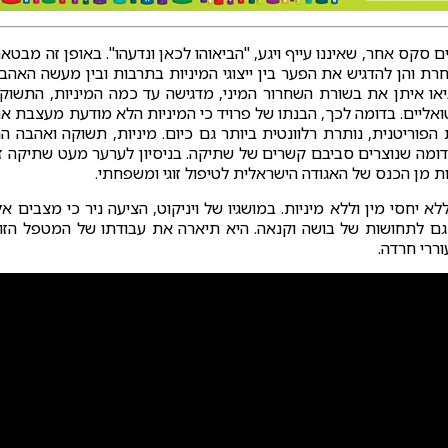
ם סקס אחר, שאיננו עייף ויגע, "הביאוהו לכאן ונדעהו". באופן זה מבטא
ת והן להדגיש את הפער בין ייצוגי המיניות בתרבות ובין מעשה האהב
בתו של השיר דווקא בשנות ה-60 אשר הביאו איתן את בשורת השחרור המיני, מדגישה עד כמה המיניות, התשו
טואליים. בדומה לכך, הבנתו של פרויד כי המיניות הלא מודעת מעצבת א
פוריטנית, נותרת רלוונטית ביותר גם כיום. מיניות, תשוקה ואהבה ה
ומה שנוצרים סביבם קשרים של שתיקה. בניסיון לערער מעט שתיקה זו
ות מן הכנס של האגודה הישראלית לטיפול זוגי ומשפחתי.
לא יחסי מין וללא מיניות. במושגיו של ויניקוט, הציעה ניר כי מצבים אל
ם לתחושות של בושה וקנאה. היא תיארה את עבודתו של המטפל הזוג
ררי חרדה.