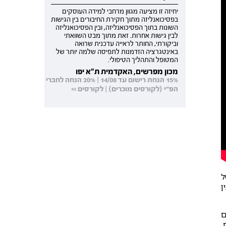
יחיזה זו מציעה מגוון מרחבי למידה העוסקים
בפסיכואנליזה מתוך חקירת החיבורים בין הגישות
השונות בתוך הפסיכואנליזה, ובין הפסיכואנליזה
לבין גישות אחרות. זאת מתוך מבט השוואתי
וביקורתי, החותר לראייה עדכנית שרואה
באינטגרציה הזדמנות לתפיסה שלמה יותר של
המטופל והתהליך הטיפולי.
מכון מפרשים, האקדמית ת"א יפו
15% הנחת רישום עד 14/08 | 20% הנחה לחברי
הפ"י (לקורסים מוכרים) | לקורסים >>
ל
ן
ם
,