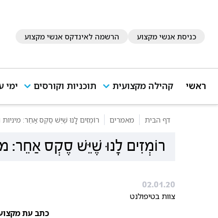
כניסת אנשי מקצוע
הרשמה לאינדקס אנשי מקצוע
ראשי
קהילה מקצועית
תוכניות וקורסים
ימי ע
דף הבית
מאמרים
רוֹמְזִים לָנוּ שֶׁיֵּשׁ סֶקְס אַחֵר: מ
רוֹמְזִים לָנוּ שֶׁיֵּשׁ סֶקְס אַ
02.01.20
צוות בטיפולנט
כתב עת מקצועי ל