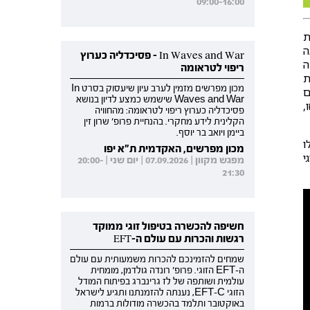
09:00-16:00
ת
ה
In Waves and War - פסיכדליה כערוץ
קה
ריפוי לטראומה
ת
מכון מפרשים מזמין לערב עיון שיעסוק בסרט In
ם
Waves and War שישמש כמצע לדיון בנושא
,
פסיכדליה כערוץ ריפוי לטראומה: מהחוויה
הקלינית לידע מחקרי. בהנחיית פרופ' שרון זין
ביימן ויואב בר יוסף.
ו
מכון מפרשים, האקדמית ת"א יפו
י
מפגש מקוון | 07.09.2026 | יום שני | 20:00-
21:30
חשיפה להכשרה בטיפול זוגי ממוקד
רגשות והכרות עם עולם ה-EFT
שמחים להזמינכם להכרות משמעותית עם עולם
ה-EFT הזוגי. פרופ' רונדה גולדמן, מומחית
עולמית ושותפה של לז גרינברג בפיתוח המודל
הזוגי EFT-C, נענתה להזמנתנו ותגיע לישראל
באוקטובר ותלמד בהכשרה מודולות ברמות