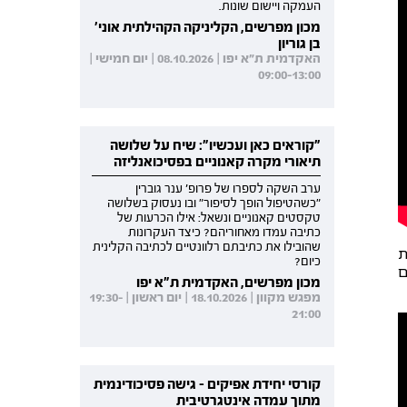
העמקה ויישום שונות.
מכון מפרשים, הקליניקה הקהילתית אוני'
בן גוריון
האקדמית ת"א יפו | 08.10.2026 | יום חמישי |
09:00-13:00
"קוראים כאן ועכשיו": שיח על שלושה
תיאורי מקרה קאנוניים בפסיכואנליזה
ערב השקה לספרו של פרופ' ענר גוברין
"כשהטיפול הופך לסיפור" ובו נעסוק בשלושה
טקסטים קאנוניים ונשאל: אילו הכרעות של
כתיבה עמדו מאחוריהם? כיצד העקרונות
שהובילו את כתיבתם רלוונטיים לכתיבה הקלינית
ת
כיום?
ם
מכון מפרשים, האקדמית ת"א יפו
מפגש מקוון | 18.10.2026 | יום ראשון | 19:30-
21:00
קורסי יחידת אפיקים - גישה פסיכודינמית
מתוך עמדה אינטגרטיבית