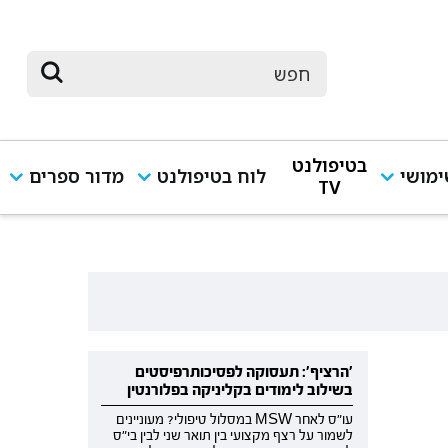
בטיפולנט
מושי
לוח בטיפולנט
מדור ספרים
TV
'הרציף': תעסוקה לפסיכותרפיסטים
בשילוב לימודים בקליניקה בפלורנטין
עו"ס לאחר MSW במסלול טיפולי? מעוניינים
לשמור על רצף מקצועי בין תואר שני לבין בי"ס