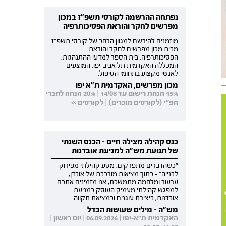
נפתחה ההרשמה לקורסי תשפ"ז במכון
מפרשים לחקר והוראת הפסיכותרפיה
מוזמנים להירשם למגוון הרחב של קורסי תשפ"ז
מבית מכון מפרשים לחקר והוראת
הפסיכותרפיה, בית הספר למדעי ההתנהגות,
המכללה האקדמית תל אביב-יפו, המוצעים
לאנשי מקצוע בתחומי הטיפול.
מכון מפרשים, האקדמית ת"א יפו
15% הנחת רישום עד 14/08 | 20% הנחה לחברי
הפ"י (לקורסים מוכרים) | לקורסים >>
כנס קהילה מצילה חיים - הכנס השנתי
של תנועת מש"ה למניעת אובדנות
"כשהדברים מתפרקים: מסע קהילתי מפירוק
לבנייה" - בתוך מציאות מורכבת של אובדן,
ערעור ומלחמה מתמשכת, אנו מזמינים אתכם
למפגש קהילתי מעמיק העוסק במניעת
אובדנות, ביצירת עוגנים ובמציאת תקווה.
מש"ה - מילים שעושות הבדל
האקדמית ת"א-יפו | 06.09.2026 | יום ראשון |