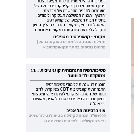
לפסיכותרפיה? מעוניינים להתמקצע ולצבור
ניסיון תעסוקתי בדרך לקליניקה פרטית? הגש/י
מועמדות לתכנית ההכשרה של מדרשת
'הרציף', תכנית המשלבת תעסוקה ולימודים,
בחסות הבית המקצועי של קואופרטיב
המטפלים הותיק 'מקומי'. הזדרזו! תהליך המיון
והקבלה לקראת סיום, נותרו מקומות אחרונים
מקומי - קואופרטיב מטפלים
תחילת העסקה ולימודים באוקטובר 26 |
פרטים נוספים באתר הקואופרטיב >>
פסיכותרפיה התנהגותית קוגניטיבית CBT
ממוקדת ילדים ונוער
תוכנית דו-שנתית ללימודי פסיכותרפיה
התנהגותית קוגניטיבית CBT ממוקדת ילדים
ונוער של המרכז האקדמי לפיתוח אישי ומקצועי
בחינוך ובחברה באוניברסיטת תל אביב, מאושרת
ע"י איט"ה.
אוניברסיטת תל אביב
1000ש"ח הנחה לקהילת בטיפולנט לנרשמים
עד 09/09/2026 | לפרטים והרשמה >>