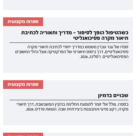
ספרות מקצועית
כשהטיפול הופך לסיפור — מדריך ותאוריה לכתיבת
תיאור מקרה פסיכואנליטי
ספרו של ענר גוברין משמש כמדריך ייחודי לכתיבת תיאורי מקרה
פסיכואנליטיים, דרך ביסוס תיאורטי של הפרקטיקה אצל גדולי החשובים
הפסיכואנליטיים. רסלינג, 2026.
ספרות מקצועית
שבויים בדמיון
בספרו, צולל אלי זומר לתופעת החלימה בהקיץ המשבשבת, דרך תיאורי
מקרה, רקע מדעי והתבוננות ביצירתיות שבה. הוצאת פרדס, 2026.