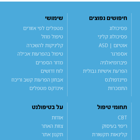
חיפושים נפוצים
שימושי
פסיכולוג
מטפלים לפי אזורים
פסיכולוג קליני
טיפול מוזל
אוטיזם | ASD
קליניקות להשכרה
אספרגר
טיפול בהפרעות אכילה
פיברומיאלגיה
מדור הספרים
הפרעת אישיות גבולית
לוח דרושים
מיינדפולנס
אבחון הפרעות קשב וריכוז
התמכרות
אינדקס מטפלים
תחומי טיפול
על בטיפולנט
CBT
אודות
ריפוי בעיסוק
צוות האתר
קלינאות תקשורת
תקנון אתר