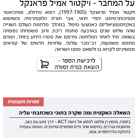
על המחבר - ויקטור אמיל פראנקל
ויקטור אמיל פראנקל (1997-1905), רופא נוירולוג, פסיכיאטר
ופסיכותרפיסט יהודי וינאי, אבי תורת הלוגותרפיה והשימוש
באקזיסטנציאליזם כאמצעי טיפול. במהלך מלחמת העולם השנייה
שהה שלוש שנים בארבעה מחנות ריכוז, ורוב משפחתו נספתה
בשואה. מיד לאחר המלחמה פירסם את ספרו הידוע ביותר, האדם
מחפש משמעות, רב־מכר עולמי, שדורות חדשים של קוראים
ממשיכים לקרוא בו ולשאוב ממנו השראה.
לרכישת הספר -
הוצאת כנרת זמורה
ספרות מקצועית
השאלה האקטית ומה שקרה בתוכי כשכתבתי עליה
בספרו, מזמין רן אלמוג למסע אל גישת ACT — דרך מגע עם כאב,
מחשבות וערכים, בחיפוש אחר חיים חופשיים ומיטיבים. הוצאה עצמית
בהפקת בודהיספרא, 2026.