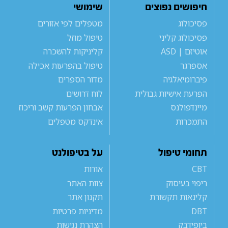
חיפושים נפוצים
שימושי
פסיכולוג
מטפלים לפי אזורים
פסיכולוג קליני
טיפול מוזל
אוטיזם | ASD
קליניקות להשכרה
אספרגר
טיפול בהפרעות אכילה
פיברומיאלגיה
מדור הספרים
הפרעת אישיות גבולית
לוח דרושים
מיינדפולנס
אבחון הפרעות קשב וריכוז
התמכרות
אינדקס מטפלים
תחומי טיפול
על בטיפולנט
CBT
אודות
ריפוי בעיסוק
צוות האתר
קלינאות תקשורת
תקנון אתר
DBT
מדיניות פרטיות
ביופידבק
הצהרת נגישות