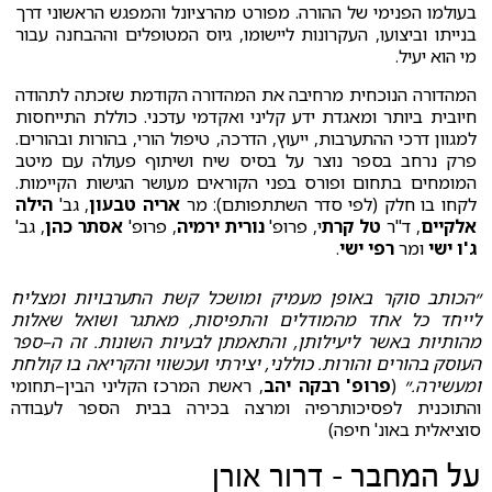
בעולמו הפנימי של ההורה. מפורט מהרציונל והמפגש הראשוני דרך
בנייתו וביצועו, העקרונות ליישומו, גיוס המטופלים וההבחנה עבור
מי הוא יעיל.
המהדורה הנוכחית מרחיבה את המהדורה הקודמת שזכתה לתהודה
חיובית ביותר ומאגדת ידע קליני ואקדמי עדכני. כוללת התייחסות
למגוון דרכי ההתערבות, ייעוץ, הדרכה, טיפול הורי, בהורות ובהורים.
פרק נרחב בספר נוצר על בסיס שיח ושיתוף פעולה עם מיטב
המומחים בתחום ופורס בפני הקוראים מעושר הגישות הקיימות.
לקחו בו חלק (לפי סדר השתתפותם): מר
אריה טבעון
, גב'
הילה
אלקיים
, ד"ר
טל קרת
י, פרופ'
נורית ירמיה
, פרופ'
אסתר כהן
, גב'
ג'ו ישי
ומר
רפי ישי
.
״הכותב סוקר באופן מעמיק ומושכל קשת התערבויות ומצליח
לייחד כל אחד מהמודלים והתפיסות, מאתגר ושואל שאלות
מהותיות באשר ליעילותן, והתאמתן לבעיות השונות. זה ה–ספר
העוסק בהורים והורות. כוללני, יצירתי ועכשווי והקריאה בו קולחת
ומעשירה.״
(
פרופ' רבקה יהב
, ראשת המרכז הקליני הבין–תחומי
והתוכנית לפסיכותרפיה ומרצה בכירה בבית הספר לעבודה
סוציאלית באונ' חיפה)
על המחבר - דרור אורן