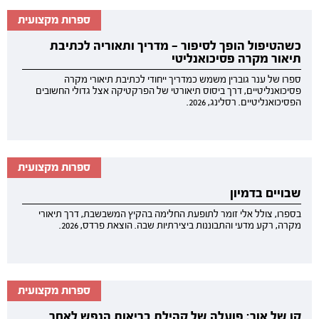
ספרות מקצועית
כשהטיפול הופך לסיפור — מדריך ותאוריה לכתיבת
תיאור מקרה פסיכואנליטי
ספרו של ענר גוברין משמש כמדריך ייחודי לכתיבת תיאורי מקרה
פסיכואנליטיים, דרך ביסוס תיאורטי של הפרקטיקה אצל גדולי החשובים
הפסיכואנליטיים. רסלינג, 2026.
ספרות מקצועית
שבויים בדמיון
בספרו, צולל אלי זומר לתופעת החלימה בהקיץ המשבשבת, דרך תיאורי
מקרה, רקע מדעי והתבוננות ביצירתיות שבה. הוצאת פרדס, 2026.
ספרות מקצועית
קו של אור: פועלה של קהילת בריאות הנפש לאחר