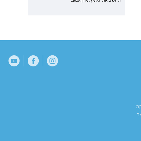
ולהשיב את האומץ. מודן, 2026.
קה
ר