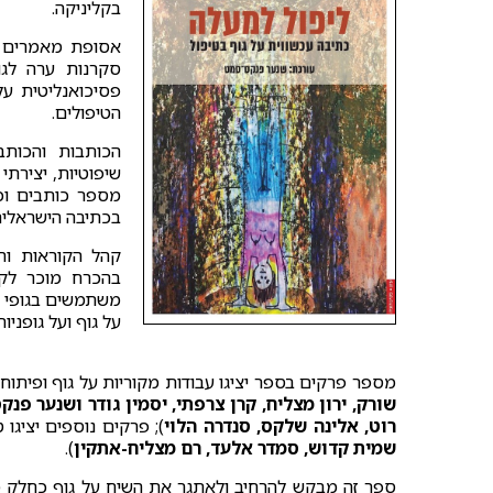
בקליניקה.
אסופת מאמרים ז
סקרנות ערה לגו
פסיכואנליטית על
הטיפולים.
הכותבות והכותב
שיפוטיות, יצירתי
מספר כותבים וכ
בכתיבה הישראלית 
קהל הקוראות והק
בהכרח מוכר לקה
משתמשים בגופי יד
על גוף ועל גופניו
מספר פרקים בספר יציגו עבודות מקוריות על גוף ופיתוח
שורק, ירון מצליח, קרן צרפתי, יסמין גודר ושנער פנ
רוט, אלינה שלקס, סנדרה הלוי
); פרקים נוספים יציגו 
שמית קדוש, סמדר אלעד, רם מצליח-אתקין
).
ספר זה מבקש להרחיב ולאתגר את השיח על גוף כחלק מ