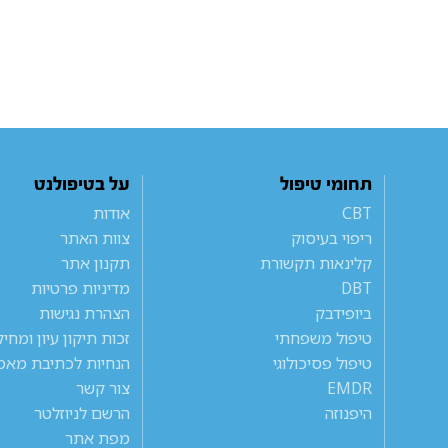
תחומי טיפול
על בטיפולנט
CBT
אודות
ריפוי בעיסוק
צוות האתר
קלינאות תקשורת
תקנון אתר
DBT
מדיניות פרטיות
ביופידבק
הצהרת נגישות
טיפול משפחתי
זכות תיקון עיון ומחי
טיפול פסיכולוגי
הנחיות לכתיבת מאמ
EMDR
צור קשר
היפנוזה
הרשם לניוזלטר
מפת אתר