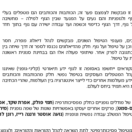
ו מבקשת לצמצם פער זה; הכותבות והכותבים הם מטפלים בעלי
ף ולגופניות והם נעים על המנעד שבין הגוף למילה – מחשיבה
 גוף, דרך הגוף כדימוי וכשפה ועד עבודה ישירה עם גוף בתוך חדר
ים, מענפי הטיפול השונים, מבקשים לנהל דיאלוג מפרה, חסר
 וכן על טיפול ועל גוף. חלק מהדיאלוגים נכנסו לספר זה דרך שיחה בין
תגובה לפרק אחר. שיתופי פעולה אלו הם בבחינת סנונית ראשונה
על טיפול.
וראים ייחשפו באסופה זו לגוף ידע תיאורטי (קליני-גופני) שאיננו
ל המטפלים העוסקים בטיפול נפשי. חלק מהכותבות והכותבים
ע מעולמות אחרים כדי לייצר אינטגרציה בין העולמות, שהרי הכתיבה
ת היא תמיד ביחס לעולם.
 של מודלים גופניים כחלק מפסיכותרפיה (
תמי פולק, אפרת שקד, אס
קס-סמט
); פרקים אחרים יעסקו באפשרויות שונות של שפה גופנית (
מיר
טיפול המשלב עבודה נפשית וגופנית (
נועה אוסטר ורננה רייז, רונן לוי
טיפול פסיכותרפויטי; לתת השראה לקהל הקוראות והקוראים; ולצמצ