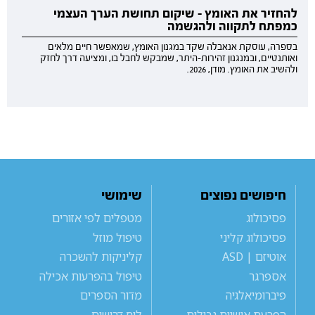
להחזיר את האומץ - שיקום תחושת הערך העצמי
כמפתח לתקווה ולהגשמה
בספרה, עוסקת אנאבלה שקד במגנון האומץ, שמאפשר חיים מלאים
ואותנטיים, ובמנגנון זהירות-היתר, שמבקש לחבל בו, ומציעה דרך לחזק
ולהשיב את האומץ. מודן, 2026.
חיפושים נפוצים
שימושי
פסיכולוג
מטפלים לפי אזורים
פסיכולוג קליני
טיפול מוזל
אוטיזם | ASD
קליניקות להשכרה
אספרגר
טיפול בהפרעות אכילה
פיברומיאלגיה
מדור הספרים
הפרעת אישיות גבולית
לוח דרושים