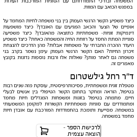
המשפחה ובדרכי התמודדותם עם הסוגיות המורכבות העולות
במפגש הכואב עם המוות.
כיצד משפיע הקשר הרגשי העמוק בין בני משפחה לחיות המחמד על
אופיים של הצער והכאב המגיעים עם האובדן? כיצד מושפעות
דינמיקות זוגיות- משפחתיות כתוצאה מהאובדן? כיצד משפיעה
סוגיית המתת החסד על רווחת החיה והמשפחה כאחת? כיצד משפיע
היעדר ההכרה החברתי על משפחות אבלות? מהן הדרכים להנצחת
זיכרון החיות? האם הקשר הרגשי העמוק עימן נשמר בקרב בני
משפחה גם לאחר מותן? שאלות אלו ורבות נוספות נדונות בקובץ
מאמרים זה.
ד"ר רחל גילשטרום
מטפלת זוגית ומשפחתית, פסיכותרפיסטית, עוסקת מזה שנים רבות
בטיפול, הוראה ומחקר בתחום הקשר הטיפולי בין אנשים לבעלי
חיים. מתמחה בטיפול בזוגות ומשפחות המגדלים חיות מחמד
ומתמודדים עם סוגיות משפחתיות הקשורות למקומן המשמעותי
במשפחה. מסייעת ותומכת בהתמודדות המורכבת עם אובדן חיות
מחמד במשפחה.
לרכישת הספר -
הוצאה עצמית