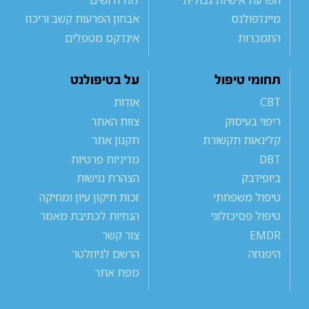
מיינדפולנס
אבחון הפרעות קשב וריכוז
התמכרות
אינדקס מטפלים
תחומי טיפול
על בטיפולנט
CBT
אודות
ריפוי בעיסוק
צוות האתר
קלינאות תקשורת
תקנון אתר
DBT
מדיניות פרטיות
ביופידבק
הצהרת נגישות
טיפול משפחתי
זכות תיקון עיון ומחיקה
טיפול פסיכולוגי
הנחיות לכתיבת מאמר
EMDR
צור קשר
היפנוזה
הרשם לניוזלטר
מפת אתר