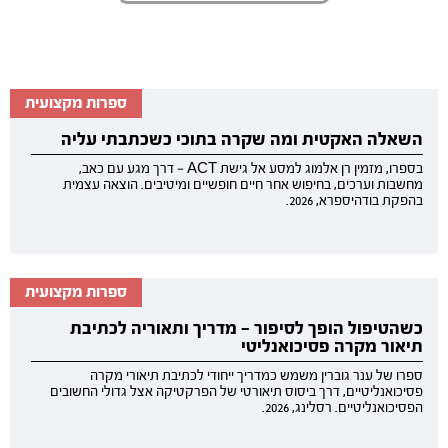
ספרות מקצועית
השאלה האקטית ומה שקרה בתוכי כשכתבתי עליה
בספרו, מזמין רן אלמוג למסע אל גישת ACT — דרך מגע עם כאב,
מחשבות וערכים, בחיפוש אחר חיים חופשיים ומיטיבים. הוצאה עצמית
בהפקת בודהיספרא, 2026.
ספרות מקצועית
כשהטיפול הופך לסיפור — מדריך ותאוריה לכתיבת
תיאור מקרה פסיכואנליטי
ספרו של ענר גוברין משמש כמדריך ייחודי לכתיבת תיאורי מקרה
פסיכואנליטיים, דרך ביסוס תיאורטי של הפרקטיקה אצל גדולי החשובים
הפסיכואנליטיים. רסלינג, 2026.