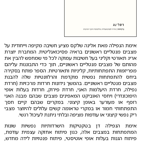
אימת הנפילה מאת אלינה שלקס מציע חשיבה מקיפה וייחודית על
מצבים מנטליים ראשונים בראיה פסיכואנליטית. המחברת יוצרת
אריג תאורטי וקליני בעל חשיבות עמוקה לכל מי שמחפש להבין את
מהותם של מצבים מנטליים ראשוניים, תוך כדי התבוננות עליהם
מפריזמות התפתחותיות, קליניות ותאורטיות. הספר פותח בסקירה
ביחס להתפתחות נפשית מוקדמת והרלוונטיות שלה להבנת
מצבים מנטליים ראשוניים. בהמשך נידונות חרדות מרכזיות (חרדת
נפילה, חרדת היעלמות האני, חרדת פירוק, חרדות בעלות אופי
היפוכונדרי) ויחסי האוביקט המאפינים מצבים שבהם מבנה האני
רופף או מעורער באופן קיצוני. במקרים שבהם קיים חסך
התפתחותי חמור או במקרי טראומה קשים עלולים להיווצר מצבי
ריק נפשי קיצוני או עודפות מציפה ובלתי ניתנת לעיכול רגשי.
אימת הנפילה דן בטקטיקות הישרדותיות נפשיות שונות
המתפתחות במצבים אלה, כגון פיתוח אחזקה עצמית עודפת,
פיתוח הגנות בעלות אופי אוטיסטי, פיתוח פנטזיות לידה מחדש,