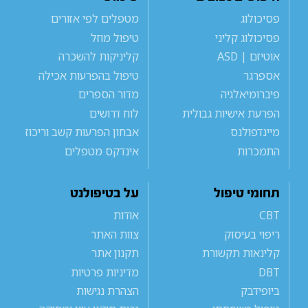
פסיכולוג
מטפלים לפי אזורים
פסיכולוג קליני
טיפול מוזל
אוטיזם | ASD
קליניקות להשכרה
אספרגר
טיפול בהפרעות אכילה
פיברומיאלגיה
מדור הספרים
הפרעת אישיות גבולית
לוח דרושים
מיינדפולנס
אבחון הפרעות קשב וריכוז
התמכרות
אינדקס מטפלים
תחומי טיפול
על בטיפולנט
CBT
אודות
ריפוי בעיסוק
צוות האתר
קלינאות תקשורת
תקנון אתר
DBT
מדיניות פרטיות
ביופידבק
הצהרת נגישות