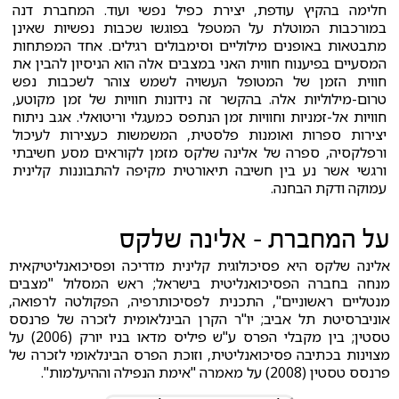
חלימה בהקיץ עודפת, יצירת כפיל נפשי ועוד. המחברת דנה
במורכבות המוטלת על המטפל בפוגשו שכבות נפשיות שאינן
מתבטאות באופנים מילוליים וסימבולים רגילים. אחד המפתחות
המסעיים בפיענוח חווית האני במצבים אלה הוא הניסיון להבין את
חווית הזמן של המטופל העשויה לשמש צוהר לשכבות נפש
טרום-מילוליות אלה. בהקשר זה נידונות חוויות של זמן מקוטע,
חוויות אל-זמניות וחוויות זמן הנתפס כמעגלי וריטואלי. אגב ניתוח
יצירות ספרות ואומנות פלסטית, המשמשות כעצירות לעיכול
ורפלקסיה, ספרה של אלינה שלקס מזמן לקוראים מסע חשיבתי
ורגשי אשר נע בין חשיבה תיאורטית מקיפה להתבוננות קלינית
עמוקה ודקת הבחנה.
על המחברת - אלינה שלקס
אלינה שלקס היא פסיכולוגית קלינית מדריכה ופסיכואנליטיקאית
מנחה בחברה הפסיכואנליטית בישראל; ראש המסלול "מצבים
מנטליים ראשוניים", התכנית לפסיכותרפיה, הפקולטה לרפואה,
אוניברסיטת תל אביב; יו"ר הקרן הבינלאומית לזכרה של פרנסס
טסטין; בין מקבלי הפרס ע"ש פיליס מדאו בניו יורק (2006) על
מצוינות בכתיבה פסיכואנליטית, וזוכת הפרס הבינלאומי לזכרה של
פרנסס טסטין (2008) על מאמרה "אימת הנפילה וההיעלמות".