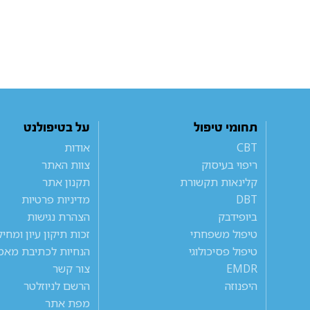
תחומי טיפול
על בטיפולנט
CBT
אודות
ריפוי בעיסוק
צוות האתר
קלינאות תקשורת
תקנון אתר
DBT
מדיניות פרטיות
ביופידבק
הצהרת נגישות
טיפול משפחתי
זכות תיקון עיון ומחי
טיפול פסיכולוגי
הנחיות לכתיבת מאמ
EMDR
צור קשר
היפנוזה
הרשם לניוזלטר
מפת אתר