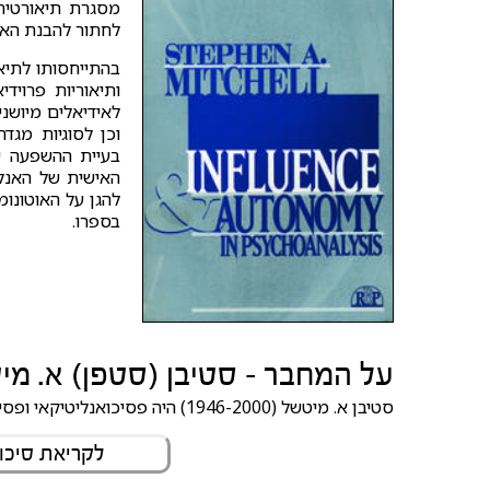
מסגרת תיאורטית
לחתור להבנת האי
בהתייחסותו לתיאו
ותיאוריות פרויד
לאידיאלים מיושני
וכן לסוגיות מגדר
בעיית ההשפעה ש
האישית של האנלי
להגן על האוטונו
בספרו.
על המחבר - סטיבן (סטפן) א. מ
סטיבן א. מיטשל (1946-2000) היה פסיכואנליטיקאי ופסיכולוג קליני יהודי-אמריקאי, ממייסדי הגישה ההתייחסותית.
לקריאת סיכו