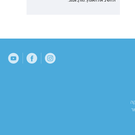
ולהשיב את האומץ. מודן, 2026.
קה
ר