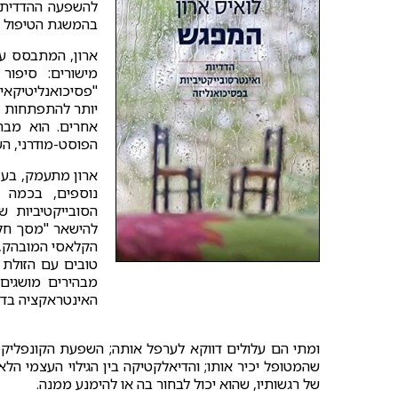
להשפעה ההדדית ב
בהמשגת הטיפול ה
ארון, המתבסס על 
מישורים: סיפו
יותר להתפתחות זו
אחרים. הוא מבה
הפוסט-מודרני, הש
ארון מתעמק, בעז
נוספים, בכמה 
הסובייקטיביות 
להישאר "מסך חלק"
הקלאסי המובהק, 
טובים עם הזולת 
האינטראקציה בדי
ומתי הם עלולים דווקא לערפל אותה; השפעת הקונפליקט
שהמטופל יכיר אותו; והדיאלקטיקה בין הגילוי העצמי 
של רגשותיו, שהוא יכול לבחור בה או להימנע ממנה.