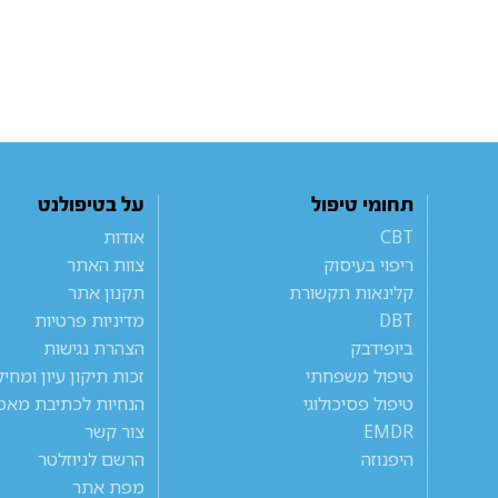
תחומי טיפול
על בטיפולנט
CBT
אודות
ריפוי בעיסוק
צוות האתר
קלינאות תקשורת
תקנון אתר
DBT
מדיניות פרטיות
ביופידבק
הצהרת נגישות
טיפול משפחתי
זכות תיקון עיון ומחי
טיפול פסיכולוגי
הנחיות לכתיבת מאמ
EMDR
צור קשר
היפנוזה
הרשם לניוזלטר
מפת אתר