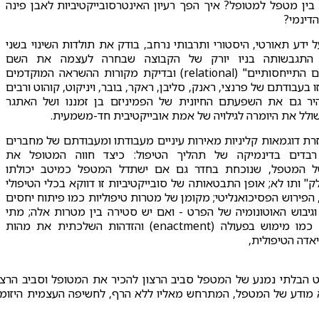
ין מטפל למטופל? איך הפך רעיון האינטרסובייקטיביות לאבן פינה
דינמי?
ידע תאורטי, היסטורי ותרבותי נרחב, בודק את תולדות השינוי בשני
ר התגבשותה בניו יורק של הקבוצה שבחרה לעצמה את השם
"פסיכואנליטיקאים התייחסותיים" (relational) ובדיקת מקורות ההשראה המוקדמים
 בעבודתם של פרנצי, ראנק, סליבן, ראקר, בובר, ויניקוט, קוהוט ורבים
יר גם את השפעתם החיונית של הפמיניזם בן זמננו ושל האתגר
ולל את היומרה לגילויה של אמת אובייקטיבית חד-משמעית.
רת דוגמאות קליניות מאירות עיניים מעבודתו ומעבודתם של מחברים
רבדים בדינמיקה של תהליך הטיפול: כיצד חווה המטופל את
של המטפל, שנוכחת בחדר גם אם ישתדל המטפל כמיטב יכולתו
 ותו לא; אופן התבטאותה של סובייקטיביות זו דווקא בכלי הטיפולי
הפירוש הפסיכואנליטי; מקומן של מטרות טיפוליות כמו פיתוח יחסים
וגיבוש האוטונומיה של הפרט - ואם יש סטירה בין מטרות אלה; מתי
מבהירים מושגים כמו מימוש בפעולה (enactment) והזדהות השלכתית את מהות
אדה הטיפולית,
 הבלתי נמנע של המטפל סביב הרצון להכיר את המטופל וסביב הרצו
הלא מודע של המטפל, המתרחש מאליו ללא הרף, לחשיפה העצמית היזומ