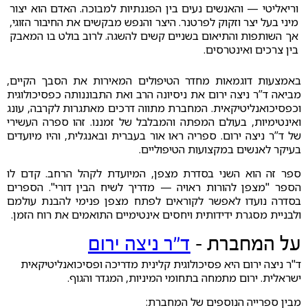
וריאליטי — והאנשים נעים בין הפגנתיות למבוכה. האדם הוא יצור
מיני בעל יצר וזקוק לפרטנר. היצר והנפש מבקשים את החיבור הזוגי,
אך השותפות והתיאום בשניים קשים להשגה. לרוב בולט בו המאבק
בין צרכים ואינטרסים.
באמצעות דוגמאות מחדר הטיפולים המאירות את הסבך הקיים,
מביאה ד”ר ניצה ירום את ניסיונה הרב ואת התבוננותה כפסיכולוגית
וכפסיכואנליטיקאית. המחברת מתווה דרכים מאתגרות לקרבה, עונג
ואינטימיות, בעולם המפתה והמבלבל של זמננו. זהו ספרה העשירי
של ד”ר ניצה ירום. ספריה ראו אור בעברית ובאנגלית, והיו מיועדים
בעיקר לאנשים במקצועות הטיפוליים.
ספר זה הוא השני בסדרת מצפן, המיועדת לקהל הרחב. קדם לו
הספר "מצפן להורות ראויה — מדריך לשיח הבין דורי". הספרים
בסדרה נועדו לאפשר לקוראים לפתח מצפן פנימי להבנת עולמם
ולבניית מסגרת ידידותית ויחסים אינטימיים התואמים את רוח הזמן.
על המחברת –
ד״ר ניצה ירום
ד"ר ניצה ירום היא פסיכולוגית קלינית מדריכה ופסיכואנליטיקאית
ישראלית. ירום מתמחה בתחומי המיניות, המגדר והגוף.
מבין ספרייה הנוספים של המחברת: