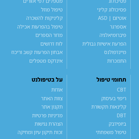
פסיכולוג
מטפלים לפי אזורים
פסיכולוג קליני
טיפול מוזל
אוטיזם | ASD
קליניקות להשכרה
אספרגר
טיפול בהפרעות אכילה
פיברומיאלגיה
מדור הספרים
הפרעת אישיות גבולית
לוח דרושים
מיינדפולנס
אבחון הפרעות קשב וריכוז
התמכרות
אינדקס מטפלים
תחומי טיפול
על בטיפולנט
CBT
אודות
ריפוי בעיסוק
צוות האתר
קלינאות תקשורת
תקנון אתר
DBT
מדיניות פרטיות
ביופידבק
הצהרת נגישות
טיפול משפחתי
זכות תיקון עיון ומחיקה