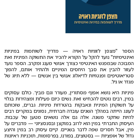
הספר "מצפן לזוגיות ראויה — מדריך לשותפות במיניות
ואינטימיות" נועד להקל על הקורא להכיר את התשוקה המינית ואת
המבוכה שבמפגש האינטימי כצורך אנושי מענג ומקרב. הספר נועד
לעזור להבין את סבך היחסים המיניים ולהתיר אותם, להפוך
סטריאוטיפים ופנטזיות לדיאלוג אנושי בין אנשים — ללא תיוג של
מגדר או גיל.
מיניות היא נושא אפוף מסתורין, מעורר וגם מביך. כולם עסוקים
במין, רבים נוטים להכחיש זאת. נשים כיום פעילות ומצהירות בגלוי
על תשוקתן המינית ונאבקות בהטרדות מיניות. גברים, שזכותם
לעונג הייתה במהלך השנים עובדה חברתית, נסוגים במקרים רבים
להיות שחקני משנה. אלה גם אלה נושאים מטען של עכבות.
העיסוק החברתי במין הוא לרוב במוקצן ובסנסציוני — מדברים על
מין, אבל חסרים שפה לדבר בשניים. קיים עיסוק רב במין והיצע
גדול של אופציות — בסטוצים, בפורנו, בפרסומות, תוכניות ראיונות