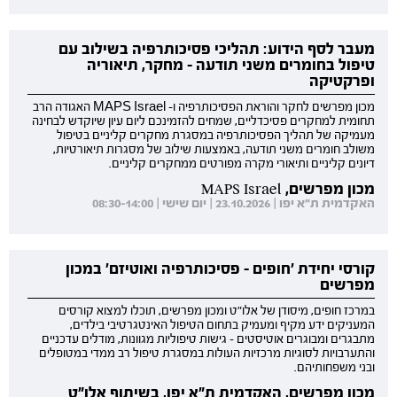
מעבר לסף הידוע: תהליכי פסיכותרפיה בשילוב עם
טיפול בחומרים משני תודעה - מחקר, תיאוריה
ופרקטיקה
מכון מפרשים לחקר והוראת הפסיכותרפיה ו- MAPS Israel האגודה הרב
תחומית למחקרים פסיכדליים, שמחים להזמינכם ליום עיון שיוקדש לבחינה
מעמיקה של תהליך הפסיכותרפיה במסגרת מחקרים קליניים בטיפול
משולב חומרים משני תודעה, באמצעות שילוב של מסגרות תיאורטיות,
דיונים קליניים ותיאורי מקרה מפורטים ממחקרים קליניים.
מכון מפרשים, MAPS Israel
האקדמית ת"א יפו | 23.10.2026 | יום שישי | 08:30-14:00
קורסי יחידת 'חופים - פסיכותרפיה ואוטיזם' במכון
מפרשים
במרכז חופים, מיסודן של אלו"ט ומכון מפרשים, תוכלו למצוא קורסים
המעניקים ידע מקיף ומעמיק בתחום הטיפול האינטגרטיבי בילדים,
מתבגרים ומבוגרים אוטיסטים - גישות טיפוליות מגוונות, מודלים עדכניים
והתערבויות לסוגיות מרכזיות העולות במסגרת טיפול רב ממדי במטופלים
ובני משפחותיהם.
מכון מפרשים, האקדמית ת"א יפו, בשיתוף אלו"ט