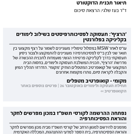
תיאור תכנית הדוקטורט
ד"ר בעז שלגי: הרצאת סיכום
'הרציף': תעסוקה לפסיכותרפיסטים בשילוב לימודים
בקליניקה בפלורנטין
עו"ס לאחר MSW במסלול טיפולי? מעוניינים לשמור על רצף מקצועי בין
תואר שני לבין בי"ס לפסיכותרפיה? מעוניינים להתמקצע ולצבור ניסיון
תעסוקתי בדרך לקליניקה פרטית? הגש/י מועמדות לתכנית ההכשרה של
מדרשת 'הרציף', תכנית המשלבת תעסוקה ולימודים, בחסות הבית
המקצועי של קואופרטיב המטפלים הותיק 'מקומי'. הזדרזו! תהליך המיון
והקבלה לקראת סיום, נותרו מקומות אחרונים
מקומי - קואופרטיב מטפלים
תחילת העסקה ולימודים באוקטובר 26 | פרטים נוספים באתר
הקואופרטיב >>
נפתחה ההרשמה לקורסי תשפ"ז במכון מפרשים לחקר
והוראת הפסיכותרפיה
מוזמנים להירשם למגוון הרחב של קורסי תשפ"ז מבית מכון מפרשים לחקר
והוראת הפסיכותרפיה, בית הספר למדעי ההתנהגות, המכללה האקדמית