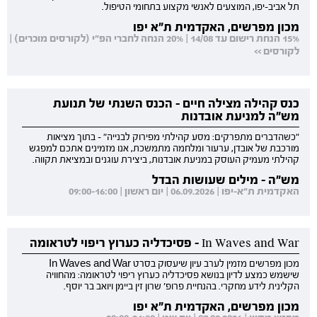
תל אביב-יפו, המוצעים לאנשי מקצוע בתחומי הטיפול.
מכון מפרשים, האקדמית ת"א יפו
15% הנחת רישום עד 14/08 | 20% הנחה לחברי הפ"י (לקורסים מוכרים) |
לקורסים >>
כנס קהילה מצילה חיים - הכנס השנתי של תנועת
מש"ה למניעת אובדנות
"כשהדברים מתפרקים: מסע קהילתי מפירוק לבנייה" - בתוך מציאות
מורכבת של אובדן, ערעור ומלחמה מתמשכת, אנו מזמינים אתכם למפגש
קהילתי מעמיק העוסק במניעת אובדנות, ביצירת עוגנים ובמציאת תקווה.
מש"ה - מילים שעושות הבדל
האקדמית ת"א-יפו | 06.09.2026 | יום ראשון | 09:00-16:00
In Waves and War - פסיכדליה כערוץ ריפוי לטראומה
מכון מפרשים מזמין לערב עיון שיעסוק בסרט In Waves and War
שישמש כמצע לדיון בנושא פסיכדליה כערוץ ריפוי לטראומה: מהחוויה
הקלינית לידע מחקרי. בהנחיית פרופ' שרון זין ביימן ויואב בר יוסף.
מכון מפרשים, האקדמית ת"א יפו