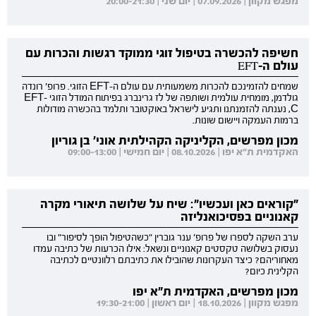
מפגש מקוון | 07.09.2026 | יום שני | 20:00-21:30
חשיפה להכשרה בטיפול זוגי ממוקד רגשות והכרות עם
עולם ה-EFT
שמחים להזמינכם להכרות משמעותית עם עולם ה-EFT הזוגי. פרופ' רונדה
גולדמן, מומחית עולמית ושותפה של לז גרינברג בפיתוח המודל הזוגי EFT-
C, נענתה להזמנתנו ותגיע לישראל באוקטובר ותלמד בהכשרה מודולות
ברמות העמקה ויישום שונות.
מכון מפרשים, הקליניקה הקהילתית אוני' בן גוריון
האקדמית ת"א יפו | 08.10.2026 | יום חמישי | 09:00-13:00
"קוראים כאן ועכשיו": שיח על שלושה תיאורי מקרה
קאנוניים בפסיכואנליזה
ערב השקה לספרו של פרופ' ענר גוברין "כשהטיפול הופך לסיפור" ובו
נעסוק בשלושה טקסטים קאנוניים ונשאל: אילו הכרעות של כתיבה עמדו
מאחוריהם? כיצד העקרונות שהובילו את כתיבתם רלוונטיים לכתיבה
הקלינית כיום?
מכון מפרשים, האקדמית ת"א יפו
מפגש מקוון | 18.10.2026 | יום ראשון | 19:30-21:00