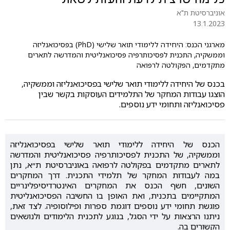
אוניברסיטת ת"א
13.1.2023
מארגני הכנס: היחידה ללימודי תואר שלישי (PhD) בפסיכואנליזה
וממשקיה, התכנית לפסיכותרפיה פסיכואנליטית והמדרשה לתארים
מתקדמים, הפקולטה לרפואה
בכנס של היחידה ללימודי תואר שלישי בפסיכואנליזה וממשקיה,
הוצגו עבודות המחקר של התלמידים העוסקות בקשר שבין
פסיכואנליזה ותחומי ידע נוספים.
הכנס
של
היחידה
ללימודי
תואר
שלישי
בפסיכואנליזה
וממשקיה,
של
התכנית
לפסיכותרפיה
פסיכואנליטית
והמדרשה
לתארים
מתקדמים
בפקולטה
לרפואה
באוניברסיטת
ת״א
, נתן
במה
ל
עבודות
המחקר
של
תלמידי
התכנית
.
דרך
המחקרים
השונים
,
חשף
הכנס
את
המחקרים
האינטרדיסיפלינריים
המתקיימים
בתכנית
,
ואת
האופן
בו
החשיבה
הפסיכואנליטית
פוגשת
תחומי
ידע
נוספים
דוגמת
ספרות
ופילוסופיה
. לצד זאת,
ניתנו הרצאות על ידי הסגל, בנוגע לתכנית הלימודים ולנושאים
הקשורים בה.