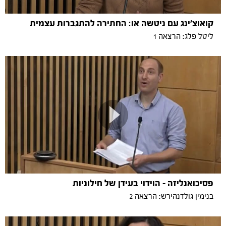
קואוצ'ינג עם ניטשה או: החתירה להתגברות עצמית
ליטל פלג: הרצאה 1
פסיכואנליזה - הוידוי בעידן של חילוניות
בנימין גולדנהירש: הרצאה 2