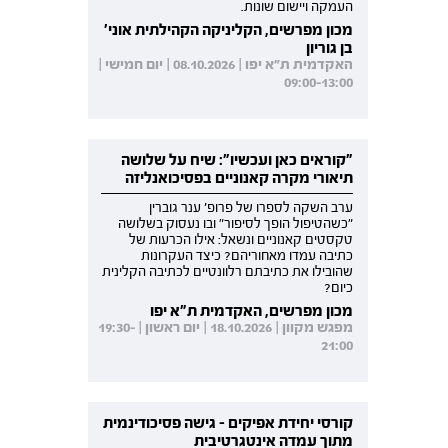
העמקה ויישום שונות.
מכון מפרשים, הקליניקה הקהילתית אוני'
בן גוריון
האקדמית ת"א יפו | 08.10.2026 | יום חמישי |
09:00-13:00
"קוראים כאן ועכשיו": שיח על שלושה
תיאורי מקרה קאנוניים בפסיכואנליזה
ערב השקה לספרו של פרופ' ענר גוברין
"כשהטיפול הופך לסיפור" ובו נעסוק בשלושה
טקסטים קאנוניים ונשאל: אילו הכרעות של
כתיבה עמדו מאחוריהם? כיצד העקרונות
שהובילו את כתיבתם רלוונטיים לכתיבה הקלינית
כיום?
מכון מפרשים, האקדמית ת"א יפו
מפגש מקוון | 18.10.2026 | יום ראשון | 19:30-
21:00
קורסי יחידת אפיקים - גישה פסיכודינמית
מתוך עמדה אינטגרטיבית