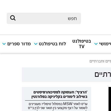
בטיפולנט
מושי
לוח בטיפולנט
מדור ספרים
TV
יים וחברתיים
רתיים
'הרציף': תעסוקה לפסיכותרפיסטים
בשילוב לימודים בקליניקה בפלורנטין
עו"ס לאחר MSW במסלול טיפולי? מעוניינים
לשמור על רצף מקצועי בין תואר שני לבין בי"ס