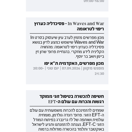
09:00-16:00
In Waves and War - פסיכדליה כערוץ
ריפוי לטראומה
מכון מפרשים מזמין לערב עיון שיעסוק בסרט In
Waves and War שישמש כמצע לדיון בנושא
פסיכדליה כערוץ ריפוי לטראומה: מהחוויה
הקלינית לידע מחקרי. בהנחיית פרופ' שרון זין
ביימן ויואב בר יוסף.
מכון מפרשים, האקדמית ת"א יפו
מפגש מקוון | 07.09.2026 | יום שני | 20:00-
21:30
חשיפה להכשרה בטיפול זוגי ממוקד
רגשות והכרות עם עולם ה-EFT
שמחים להזמינכם להכרות משמעותית עם עולם
ה-EFT הזוגי. פרופ' רונדה גולדמן, מומחית
עולמית ושותפה של לז גרינברג בפיתוח המודל
הזוגי EFT-C, נענתה להזמנתנו ותגיע לישראל
באוקטובר ותלמד בהכשרה מודולות ברמות