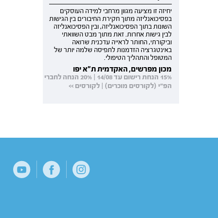
יחיזה זו מציעה מגוון מרחבי למידה העוסקים
בפסיכואנליזה מתוך חקירת החיבורים בין הגישות
השונות בתוך הפסיכואנליזה, ובין הפסיכואנליזה
לבין גישות אחרות. זאת מתוך מבט השוואתי
וביקורתי, החותר לראייה עדכנית שרואה
באינטגרציה הזדמנות לתפיסה שלמה יותר של
המטופל והתהליך הטיפולי.
מכון מפרשים, האקדמית ת"א יפו
15% הנחת רישום עד 14/08 | 20% הנחה לחברי
הפ"י (לקורסים מוכרים) | לקורסים >>