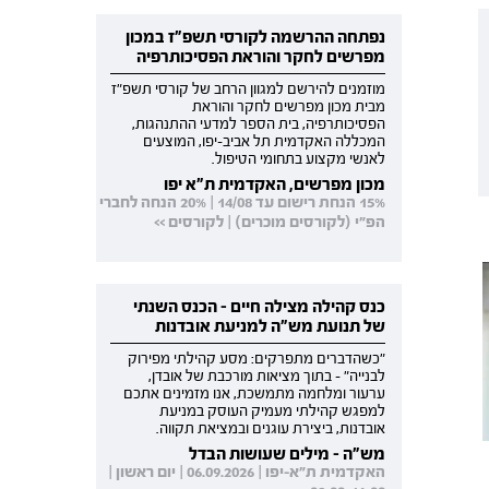
נפתחה ההרשמה לקורסי תשפ"ז במכון
מפרשים לחקר והוראת הפסיכותרפיה
מוזמנים להירשם למגוון הרחב של קורסי תשפ"ז
מבית מכון מפרשים לחקר והוראת
הפסיכותרפיה, בית הספר למדעי ההתנהגות,
המכללה האקדמית תל אביב-יפו, המוצעים
לאנשי מקצוע בתחומי הטיפול.
מכון מפרשים, האקדמית ת"א יפו
15% הנחת רישום עד 14/08 | 20% הנחה לחברי
הפ"י (לקורסים מוכרים) | לקורסים >>
כנס קהילה מצילה חיים - הכנס השנתי
של תנועת מש"ה למניעת אובדנות
"כשהדברים מתפרקים: מסע קהילתי מפירוק
לבנייה" - בתוך מציאות מורכבת של אובדן,
ערעור ומלחמה מתמשכת, אנו מזמינים אתכם
למפגש קהילתי מעמיק העוסק במניעת
אובדנות, ביצירת עוגנים ובמציאת תקווה.
מש"ה - מילים שעושות הבדל
האקדמית ת"א-יפו | 06.09.2026 | יום ראשון |