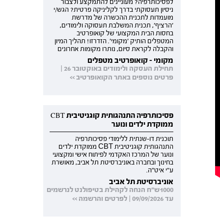
לפסיכותרפיה? מעוניינים להתמקצע ולצבור
ניסיון תעסוקתי בדרך לקליניקה פרטית? הגש/י
מועמדות לתכנית ההכשרה של מדרשת
'הרציף', תכנית המשלבת תעסוקה ולימודים,
בחסות הבית המקצועי של קואופרטיב
המטפלים הותיק 'מקומי'. הזדרזו! תהליך המיון
והקבלה לקראת סיום, נותרו מקומות אחרונים
מקומי - קואופרטיב מטפלים
תחילת העסקה ולימודים באוקטובר 26 |
פרטים נוספים באתר הקואופרטיב >>
פסיכותרפיה התנהגותית קוגניטיבית CBT
ממוקדת ילדים ונוער
תוכנית דו-שנתית ללימודי פסיכותרפיה
התנהגותית קוגניטיבית CBT ממוקדת ילדים
ונוער של המרכז האקדמי לפיתוח אישי ומקצועי
בחינוך ובחברה באוניברסיטת תל אביב, מאושרת
ע"י איט"ה.
אוניברסיטת תל אביב
1000ש"ח הנחה לקהילת בטיפולנט לנרשמים
עד 09/09/2026 | לפרטים והרשמה >>