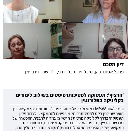
דיון מסכם
פרופ' אסתר כהן, מיכל זיו, מיכל ירדני, ד"ר שרון זיו ביימן
'הרציף': תעסוקה לפסיכותרפיסטים בשילוב לימודים
בקליניקה בפלורנטין
עו"ס לאחר MSW במסלול טיפולי? מעוניינים לשמור על רצף מקצועי בין
תואר שני לבין בי"ס לפסיכותרפיה? מעוניינים להתמקצע ולצבור ניסיון
תעסוקתי בדרך לקליניקה פרטית? הגש/י מועמדות לתכנית ההכשרה של
מדרשת 'הרציף', תכנית המשלבת תעסוקה ולימודים, בחסות הבית
המקצועי של קואופרטיב המטפלים הותיק 'מקומי'. הזדרזו! תהליך המיון