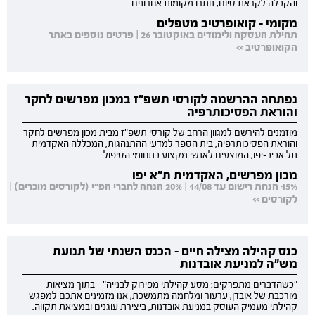
והקבלה לקראת סיום, נותרו מקומות אחרונים
מקומי - קואופרטיב מטפלים
תחילת העסקה ולימודים באוקטובר 26 | פרטים נוספים באתר
הקואופרטיב >>
נפתחה ההרשמה לקורסי תשפ"ז במכון מפרשים לחקר
והוראת הפסיכותרפיה
מוזמנים להירשם למגוון הרחב של קורסי תשפ"ז מבית מכון מפרשים לחקר
והוראת הפסיכותרפיה, בית הספר למדעי ההתנהגות, המכללה האקדמית
תל אביב-יפו, המוצעים לאנשי מקצוע בתחומי הטיפול.
מכון מפרשים, האקדמית ת"א יפו
15% הנחת רישום עד 14/08 | 20% הנחה לחברי הפ"י (לקורסים מוכרים) |
לקורסים >>
כנס קהילה מצילה חיים - הכנס השנתי של תנועת
מש"ה למניעת אובדנות
"כשהדברים מתפרקים: מסע קהילתי מפירוק לבנייה" - בתוך מציאות
מורכבת של אובדן, ערעור ומלחמה מתמשכת, אנו מזמינים אתכם למפגש
קהילתי מעמיק העוסק במניעת אובדנות, ביצירת עוגנים ובמציאת תקווה.