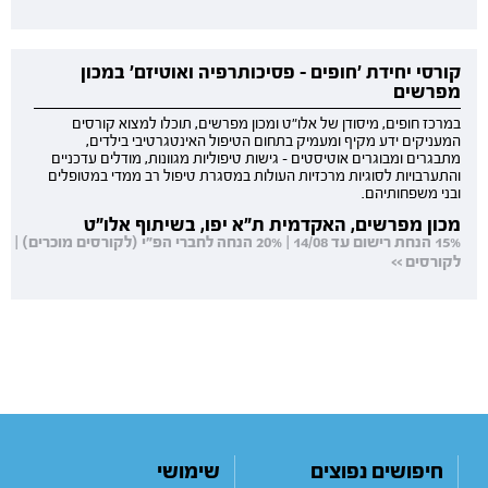
קורסי יחידת 'חופים - פסיכותרפיה ואוטיזם' במכון
מפרשים
במרכז חופים, מיסודן של אלו"ט ומכון מפרשים, תוכלו למצוא קורסים
המעניקים ידע מקיף ומעמיק בתחום הטיפול האינטגרטיבי בילדים,
מתבגרים ומבוגרים אוטיסטים - גישות טיפוליות מגוונות, מודלים עדכניים
והתערבויות לסוגיות מרכזיות העולות במסגרת טיפול רב ממדי במטופלים
ובני משפחותיהם.
מכון מפרשים, האקדמית ת"א יפו, בשיתוף אלו"ט
15% הנחת רישום עד 14/08 | 20% הנחה לחברי הפ"י (לקורסים מוכרים) |
לקורסים >>
חיפושים נפוצים
שימושי