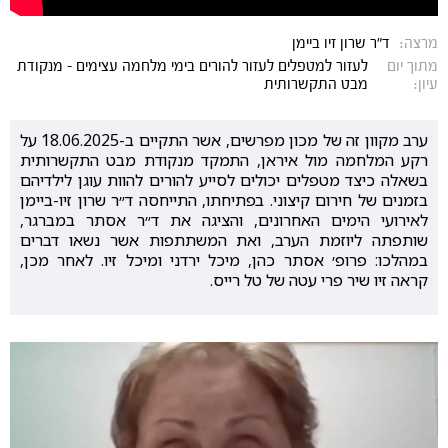
מרצה:
ד״ר שרון זיו ביימן
מתוך יום
לעזור למטפלים לעזור להורים בימי מלחמה עצימים - מנקודת
עיון:
מבט התקשרותית
ערב מקוון זה של מכון מפרשים, אשר התקיים ב-18.06.2025 על
רקע המלחמה מול איראן, התמקד מנקודת מבט התקשרותית
בשאלה כיצד מטפלים יכולים לסייע להורים להוות עוגן לילדיהם
בזמנים של חירום קיצוני. בפתיחתו, התייחסה ד״ר שרון זיו-ביימן
לאירועי הימים האחרונים, והציגה את ד״ר אסתר במברגר,
שותפתה ליוזמת הערב, ואת המשתתפות אשר נשאו דברים
במהלכו: פרופ׳ אסתר כהן, מיכל ירדני ומיכל זיו. לאחר מכן,
קראה זיו שיר פרי עטה של טל רייס.