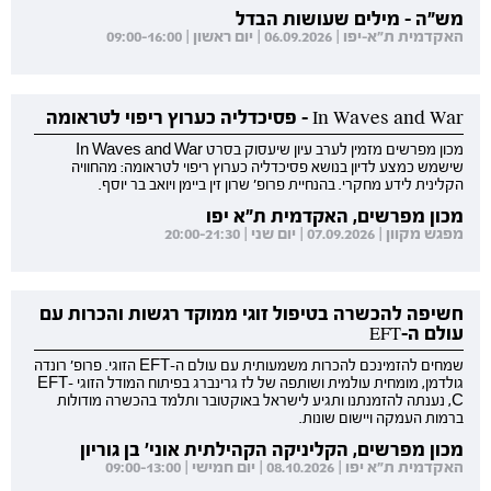
מש"ה - מילים שעושות הבדל
האקדמית ת"א-יפו | 06.09.2026 | יום ראשון | 09:00-16:00
In Waves and War - פסיכדליה כערוץ ריפוי לטראומה
מכון מפרשים מזמין לערב עיון שיעסוק בסרט In Waves and War
שישמש כמצע לדיון בנושא פסיכדליה כערוץ ריפוי לטראומה: מהחוויה
הקלינית לידע מחקרי. בהנחיית פרופ' שרון זין ביימן ויואב בר יוסף.
מכון מפרשים, האקדמית ת"א יפו
מפגש מקוון | 07.09.2026 | יום שני | 20:00-21:30
חשיפה להכשרה בטיפול זוגי ממוקד רגשות והכרות עם
עולם ה-EFT
שמחים להזמינכם להכרות משמעותית עם עולם ה-EFT הזוגי. פרופ' רונדה
גולדמן, מומחית עולמית ושותפה של לז גרינברג בפיתוח המודל הזוגי EFT-
C, נענתה להזמנתנו ותגיע לישראל באוקטובר ותלמד בהכשרה מודולות
ברמות העמקה ויישום שונות.
מכון מפרשים, הקליניקה הקהילתית אוני' בן גוריון
האקדמית ת"א יפו | 08.10.2026 | יום חמישי | 09:00-13:00