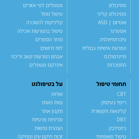
פסיכולוג
מטפלים לפי אזורים
פסיכולוג קליני
טיפול מוזל
אוטיזם | ASD
קליניקות להשכרה
אספרגר
טיפול בהפרעות אכילה
פיברומיאלגיה
מדור הספרים
הפרעת אישיות גבולית
לוח דרושים
מיינדפולנס
אבחון הפרעות קשב וריכוז
התמכרות
אינדקס מטפלים
תחומי טיפול
על בטיפולנט
CBT
אודות
ריפוי בעיסוק
צוות האתר
קלינאות תקשורת
תקנון אתר
DBT
מדיניות פרטיות
ביופידבק
הצהרת נגישות
טיפול משפחתי
זכות תיקון עיון ומחיקה