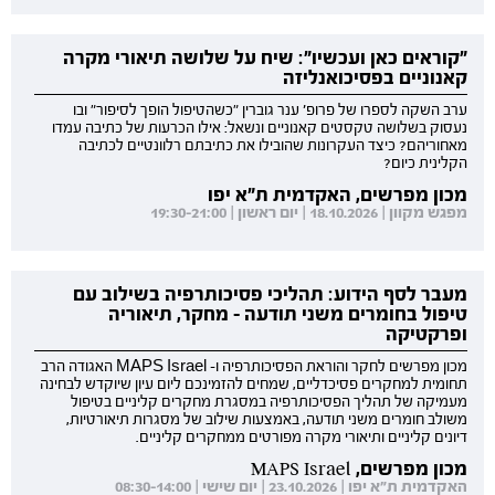
"קוראים כאן ועכשיו": שיח על שלושה תיאורי מקרה
קאנוניים בפסיכואנליזה
ערב השקה לספרו של פרופ' ענר גוברין "כשהטיפול הופך לסיפור" ובו
נעסוק בשלושה טקסטים קאנוניים ונשאל: אילו הכרעות של כתיבה עמדו
מאחוריהם? כיצד העקרונות שהובילו את כתיבתם רלוונטיים לכתיבה
הקלינית כיום?
מכון מפרשים, האקדמית ת"א יפו
מפגש מקוון | 18.10.2026 | יום ראשון | 19:30-21:00
מעבר לסף הידוע: תהליכי פסיכותרפיה בשילוב עם
טיפול בחומרים משני תודעה - מחקר, תיאוריה
ופרקטיקה
מכון מפרשים לחקר והוראת הפסיכותרפיה ו- MAPS Israel האגודה הרב
תחומית למחקרים פסיכדליים, שמחים להזמינכם ליום עיון שיוקדש לבחינה
מעמיקה של תהליך הפסיכותרפיה במסגרת מחקרים קליניים בטיפול
משולב חומרים משני תודעה, באמצעות שילוב של מסגרות תיאורטיות,
דיונים קליניים ותיאורי מקרה מפורטים ממחקרים קליניים.
מכון מפרשים, MAPS Israel
האקדמית ת"א יפו | 23.10.2026 | יום שישי | 08:30-14:00