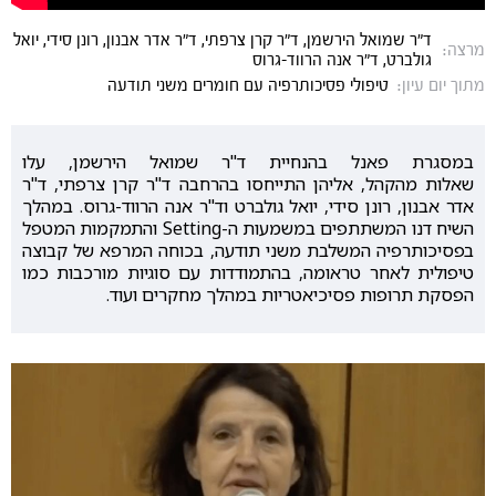
ד"ר שמואל הירשמן, ד"ר קרן צרפתי, ד"ר אדר אבנון, רונן סידי, יואל
מרצה:
גולברט, ד"ר אנה הרווד-גרוס
מתוך יום עיון:
טיפולי פסיכותרפיה עם חומרים משני תודעה
במסגרת
פאנל
בהנחיית
ד"ר
שמואל
הירשמן
,
עלו
שאלות
מהקהל
,
אליהן
התייחסו בהרחבה ד"ר קרן צרפתי, ד"ר
אדר אבנון, רונן סידי, יואל גולברט וד"ר אנה הרווד-גרוס.
במהלך
השיח דנו המשתתפים במשמעות ה-Setting והתמקמות המטפל
בפסיכותרפיה המשלבת משני תודעה, בכוחה המרפא של קבוצה
טיפולית לאחר טראומה, בהתמודדות עם סוגיות מורכבות כמו
הפסקת תרופות פסיכיאטריות במהלך מחקרים ועוד.