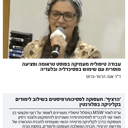
עבודה טיפולית מעמיקה בפוסט טראומה ופציעה
מוסרית עם שימוש בפסיכדליה ובלעדיה
ד"ר אנה הרווד-גרוס
'הרציף': תעסוקה לפסיכותרפיסטים בשילוב לימודים
בקליניקה בפלורנטין
עו"ס לאחר MSW במסלול טיפולי? מעוניינים לשמור על רצף מקצועי בין
תואר שני לבין בי"ס לפסיכותרפיה? מעוניינים להתמקצע ולצבור ניסיון
תעסוקתי בדרך לקליניקה פרטית? הגש/י מועמדות לתכנית ההכשרה של
מדרשת 'הרציף', תכנית המשלבת תעסוקה ולימודים, בחסות הבית