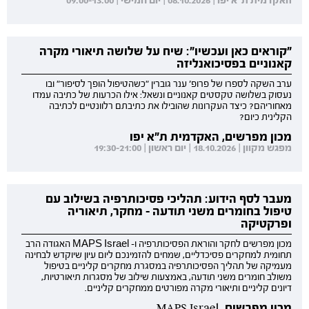
האקדמית ת"א יפו | 08.10.2026 | יום חמישי | 09:00-13:00
"קוראים כאן ועכשיו": שיח על שלושה תיאורי מקרה
קאנוניים בפסיכואנליזה
ערב השקה לספרו של פרופ' ענר גוברין "כשהטיפול הופך לסיפור" ובו
נעסוק בשלושה טקסטים קאנוניים ונשאל: אילו הכרעות של כתיבה עמדו
מאחוריהם? כיצד העקרונות שהובילו את כתיבתם רלוונטיים לכתיבה
הקלינית כיום?
מכון מפרשים, האקדמית ת"א יפו
מפגש מקוון | 18.10.2026 | יום ראשון | 19:30-21:00
מעבר לסף הידוע: תהליכי פסיכותרפיה בשילוב עם
טיפול בחומרים משני תודעה - מחקר, תיאוריה
ופרקטיקה
מכון מפרשים לחקר והוראת הפסיכותרפיה ו- MAPS Israel האגודה הרב
תחומית למחקרים פסיכדליים, שמחים להזמינכם ליום עיון שיוקדש לבחינה
מעמיקה של תהליך הפסיכותרפיה במסגרת מחקרים קליניים בטיפול
משולב חומרים משני תודעה, באמצעות שילוב של מסגרות תיאורטיות,
דיונים קליניים ותיאורי מקרה מפורטים ממחקרים קליניים.
מכון מפרשים, MAPS Israel