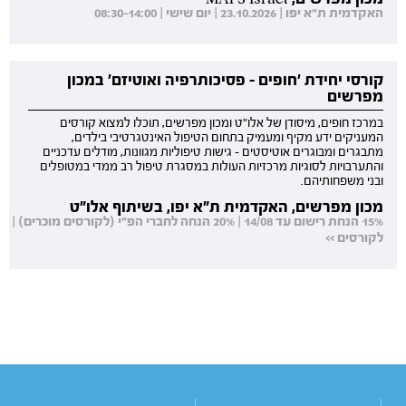
האקדמית ת"א יפו | 23.10.2026 | יום שישי | 08:30-14:00
קורסי יחידת 'חופים - פסיכותרפיה ואוטיזם' במכון
מפרשים
במרכז חופים, מיסודן של אלו"ט ומכון מפרשים, תוכלו למצוא קורסים
המעניקים ידע מקיף ומעמיק בתחום הטיפול האינטגרטיבי בילדים,
מתבגרים ומבוגרים אוטיסטים - גישות טיפוליות מגוונות, מודלים עדכניים
והתערבויות לסוגיות מרכזיות העולות במסגרת טיפול רב ממדי במטופלים
ובני משפחותיהם.
מכון מפרשים, האקדמית ת"א יפו, בשיתוף אלו"ט
15% הנחת רישום עד 14/08 | 20% הנחה לחברי הפ"י (לקורסים מוכרים) |
לקורסים >>