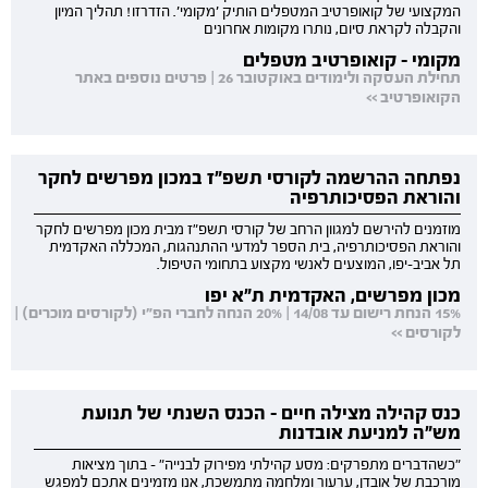
המקצועי של קואופרטיב המטפלים הותיק 'מקומי'. הזדרזו! תהליך המיון
והקבלה לקראת סיום, נותרו מקומות אחרונים
מקומי - קואופרטיב מטפלים
תחילת העסקה ולימודים באוקטובר 26 | פרטים נוספים באתר
הקואופרטיב >>
נפתחה ההרשמה לקורסי תשפ"ז במכון מפרשים לחקר
והוראת הפסיכותרפיה
מוזמנים להירשם למגוון הרחב של קורסי תשפ"ז מבית מכון מפרשים לחקר
והוראת הפסיכותרפיה, בית הספר למדעי ההתנהגות, המכללה האקדמית
תל אביב-יפו, המוצעים לאנשי מקצוע בתחומי הטיפול.
מכון מפרשים, האקדמית ת"א יפו
15% הנחת רישום עד 14/08 | 20% הנחה לחברי הפ"י (לקורסים מוכרים) |
לקורסים >>
כנס קהילה מצילה חיים - הכנס השנתי של תנועת
מש"ה למניעת אובדנות
"כשהדברים מתפרקים: מסע קהילתי מפירוק לבנייה" - בתוך מציאות
מורכבת של אובדן, ערעור ומלחמה מתמשכת, אנו מזמינים אתכם למפגש