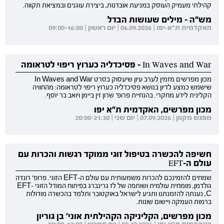
קהילתי מעמיק העוסק במניעת אובדנות, ביצירת עוגנים ובמציאת תקווה.
מש"ה - מילים שעושות הבדל
האקדמית ת"א-יפו | 06.09.2026 | יום ראשון | 09:00-16:00
In Waves and War - פסיכדליה כערוץ ריפוי לטראומה
מכון מפרשים מזמין לערב עיון שיעסוק בסרט In Waves and War
שישמש כמצע לדיון בנושא פסיכדליה כערוץ ריפוי לטראומה: מהחוויה
הקלינית לידע מחקרי. בהנחיית פרופ' שרון זין ביימן ויואב בר יוסף.
מכון מפרשים, האקדמית ת"א יפו
מפגש מקוון | 07.09.2026 | יום שני | 20:00-21:30
חשיפה להכשרה בטיפול זוגי ממוקד רגשות והכרות עם
עולם ה-EFT
שמחים להזמינכם להכרות משמעותית עם עולם ה-EFT הזוגי. פרופ' רונדה
גולדמן, מומחית עולמית ושותפה של לז גרינברג בפיתוח המודל הזוגי EFT-
C, נענתה להזמנתנו ותגיע לישראל באוקטובר ותלמד בהכשרה מודולות
ברמות העמקה ויישום שונות.
מכון מפרשים, הקליניקה הקהילתית אוני' בן גוריון