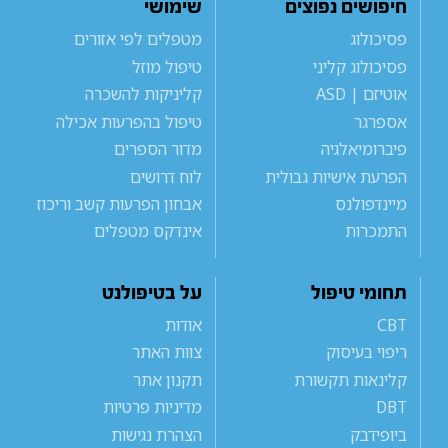
חיפושים נפוצים
שימושי
פסיכולוג
מטפלים לפי אזורים
פסיכולוג קליני
טיפול מוזל
אוטיזם | ASD
קליניקות להשכרה
אספרגר
טיפול בהפרעות אכילה
פיברומיאלגיה
מדור הספרים
הפרעת אישיות גבולית
לוח דרושים
מיינדפולנס
אבחון הפרעות קשב וריכוז
התמכרות
אינדקס מטפלים
תחומי טיפול
על בטיפולנט
CBT
אודות
ריפוי בעיסוק
צוות האתר
קלינאות תקשורת
תקנון אתר
DBT
מדיניות פרטיות
ביופידבק
הצהרת נגישות