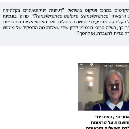
ם במרכז ויניקוט בישראל, "רעיונות ויניקוטאיניים בקליניקה
"Transference before transference"
. פרופ' בונמיניו
 הקליניקה מפריעים לפגישה הטיפולית, ואת האסוציאציות החופשיות
 כך, העלה פרופ' בונמיניו לדיון שתי שאלות: מה התפקיד של מימוש
חריתי / באחריתי
חשבות על טראומת
לדת האשליה וטראומה