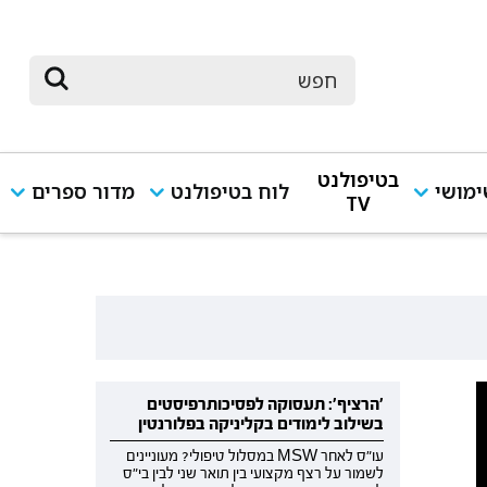
בטיפולנט
מושי
לוח בטיפולנט
מדור ספרים
TV
'הרציף': תעסוקה לפסיכותרפיסטים
בשילוב לימודים בקליניקה בפלורנטין
עו"ס לאחר MSW במסלול טיפולי? מעוניינים
לשמור על רצף מקצועי בין תואר שני לבין בי"ס