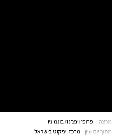
מרצה:
פרופ' וינצ'נזו בונמיניו
מתוך יום עיון:
מרכז ויניקוט בישראל