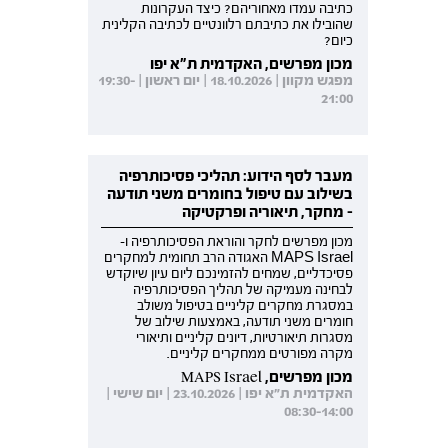
כתיבה עמדו מאחוריהם? כיצד העקרונות
שהובילו את כתיבתם רלוונטיים לכתיבה הקלינית
כיום?
מכון מפרשים, האקדמית ת"א יפו
מפגש מקוון | 18.10.2026 | יום ראשון | 19:30-
21:00
מעבר לסף הידוע: תהליכי פסיכותרפיה
בשילוב עם טיפול בחומרים משני תודעה
- מחקר, תיאוריה ופרקטיקה
מכון מפרשים לחקר והוראת הפסיכותרפיה ו-
MAPS Israel האגודה הרב תחומית למחקרים
פסיכדליים, שמחים להזמינכם ליום עיון שיוקדש
לבחינה מעמיקה של תהליך הפסיכותרפיה
במסגרת מחקרים קליניים בטיפול משולב
חומרים משני תודעה, באמצעות שילוב של
מסגרות תיאורטיות, דיונים קליניים ותיאורי
מקרה מפורטים ממחקרים קליניים.
מכון מפרשים, MAPS Israel
האקדמית ת"א יפו | 23.10.2026 | יום שישי |
08:30-14:00