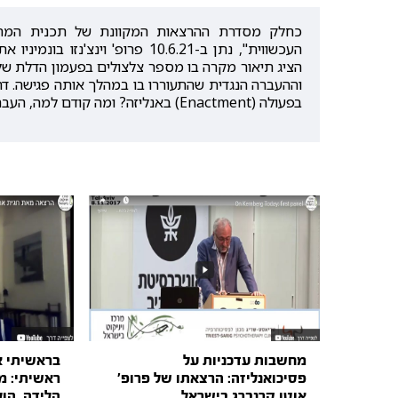
כחלק מסדרת ההרצאות המקוונת של תכנית המתקדמי
העכשווית", נתן ב-10.6.21 פרופ' וינצ'נזו בונמיניו את הרצאתו
הציג תיאור מקרה בו מספר צלצולים בפעמון הדלת של
וההעברה הנגדית שהתעוררו בו במהלך אותה פגישה. דרך
בפעולה (Enactment) באנליזה? ומה קודם למה, העברה נגדית להעברה, או להפך?
מחשבות עדכניות על
בראשיתי א
פסיכואנליזה: הרצאתו של פרופ'
ראשיתי: מ
אוטו קרנברג בישראל
הלידה, הו