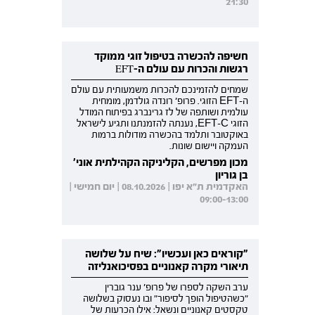
21:30
חשיפה להכשרה בטיפול זוגי ממוקד
רגשות והכרות עם עולם ה-EFT
שמחים להזמינכם להכרות משמעותית עם עולם
ה-EFT הזוגי. פרופ' רונדה גולדמן, מומחית
עולמית ושותפה של לז גרינברג בפיתוח המודל
הזוגי EFT-C, נענתה להזמנתנו ותגיע לישראל
באוקטובר ותלמד בהכשרה מודולות ברמות
העמקה ויישום שונות.
מכון מפרשים, הקליניקה הקהילתית אוני'
בן גוריון
האקדמית ת"א יפו | 08.10.2026 | יום חמישי |
09:00-13:00
"קוראים כאן ועכשיו": שיח על שלושה
תיאורי מקרה קאנוניים בפסיכואנליזה
ערב השקה לספרו של פרופ' ענר גוברין
"כשהטיפול הופך לסיפור" ובו נעסוק בשלושה
טקסטים קאנוניים ונשאל: אילו הכרעות של