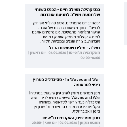
כנס קהילה מצילה חיים - הכנס השנתי
של תנועת מש"ה למניעת אובדנות
"כשהדברים מתפרקים: מסע קהילתי מפירוק
לבנייה" - בתוך מציאות מורכבת של אובדן,
ערעור ומלחמה מתמשכת, אנו מזמינים אתכם
למפגש קהילתי מעמיק העוסק במניעת
אובדנות, ביצירת עוגנים ובמציאת תקווה.
מש"ה - מילים שעושות הבדל
האקדמית ת"א-יפו | 06.09.2026 | יום ראשון |
09:00-16:00
In Waves and War - פסיכדליה כערוץ
ריפוי לטראומה
מכון מפרשים מזמין לערב עיון שיעסוק בסרט In
Waves and War שישמש כמצע לדיון בנושא
פסיכדליה כערוץ ריפוי לטראומה: מהחוויה
הקלינית לידע מחקרי. בהנחיית פרופ' שרון זין
ביימן ויואב בר יוסף.
מכון מפרשים, האקדמית ת"א יפו
מפגש מקוון | 07.09.2026 | יום שני | 20:00-