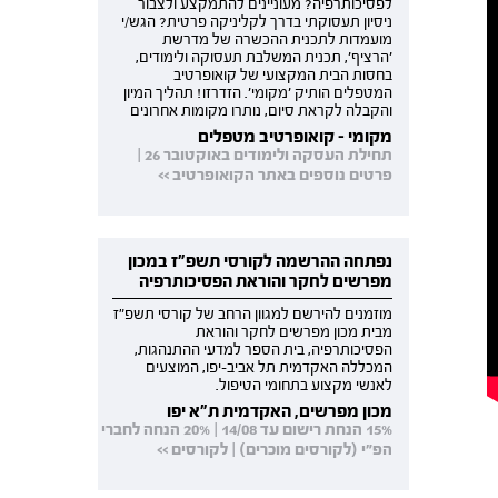
לפסיכותרפיה? מעוניינים להתמקצע ולצבור
ניסיון תעסוקתי בדרך לקליניקה פרטית? הגש/י
מועמדות לתכנית ההכשרה של מדרשת
'הרציף', תכנית המשלבת תעסוקה ולימודים,
בחסות הבית המקצועי של קואופרטיב
המטפלים הותיק 'מקומי'. הזדרזו! תהליך המיון
והקבלה לקראת סיום, נותרו מקומות אחרונים
מקומי - קואופרטיב מטפלים
תחילת העסקה ולימודים באוקטובר 26 |
פרטים נוספים באתר הקואופרטיב >>
נפתחה ההרשמה לקורסי תשפ"ז במכון
מפרשים לחקר והוראת הפסיכותרפיה
מוזמנים להירשם למגוון הרחב של קורסי תשפ"ז
מבית מכון מפרשים לחקר והוראת
הפסיכותרפיה, בית הספר למדעי ההתנהגות,
המכללה האקדמית תל אביב-יפו, המוצעים
לאנשי מקצוע בתחומי הטיפול.
מכון מפרשים, האקדמית ת"א יפו
15% הנחת רישום עד 14/08 | 20% הנחה לחברי
הפ"י (לקורסים מוכרים) | לקורסים >>