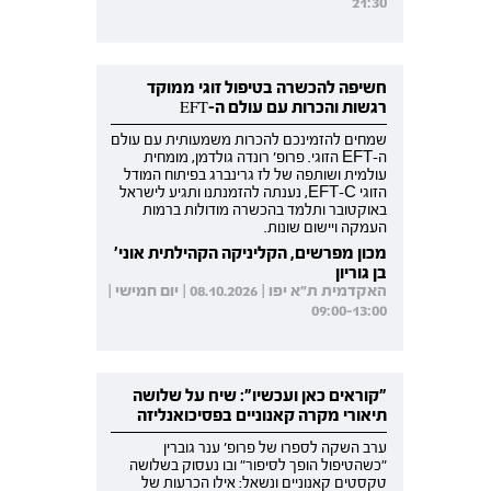
21:30
חשיפה להכשרה בטיפול זוגי ממוקד
רגשות והכרות עם עולם ה-EFT
שמחים להזמינכם להכרות משמעותית עם עולם
ה-EFT הזוגי. פרופ' רונדה גולדמן, מומחית
עולמית ושותפה של לז גרינברג בפיתוח המודל
הזוגי EFT-C, נענתה להזמנתנו ותגיע לישראל
באוקטובר ותלמד בהכשרה מודולות ברמות
העמקה ויישום שונות.
מכון מפרשים, הקליניקה הקהילתית אוני'
בן גוריון
האקדמית ת"א יפו | 08.10.2026 | יום חמישי |
09:00-13:00
"קוראים כאן ועכשיו": שיח על שלושה
תיאורי מקרה קאנוניים בפסיכואנליזה
ערב השקה לספרו של פרופ' ענר גוברין
"כשהטיפול הופך לסיפור" ובו נעסוק בשלושה
טקסטים קאנוניים ונשאל: אילו הכרעות של