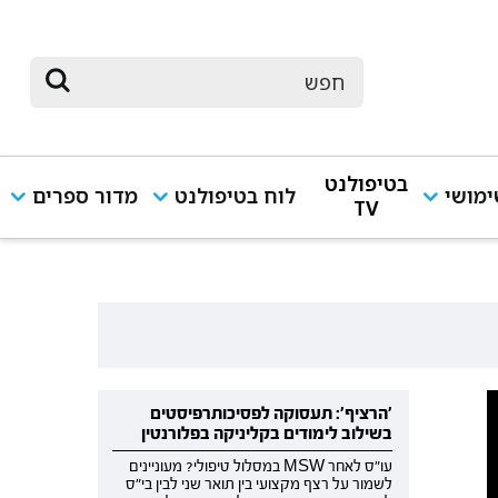
בטיפולנט
מושי
לוח בטיפולנט
מדור ספרים
TV
'הרציף': תעסוקה לפסיכותרפיסטים
בשילוב לימודים בקליניקה בפלורנטין
עו"ס לאחר MSW במסלול טיפולי? מעוניינים
לשמור על רצף מקצועי בין תואר שני לבין בי"ס