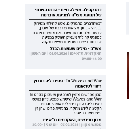
כנס קהילה מצילה חיים - הכנס השנתי
של תנועת מש"ה למניעת אובדנות
"כשהדברים מתפרקים: מסע קהילתי מפירוק
לבנייה" - בתוך מציאות מורכבת של אובדן,
ערעור ומלחמה מתמשכת, אנו מזמינים אתכם
למפגש קהילתי מעמיק העוסק במניעת
אובדנות, ביצירת עוגנים ובמציאת תקווה.
מש"ה - מילים שעושות הבדל
האקדמית ת"א-יפו | 06.09.2026 | יום ראשון |
09:00-16:00
In Waves and War - פסיכדליה כערוץ
ריפוי לטראומה
מכון מפרשים מזמין לערב עיון שיעסוק בסרט In
Waves and War שישמש כמצע לדיון בנושא
פסיכדליה כערוץ ריפוי לטראומה: מהחוויה
הקלינית לידע מחקרי. בהנחיית פרופ' שרון זין
ביימן ויואב בר יוסף.
מכון מפרשים, האקדמית ת"א יפו
מפגש מקוון | 07.09.2026 | יום שני | 20:00-