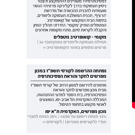
לפסיכותרפיה? מעוניינים להתמקצע ולצבור
ניסיון תעסוקתי בדרך לקליניקה פרטית? הגש/י
מועמדות לתכנית ההכשרה של מדרשת
'הרציף', תכנית המשלבת תעסוקה ולימודים,
בחסות הבית המקצועי של קואופרטיב
המטפלים הותיק 'מקומי'. הזדרזו! תהליך המיון
והקבלה לקראת סיום, נותרו מקומות אחרונים
מקומי - קואופרטיב מטפלים
תחילת העסקה ולימודים באוקטובר 26 |
פרטים נוספים באתר הקואופרטיב >>
נפתחה ההרשמה לקורסי תשפ"ז במכון
מפרשים לחקר והוראת הפסיכותרפיה
מוזמנים להירשם למגוון הרחב של קורסי תשפ"ז
מבית מכון מפרשים לחקר והוראת
הפסיכותרפיה, בית הספר למדעי ההתנהגות,
המכללה האקדמית תל אביב-יפו, המוצעים
לאנשי מקצוע בתחומי הטיפול.
מכון מפרשים, האקדמית ת"א יפו
15% הנחת רישום עד 14/08 | 20% הנחה לחברי
הפ"י (לקורסים מוכרים) | לקורסים >>