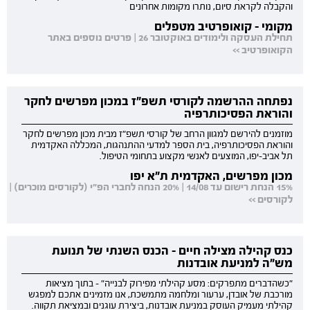
והקבלה לקראת סיום, נותרו מקומות אחרונים
מקומי - קואופרטיב מטפלים
תחילת העסקה ולימודים באוקטובר 26 | פרטים נוספים באתר
הקואופרטיב >>
נפתחה ההרשמה לקורסי תשפ"ז במכון מפרשים לחקר
והוראת הפסיכותרפיה
מוזמנים להירשם למגוון הרחב של קורסי תשפ"ז מבית מכון מפרשים לחקר
והוראת הפסיכותרפיה, בית הספר למדעי ההתנהגות, המכללה האקדמית
תל אביב-יפו, המוצעים לאנשי מקצוע בתחומי הטיפול.
מכון מפרשים, האקדמית ת"א יפו
15% הנחת רישום עד 14/08 | 20% הנחה לחברי הפ"י (לקורסים מוכרים) |
לקורסים >>
כנס קהילה מצילה חיים - הכנס השנתי של תנועת
מש"ה למניעת אובדנות
"כשהדברים מתפרקים: מסע קהילתי מפירוק לבנייה" - בתוך מציאות
מורכבת של אובדן, ערעור ומלחמה מתמשכת, אנו מזמינים אתכם למפגש
קהילתי מעמיק העוסק במניעת אובדנות, ביצירת עוגנים ובמציאת תקווה.