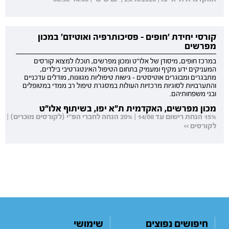
קורסי יחידת 'חופים - פסיכותרפיה ואוטיזם' במכון
מפרשים
במרכז חופים, מיסודן של אלו"ט ומכון מפרשים, תוכלו למצוא קורסים
המעניקים ידע מקיף ומעמיק בתחום הטיפול האינטגרטיבי בילדים,
מתבגרים ומבוגרים אוטיסטים - גישות טיפוליות מגוונות, מודלים עדכניים
והתערבויות לסוגיות מרכזיות העולות במסגרת טיפול רב ממדי במטופלים
ובני משפחותיהם.
מכון מפרשים, האקדמית ת"א יפו, בשיתוף אלו"ט
15% הנחת רישום עד 14/08 | 20% הנחה לחברי הפ"י (לקורסים מוכרים) |
לקורסים >>
חיפושים נפוצים
שימושי