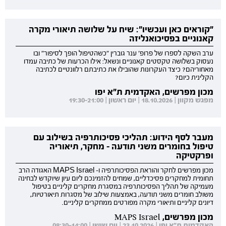
"קוראים כאן ועכשיו": שיח על שלושה תיאורי מקרה
קאנוניים בפסיכואנליזה
ערב השקה לספרו של פרופ' ענר גוברין "כשהטיפול הופך לסיפור" ובו
נעסוק בשלושה טקסטים קאנוניים ונשאל: אילו הכרעות של כתיבה עמדו
מאחוריהם? כיצד העקרונות שהובילו את כתיבתם רלוונטיים לכתיבה
הקלינית כיום?
מכון מפרשים, האקדמית ת"א יפו
מפגש מקוון | 18.10.2026 | יום ראשון | 19:30-21:00
מעבר לסף הידוע: תהליכי פסיכותרפיה בשילוב עם
טיפול בחומרים משני תודעה - מחקר, תיאוריה
ופרקטיקה
מכון מפרשים לחקר והוראת הפסיכותרפיה ו- MAPS Israel האגודה הרב
תחומית למחקרים פסיכדליים, שמחים להזמינכם ליום עיון שיוקדש לבחינה
מעמיקה של תהליך הפסיכותרפיה במסגרת מחקרים קליניים בטיפול
משולב חומרים משני תודעה, באמצעות שילוב של מסגרות תיאורטיות,
דיונים קליניים ותיאורי מקרה מפורטים ממחקרים קליניים.
מכון מפרשים, MAPS Israel
האקדמית ת"א יפו | 23.10.2026 | יום שישי | 08:30-14:00