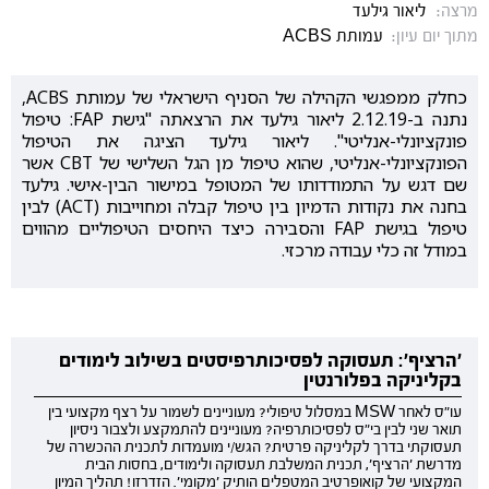
מרצה:
ליאור גילעד
מתוך יום עיון:
עמותת ACBS
כחלק ממפגשי הקהילה של הסניף הישראלי של עמותת ACBS,
נתנה ב-2.12.19 ליאור גילעד את הרצאתה "גישת FAP: טיפול
פונקציונלי-אנליטי". ליאור גילעד הציגה את הטיפול
הפונקציונלי-אנליטי, שהוא טיפול מן הגל השלישי של CBT אשר
שם דגש על התמודדותו של המטופל במישור הבין-אישי. גילעד
בחנה את נקודות הדמיון בין טיפול קבלה ומחוייבות (ACT) לבין
טיפול בגישת FAP והסבירה כיצד היחסים הטיפוליים מהווים
במודל זה כלי עבודה מרכזי.
'הרציף': תעסוקה לפסיכותרפיסטים בשילוב לימודים
בקליניקה בפלורנטין
עו"ס לאחר MSW במסלול טיפולי? מעוניינים לשמור על רצף מקצועי בין
תואר שני לבין בי"ס לפסיכותרפיה? מעוניינים להתמקצע ולצבור ניסיון
תעסוקתי בדרך לקליניקה פרטית? הגש/י מועמדות לתכנית ההכשרה של
מדרשת 'הרציף', תכנית המשלבת תעסוקה ולימודים, בחסות הבית
המקצועי של קואופרטיב המטפלים הותיק 'מקומי'. הזדרזו! תהליך המיון