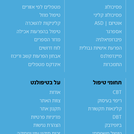
פסיכולוג
מטפלים לפי אזורים
פסיכולוג קליני
טיפול מוזל
אוטיזם | ASD
קליניקות להשכרה
אספרגר
טיפול בהפרעות אכילה
פיברומיאלגיה
מדור הספרים
הפרעת אישיות גבולית
לוח דרושים
מיינדפולנס
אבחון הפרעות קשב וריכוז
התמכרות
אינדקס מטפלים
תחומי טיפול
על בטיפולנט
CBT
אודות
ריפוי בעיסוק
צוות האתר
קלינאות תקשורת
תקנון אתר
DBT
מדיניות פרטיות
ביופידבק
הצהרת נגישות
טיפול משפחתי
זכות תיקון עיון ומחיקה