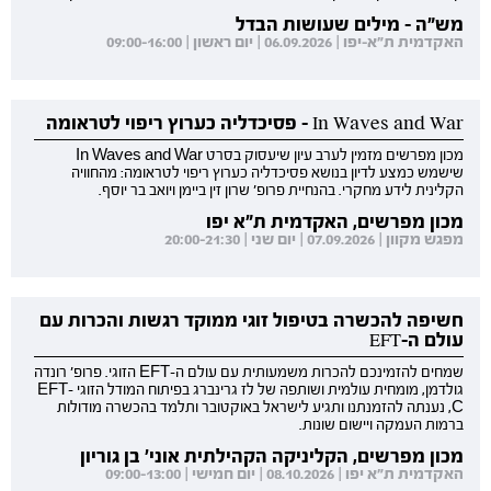
מש"ה - מילים שעושות הבדל
האקדמית ת"א-יפו | 06.09.2026 | יום ראשון | 09:00-16:00
In Waves and War - פסיכדליה כערוץ ריפוי לטראומה
מכון מפרשים מזמין לערב עיון שיעסוק בסרט In Waves and War
שישמש כמצע לדיון בנושא פסיכדליה כערוץ ריפוי לטראומה: מהחוויה
הקלינית לידע מחקרי. בהנחיית פרופ' שרון זין ביימן ויואב בר יוסף.
מכון מפרשים, האקדמית ת"א יפו
מפגש מקוון | 07.09.2026 | יום שני | 20:00-21:30
חשיפה להכשרה בטיפול זוגי ממוקד רגשות והכרות עם
עולם ה-EFT
שמחים להזמינכם להכרות משמעותית עם עולם ה-EFT הזוגי. פרופ' רונדה
גולדמן, מומחית עולמית ושותפה של לז גרינברג בפיתוח המודל הזוגי EFT-
C, נענתה להזמנתנו ותגיע לישראל באוקטובר ותלמד בהכשרה מודולות
ברמות העמקה ויישום שונות.
מכון מפרשים, הקליניקה הקהילתית אוני' בן גוריון
האקדמית ת"א יפו | 08.10.2026 | יום חמישי | 09:00-13:00