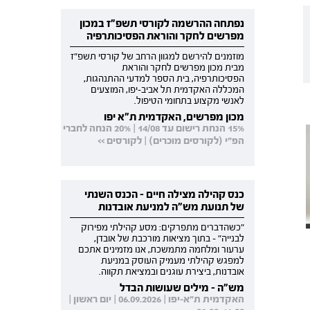
נפתחה ההרשמה לקורסי תשפ"ז במכון
מפרשים לחקר והוראת הפסיכותרפיה
מוזמנים להירשם למגוון הרחב של קורסי תשפ"ז
מבית מכון מפרשים לחקר והוראת
הפסיכותרפיה, בית הספר למדעי ההתנהגות,
המכללה האקדמית תל אביב-יפו, המוצעים
לאנשי מקצוע בתחומי הטיפול.
מכון מפרשים, האקדמית ת"א יפו
15% הנחת רישום עד 14/08 | 20% הנחה לחברי
הפ"י (לקורסים מוכרים) | לקורסים >>
כנס קהילה מצילה חיים - הכנס השנתי
של תנועת מש"ה למניעת אובדנות
"כשהדברים מתפרקים: מסע קהילתי מפירוק
לבנייה" - בתוך מציאות מורכבת של אובדן,
ערעור ומלחמה מתמשכת, אנו מזמינים אתכם
למפגש קהילתי מעמיק העוסק במניעת
אובדנות, ביצירת עוגנים ובמציאת תקווה.
מש"ה - מילים שעושות הבדל
האקדמית ת"א-יפו | 06.09.2026 | יום ראשון |