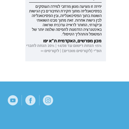
יחיזה זו מציעה מגוון מרחבי למידה העוסקים
בפסיכואנליזה מתוך חקירת החיבורים בין הגישות
השונות בתוך הפסיכואנליזה, ובין הפסיכואנליזה
לבין גישות אחרות. זאת מתוך מבט השוואתי
וביקורתי, החותר לראייה עדכנית שרואה
באינטגרציה הזדמנות לתפיסה שלמה יותר של
המטופל והתהליך הטיפולי.
מכון מפרשים, האקדמית ת"א יפו
15% הנחת רישום עד 14/08 | 20% הנחה לחברי
הפ"י (לקורסים מוכרים) | לקורסים >>