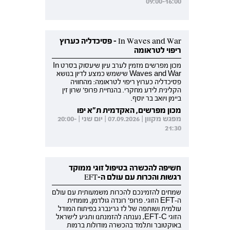
09:00-16:00
In Waves and War - פסיכדליה כערוץ
ריפוי לטראומה
מכון מפרשים מזמין לערב עיון שיעסוק בסרט In
Waves and War שישמש כמצע לדיון בנושא
פסיכדליה כערוץ ריפוי לטראומה: מהחוויה
הקלינית לידע מחקרי. בהנחיית פרופ' שרון זין
ביימן ויואב בר יוסף.
מכון מפרשים, האקדמית ת"א יפו
מפגש מקוון | 07.09.2026 | יום שני | 20:00-
21:30
חשיפה להכשרה בטיפול זוגי ממוקד
רגשות והכרות עם עולם ה-EFT
שמחים להזמינכם להכרות משמעותית עם עולם
ה-EFT הזוגי. פרופ' רונדה גולדמן, מומחית
עולמית ושותפה של לז גרינברג בפיתוח המודל
הזוגי EFT-C, נענתה להזמנתנו ותגיע לישראל
באוקטובר ותלמד בהכשרה מודולות ברמות