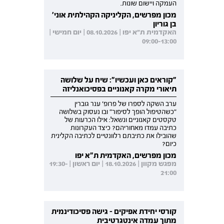
העמקה ויישום שונות.
מכון מפרשים, הקליניקה הקהילתית אוני'
בן גוריון
האקדמית ת"א יפו | 08.10.2026 | יום חמישי |
09:00-13:00
"קוראים כאן ועכשיו": שיח על שלושה
תיאורי מקרה קאנוניים בפסיכואנליזה
ערב השקה לספרו של פרופ' ענר גוברין
"כשהטיפול הופך לסיפור" ובו נעסוק בשלושה
טקסטים קאנוניים ונשאל: אילו הכרעות של
כתיבה עמדו מאחוריהם? כיצד העקרונות
שהובילו את כתיבתם רלוונטיים לכתיבה הקלינית
כיום?
מכון מפרשים, האקדמית ת"א יפו
מפגש מקוון | 18.10.2026 | יום ראשון | 19:30-
21:00
קורסי יחידת אפיקים - גישה פסיכודינמית
מתוך עמדה אינטגרטיבית