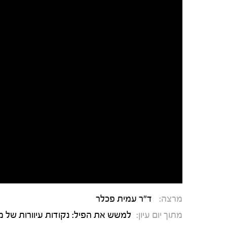
מרצה:
ד"ר עמית פכלר
מתוך יום עיון:
למשש את הפיל: נקודות עיוורות של 