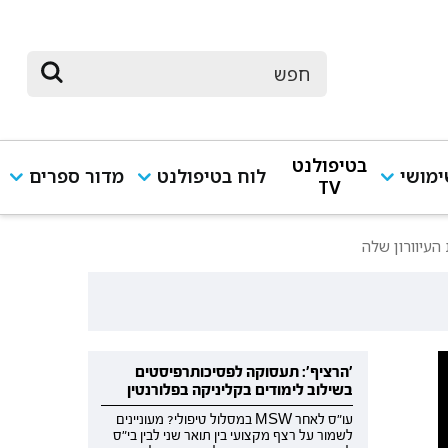
בטיפולנט
מושי
לוח בטיפולנט
מדור ספרים
TV
העיוורון שלה
'הרציף': תעסוקה לפסיכותרפיסטים
בשילוב לימודים בקליניקה בפלורנטין
עו"ס לאחר MSW במסלול טיפולי? מעוניינים
לשמור על רצף מקצועי בין תואר שני לבין בי"ס