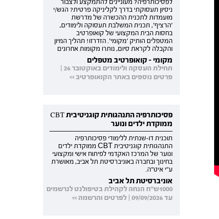
לפסיכותרפיה? מעוניינים להתמקצע ולצבור
ניסיון תעסוקתי בדרך לקליניקה פרטית? הגש/י
מועמדות לתכנית ההכשרה של מדרשת
'הרציף', תכנית המשלבת תעסוקה ולימודים,
בחסות הבית המקצועי של קואופרטיב
המטפלים הותיק 'מקומי'. הזדרזו! תהליך המיון
והקבלה לקראת סיום, נותרו מקומות אחרונים
מקומי - קואופרטיב מטפלים
תחילת העסקה ולימודים באוקטובר 26 |
פרטים נוספים באתר הקואופרטיב >>
פסיכותרפיה התנהגותית קוגניטיבית CBT
ממוקדת ילדים ונוער
תוכנית דו-שנתית ללימודי פסיכותרפיה
התנהגותית קוגניטיבית CBT ממוקדת ילדים
ונוער של המרכז האקדמי לפיתוח אישי ומקצועי
בחינוך ובחברה באוניברסיטת תל אביב, מאושרת
ע"י איט"ה.
אוניברסיטת תל אביב
1000ש"ח הנחה לקהילת בטיפולנט לנרשמים
עד 09/09/2026 | לפרטים והרשמה >>