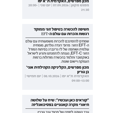
מכון מפרשים, האקדמית ת"א יפו
מפגש מקוון | 07.09.2026 | יום שני | 20:00-
21:30
חשיפה להכשרה בטיפול זוגי ממוקד
רגשות והכרות עם עולם ה-EFT
שמחים להזמינכם להכרות משמעותית עם עולם
ה-EFT הזוגי. פרופ' רונדה גולדמן, מומחית
עולמית ושותפה של לז גרינברג בפיתוח המודל
הזוגי EFT-C, נענתה להזמנתנו ותגיע לישראל
באוקטובר ותלמד בהכשרה מודולות ברמות
העמקה ויישום שונות.
מכון מפרשים, הקליניקה הקהילתית אוני'
בן גוריון
האקדמית ת"א יפו | 08.10.2026 | יום חמישי |
09:00-13:00
"קוראים כאן ועכשיו": שיח על שלושה
תיאורי מקרה קאנוניים בפסיכואנליזה
ערב השקה לספרו של פרופ' ענר גוברין