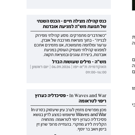
כנס קהילה מצילה חיים - הכנס השנתי
של תנועת מש"ה למניעת אובדנות
"כשהדברים מתפרקים: מסע קהילתי מפירוק
ת
לבנייה" - בתוך מציאות מורכבת של אובדן,
ה
ערעור ומלחמה מתמשכת, אנו מזמינים אתכם
למפגש קהילתי מעמיק העוסק במניעת
אובדנות, ביצירת עוגנים ובמציאת תקווה.
ם
מש"ה - מילים שעושות הבדל
ה
האקדמית ת"א-יפו | 06.09.2026 | יום ראשון |
ם
09:00-16:00
ו
In Waves and War - פסיכדליה כערוץ
ריפוי לטראומה
י
מכון מפרשים מזמין לערב עיון שיעסוק בסרט In
Waves and War שישמש כמצע לדיון בנושא
פסיכדליה כערוץ ריפוי לטראומה: מהחוויה
הקלינית לידע מחקרי. בהנחיית פרופ' שרון זין
ביימן ויואב בר יוסף.