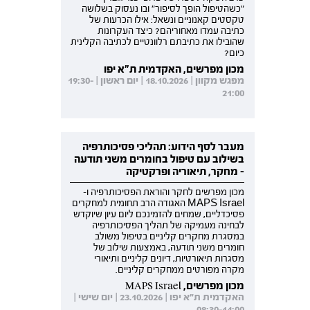
"כשהטיפול הופך לסיפור" ובו נעסוק בשלושה
טקסטים קאנוניים ונשאל: אילו הכרעות של
כתיבה עמדו מאחוריהם? כיצד העקרונות
שהובילו את כתיבתם רלוונטיים לכתיבה הקלינית
כיום?
מכון מפרשים, האקדמית ת"א יפו
מפגש מקוון | 18.10.2026 | יום ראשון | 19:30-
21:00
מעבר לסף הידוע: תהליכי פסיכותרפיה
בשילוב עם טיפול בחומרים משני תודעה
- מחקר, תיאוריה ופרקטיקה
מכון מפרשים לחקר והוראת הפסיכותרפיה ו-
MAPS Israel האגודה הרב תחומית למחקרים
פסיכדליים, שמחים להזמינכם ליום עיון שיוקדש
לבחינה מעמיקה של תהליך הפסיכותרפיה
במסגרת מחקרים קליניים בטיפול משולב
חומרים משני תודעה, באמצעות שילוב של
מסגרות תיאורטיות, דיונים קליניים ותיאורי
מקרה מפורטים ממחקרים קליניים.
מכון מפרשים, MAPS Israel
האקדמית ת"א יפו | 23.10.2026 | יום שישי |
08:30-14:00