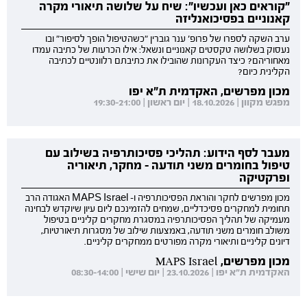
"קוראים כאן ועכשיו": שיח על שלושה תיאורי מקרה
קאנוניים בפסיכואנליזה
ערב השקה לספרו של פרופ' ענר גוברין "כשהטיפול הופך לסיפור" ובו
נעסוק בשלושה טקסטים קאנוניים ונשאל: אילו הכרעות של כתיבה עמדו
מאחוריהם? כיצד העקרונות שהובילו את כתיבתם רלוונטיים לכתיבה
הקלינית כיום?
מכון מפרשים, האקדמית ת"א יפו
מפגש מקוון | 18.10.2026 | יום ראשון | 19:30-21:00
מעבר לסף הידוע: תהליכי פסיכותרפיה בשילוב עם
טיפול בחומרים משני תודעה - מחקר, תיאוריה
ופרקטיקה
מכון מפרשים לחקר והוראת הפסיכותרפיה ו- MAPS Israel האגודה הרב
תחומית למחקרים פסיכדליים, שמחים להזמינכם ליום עיון שיוקדש לבחינה
מעמיקה של תהליך הפסיכותרפיה במסגרת מחקרים קליניים בטיפול
משולב חומרים משני תודעה, באמצעות שילוב של מסגרות תיאורטיות,
דיונים קליניים ותיאורי מקרה מפורטים ממחקרים קליניים.
מכון מפרשים, MAPS Israel
האקדמית ת"א יפו | 23.10.2026 | יום שישי | 08:30-14:00