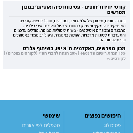
קורסי יחידת 'חופים - פסיכותרפיה ואוטיזם' במכון
מפרשים
במרכז חופים, מיסודן של אלו"ט ומכון מפרשים, תוכלו למצוא קורסים
המעניקים ידע מקיף ומעמיק בתחום הטיפול האינטגרטיבי בילדים,
מתבגרים ומבוגרים אוטיסטים - גישות טיפוליות מגוונות, מודלים עדכניים
והתערבויות לסוגיות מרכזיות העולות במסגרת טיפול רב ממדי במטופלים
ובני משפחותיהם.
מכון מפרשים, האקדמית ת"א יפו, בשיתוף אלו"ט
15% הנחת רישום עד 14/08 | 20% הנחה לחברי הפ"י (לקורסים מוכרים) |
לקורסים >>
חיפושים נפוצים
שימושי
פסיכולוג
מטפלים לפי אזורים