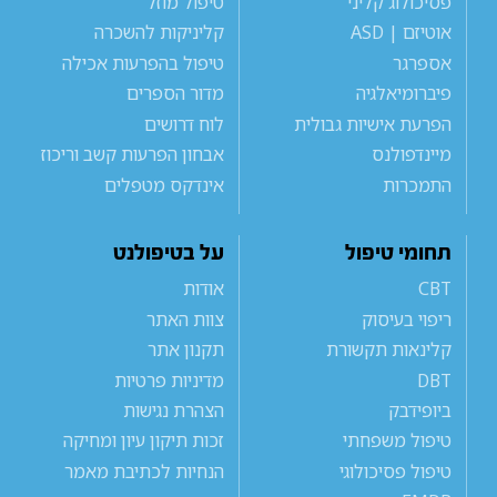
פסיכולוג קליני
טיפול מוזל
אוטיזם | ASD
קליניקות להשכרה
אספרגר
טיפול בהפרעות אכילה
פיברומיאלגיה
מדור הספרים
הפרעת אישיות גבולית
לוח דרושים
מיינדפולנס
אבחון הפרעות קשב וריכוז
התמכרות
אינדקס מטפלים
תחומי טיפול
על בטיפולנט
CBT
אודות
ריפוי בעיסוק
צוות האתר
קלינאות תקשורת
תקנון אתר
DBT
מדיניות פרטיות
ביופידבק
הצהרת נגישות
טיפול משפחתי
זכות תיקון עיון ומחיקה
טיפול פסיכולוגי
הנחיות לכתיבת מאמר