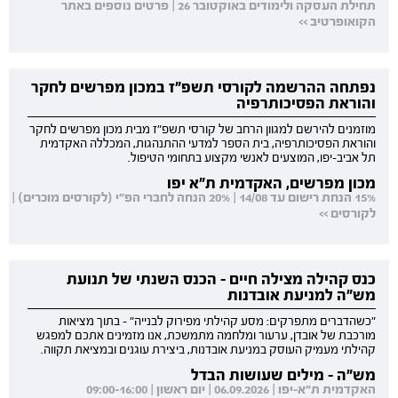
תחילת העסקה ולימודים באוקטובר 26 | פרטים נוספים באתר
הקואופרטיב >>
נפתחה ההרשמה לקורסי תשפ"ז במכון מפרשים לחקר
והוראת הפסיכותרפיה
מוזמנים להירשם למגוון הרחב של קורסי תשפ"ז מבית מכון מפרשים לחקר
והוראת הפסיכותרפיה, בית הספר למדעי ההתנהגות, המכללה האקדמית
תל אביב-יפו, המוצעים לאנשי מקצוע בתחומי הטיפול.
מכון מפרשים, האקדמית ת"א יפו
15% הנחת רישום עד 14/08 | 20% הנחה לחברי הפ"י (לקורסים מוכרים) |
לקורסים >>
כנס קהילה מצילה חיים - הכנס השנתי של תנועת
מש"ה למניעת אובדנות
"כשהדברים מתפרקים: מסע קהילתי מפירוק לבנייה" - בתוך מציאות
מורכבת של אובדן, ערעור ומלחמה מתמשכת, אנו מזמינים אתכם למפגש
קהילתי מעמיק העוסק במניעת אובדנות, ביצירת עוגנים ובמציאת תקווה.
מש"ה - מילים שעושות הבדל
האקדמית ת"א-יפו | 06.09.2026 | יום ראשון | 09:00-16:00