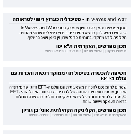
In Waves and War - פסיכדליה כערוץ ריפוי לטראומה
מכון מפרשים מזמין לערב עיון שיעסוק בסרט In Waves and War
שישמש כמצע לדיון בנושא פסיכדליה כערוץ ריפוי לטראומה: מהחוויה
הקלינית לידע מחקרי. בהנחיית פרופ' שרון זין ביימן ויואב בר יוסף.
מכון מפרשים, האקדמית ת"א יפו
מפגש מקוון | 07.09.2026 | יום שני | 20:00-21:30
חשיפה להכשרה בטיפול זוגי ממוקד רגשות והכרות עם
עולם ה-EFT
שמחים להזמינכם להכרות משמעותית עם עולם ה-EFT הזוגי. פרופ' רונדה
גולדמן, מומחית עולמית ושותפה של לז גרינברג בפיתוח המודל הזוגי EFT-
C, נענתה להזמנתנו ותגיע לישראל באוקטובר ותלמד בהכשרה מודולות
ברמות העמקה ויישום שונות.
מכון מפרשים, הקליניקה הקהילתית אוני' בן גוריון
האקדמית ת"א יפו | 08.10.2026 | יום חמישי | 09:00-13:00