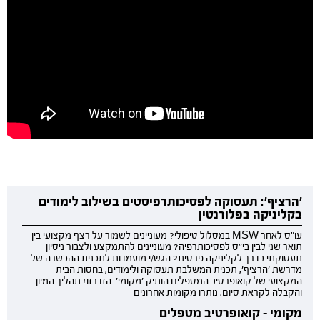
'הרציף': תעסוקה לפסיכותרפיסטים בשילוב לימודים
בקליניקה בפלורנטין
עו"ס לאחר MSW במסלול טיפולי? מעוניינים לשמור על רצף מקצועי בין
תואר שני לבין בי"ס לפסיכותרפיה? מעוניינים להתמקצע ולצבור ניסיון
תעסוקתי בדרך לקליניקה פרטית? הגש/י מועמדות לתכנית ההכשרה של
מדרשת 'הרציף', תכנית המשלבת תעסוקה ולימודים, בחסות הבית
המקצועי של קואופרטיב המטפלים הותיק 'מקומי'. הזדרזו! תהליך המיון
והקבלה לקראת סיום, נותרו מקומות אחרונים
מקומי - קואופרטיב מטפלים