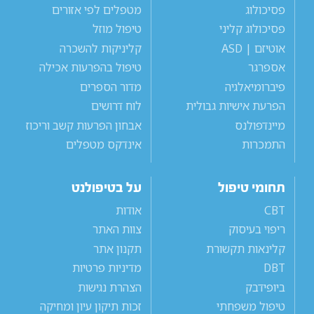
פסיכולוג
מטפלים לפי אזורים
פסיכולוג קליני
טיפול מוזל
אוטיזם | ASD
קליניקות להשכרה
אספרגר
טיפול בהפרעות אכילה
פיברומיאלגיה
מדור הספרים
הפרעת אישיות גבולית
לוח דרושים
מיינדפולנס
אבחון הפרעות קשב וריכוז
התמכרות
אינדקס מטפלים
תחומי טיפול
על בטיפולנט
CBT
אודות
ריפוי בעיסוק
צוות האתר
קלינאות תקשורת
תקנון אתר
DBT
מדיניות פרטיות
ביופידבק
הצהרת נגישות
טיפול משפחתי
זכות תיקון עיון ומחיקה