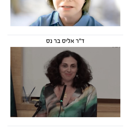
ד"ר אליס בר נס