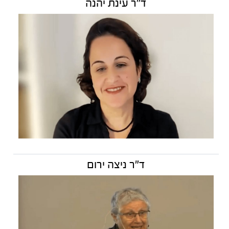
ד״ר עינת יהנה
ד"ר ניצה ירום