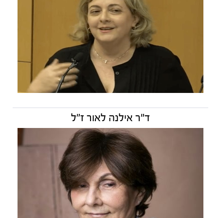
ד"ר אילנה לאור ז״ל