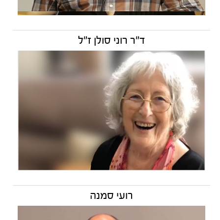
ד"ר רוני סולן ז"ל
רועי סמנה