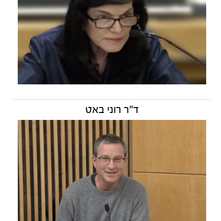
ד״ר רוני באט