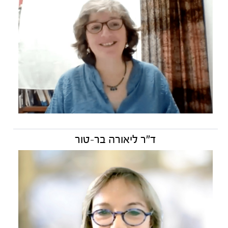
ד"ר ליאורה בר-טור