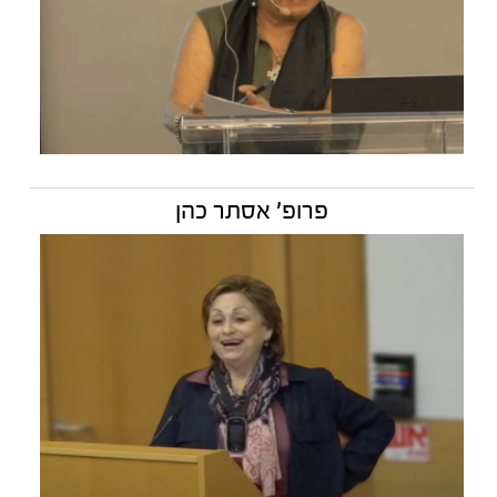
פרופ' אסתר כהן