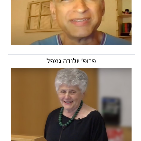
פרופ' יולנדה גמפל