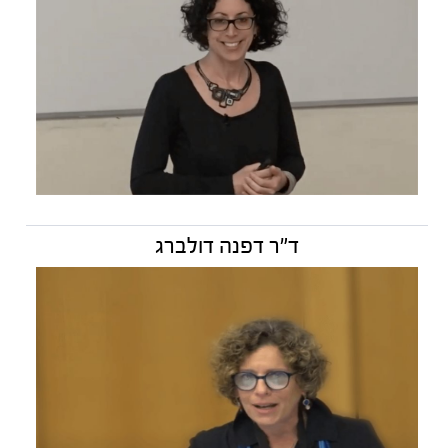
ד"ר דפנה דולברג