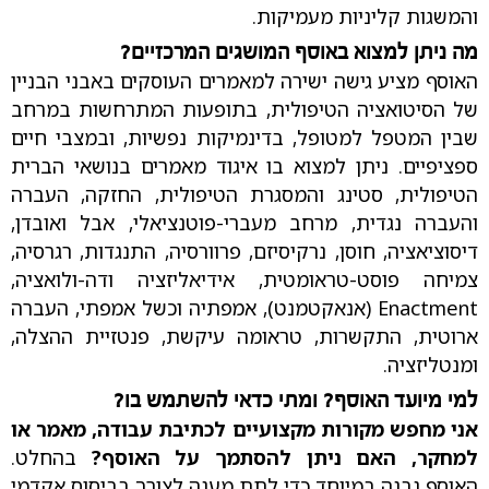
והמשגות קליניות מעמיקות.
מה ניתן למצוא באוסף המושגים המרכזיים?
האוסף מציע גישה ישירה למאמרים העוסקים באבני הבניין
של הסיטואציה הטיפולית, בתופעות המתרחשות במרחב
שבין המטפל למטופל, בדינמיקות נפשיות, ובמצבי חיים
ספציפיים. ניתן למצוא בו איגוד מאמרים בנושאי הברית
הטיפולית, סטינג והמסגרת הטיפולית, החזקה, העברה
והעברה נגדית, מרחב מעברי-פוטנציאלי, אבל ואובדן,
דיסוציאציה, חוסן, נרקיסיזם, פרוורסיה, התנגדות, רגרסיה,
צמיחה פוסט-טראומטית, אידיאליזציה ודה-ולואציה,
Enactment (אנאקטמנט), אמפתיה וכשל אמפתי, העברה
ארוטית, התקשרות, טראומה עיקשת, פנטזיית ההצלה,
ומנטליזציה.
למי מיועד האוסף? ומתי כדאי להשתמש בו?
אני מחפש מקורות מקצועיים לכתיבת עבודה, מאמר או
למחקר, האם ניתן להסתמך על האוסף?
בהחלט.
האוסף נבנה במיוחד כדי לתת מענה לצורך בביסוס אקדמי