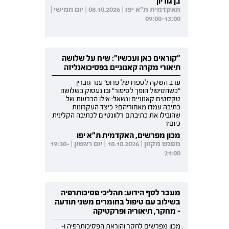
בן גוריון
האקדמית ת"א יפו | 08.10.2026 | יום חמישי |
09:00-13:00
"קוראים כאן ועכשיו": שיח על שלושה
תיאורי מקרה קאנוניים בפסיכואנליזה
ערב השקה לספרו של פרופ' ענר גוברין
"כשהטיפול הופך לסיפור" ובו נעסוק בשלושה
טקסטים קאנוניים ונשאל: אילו הכרעות של
כתיבה עמדו מאחוריהם? כיצד העקרונות
שהובילו את כתיבתם רלוונטיים לכתיבה הקלינית
כיום?
מכון מפרשים, האקדמית ת"א יפו
מפגש מקוון | 18.10.2026 | יום ראשון | 19:30-
21:00
מעבר לסף הידוע: תהליכי פסיכותרפיה
בשילוב עם טיפול בחומרים משני תודעה
- מחקר, תיאוריה ופרקטיקה
מכון מפרשים לחקר והוראת הפסיכותרפיה ו-