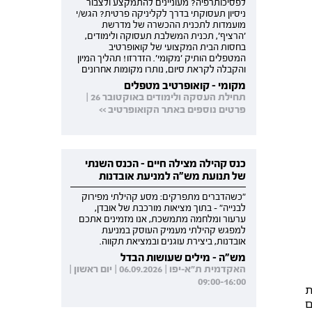
לפסיכותרפיה? מעוניינים להתמקצע ולצבור
ניסיון תעסוקתי בדרך לקליניקה פרטית? הגש/י
מועמדות לתכנית ההכשרה של מדרשת
'הרציף', תכנית המשלבת תעסוקה ולימודים,
בחסות הבית המקצועי של קואופרטיב
המטפלים הותיק 'מקומי'. הזדרזו! תהליך המיון
והקבלה לקראת סיום, נותרו מקומות אחרונים
מקומי - קואופרטיב מטפלים
תחילת העסקה ולימודים באוקטובר 26 |
פרטים נוספים באתר הקואופרטיב >>
כנס קהילה מצילה חיים - הכנס השנתי
של תנועת מש"ה למניעת אובדנות
"כשהדברים מתפרקים: מסע קהילתי מפירוק
לבנייה" - בתוך מציאות מורכבת של אובדן,
ערעור ומלחמה מתמשכת, אנו מזמינים אתכם
למפגש קהילתי מעמיק העוסק במניעת
אובדנות, ביצירת עוגנים ובמציאת תקווה.
מש"ה - מילים שעושות הבדל
האקדמית ת"א-יפו | 06.09.2026 | יום ראשון |
09:00-16:00
ת
ם