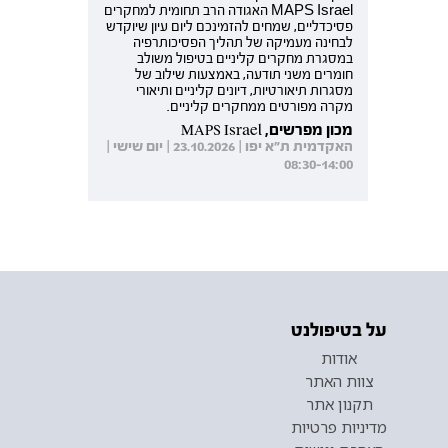
MAPS Israel האגודה הרב תחומית למחקרים
פסיכדליים, שמחים להזמינכם ליום עיון שיוקדש
לבחינה מעמיקה של תהליך הפסיכותרפיה
במסגרת מחקרים קליניים בטיפול משולב
חומרים משני תודעה, באמצעות שילוב של
מסגרות תיאורטיות, דיונים קליניים ותיאורי
מקרה מפורטים ממחקרים קליניים.
מכון מפרשים, MAPS Israel
האקדמית ת"א יפו | 23.10.2026 | יום שישי |
08:30-14:00
על בטיפולנט
אודות
צוות האתר
תקנון אתר
מדיניות פרטיות