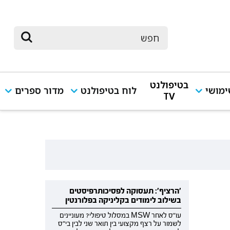
בטיפולנט
מושי
לוח בטיפולנט
מדור ספרים
TV
'הרציף': תעסוקה לפסיכותרפיסטים
בשילוב לימודים בקליניקה בפלורנטין
עו"ס לאחר MSW במסלול טיפולי? מעוניינים
לשמור על רצף מקצועי בין תואר שני לבין בי"ס