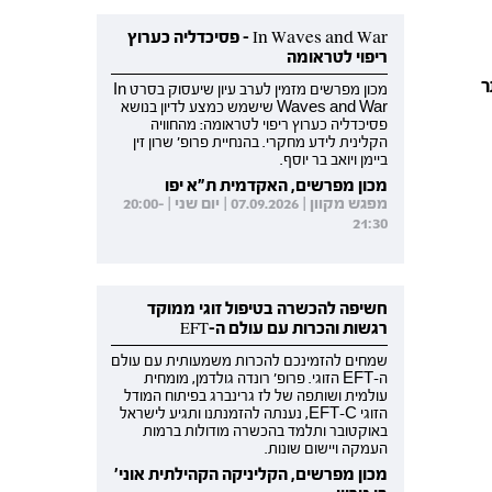
In Waves and War - פסיכדליה כערוץ
ריפוי לטראומה
ר
מכון מפרשים מזמין לערב עיון שיעסוק בסרט In
Waves and War שישמש כמצע לדיון בנושא
פסיכדליה כערוץ ריפוי לטראומה: מהחוויה
הקלינית לידע מחקרי. בהנחיית פרופ' שרון זין
ביימן ויואב בר יוסף.
מכון מפרשים, האקדמית ת"א יפו
מפגש מקוון | 07.09.2026 | יום שני | 20:00-
21:30
חשיפה להכשרה בטיפול זוגי ממוקד
רגשות והכרות עם עולם ה-EFT
שמחים להזמינכם להכרות משמעותית עם עולם
ה-EFT הזוגי. פרופ' רונדה גולדמן, מומחית
עולמית ושותפה של לז גרינברג בפיתוח המודל
הזוגי EFT-C, נענתה להזמנתנו ותגיע לישראל
באוקטובר ותלמד בהכשרה מודולות ברמות
העמקה ויישום שונות.
מכון מפרשים, הקליניקה הקהילתית אוני'