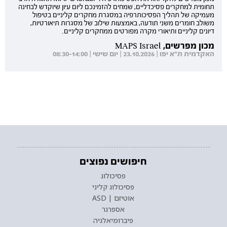
תחומית למחקרים פסיכדליים, שמחים להזמינכם ליום עיון שיוקדש לבחינה
מעמיקה של תהליך הפסיכותרפיה במסגרת מחקרים קליניים בטיפול
משולב חומרים משני תודעה, באמצעות שילוב של מסגרות תיאורטיות,
דיונים קליניים ותיאורי מקרה מפורטים ממחקרים קליניים.
מכון מפרשים, MAPS Israel
האקדמית ת"א יפו | 23.10.2026 | יום שישי | 08:30-14:00
חיפושים נפוצים
פסיכולוג
פסיכולוג קליני
אוטיזם | ASD
אספרגר
פיברומיאלגיה