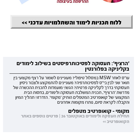
ללוח תכניות לימוד והשתלמויות עדכני >>
'הרציף': תעסוקה לפסיכותרפיסטים בשילוב לימודים
בקליניקה בפלורנטין
עו"ס לאחר MSW במסלול טיפולי? מעוניינים לשמור על רצף מקצועי בין
תואר שני לבין בי"ס לפסיכותרפיה? מעוניינים להתמקצע ולצבור ניסיון
תעסוקתי בדרך לקליניקה פרטית? הגש/י מועמדות לתכנית ההכשרה של
מדרשת 'הרציף', תכנית המשלבת תעסוקה ולימודים, בחסות הבית
המקצועי של קואופרטיב המטפלים הותיק 'מקומי'. הזדרזו! תהליך המיון
והקבלה לקראת סיום, נותרו מקומות אחרונים
מקומי - קואופרטיב מטפלים
תחילת העסקה ולימודים באוקטובר 26 | פרטים נוספים באתר
הקואופרטיב >>