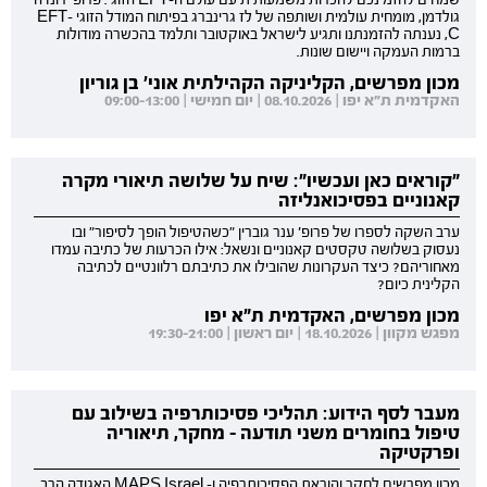
שמחים להזמינכם להכרות משמעותית עם עולם ה-EFT הזוגי. פרופ' רונדה
גולדמן, מומחית עולמית ושותפה של לז גרינברג בפיתוח המודל הזוגי EFT-
C, נענתה להזמנתנו ותגיע לישראל באוקטובר ותלמד בהכשרה מודולות
ברמות העמקה ויישום שונות.
מכון מפרשים, הקליניקה הקהילתית אוני' בן גוריון
האקדמית ת"א יפו | 08.10.2026 | יום חמישי | 09:00-13:00
"קוראים כאן ועכשיו": שיח על שלושה תיאורי מקרה
קאנוניים בפסיכואנליזה
ערב השקה לספרו של פרופ' ענר גוברין "כשהטיפול הופך לסיפור" ובו
נעסוק בשלושה טקסטים קאנוניים ונשאל: אילו הכרעות של כתיבה עמדו
מאחוריהם? כיצד העקרונות שהובילו את כתיבתם רלוונטיים לכתיבה
הקלינית כיום?
מכון מפרשים, האקדמית ת"א יפו
מפגש מקוון | 18.10.2026 | יום ראשון | 19:30-21:00
מעבר לסף הידוע: תהליכי פסיכותרפיה בשילוב עם
טיפול בחומרים משני תודעה - מחקר, תיאוריה
ופרקטיקה
מכון מפרשים לחקר והוראת הפסיכותרפיה ו- MAPS Israel האגודה הרב