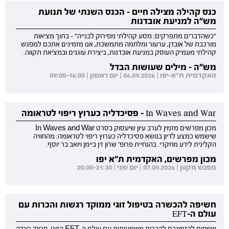
כנס קהילה מצילה חיים - הכנס השנתי של תנועת
מש"ה למניעת אובדנות
"כשהדברים מתפרקים: מסע קהילתי מפירוק לבנייה" - בתוך מציאות
מורכבת של אובדן, ערעור ומלחמה מתמשכת, אנו מזמינים אתכם למפגש
קהילתי מעמיק העוסק במניעת אובדנות, ביצירת עוגנים ובמציאת תקווה.
מש"ה - מילים שעושות הבדל
האקדמית ת"א-יפו | 06.09.2026 | יום ראשון | 09:00-16:00
In Waves and War - פסיכדליה כערוץ ריפוי לטראומה
מכון מפרשים מזמין לערב עיון שיעסוק בסרט In Waves and War
שישמש כמצע לדיון בנושא פסיכדליה כערוץ ריפוי לטראומה: מהחוויה
הקלינית לידע מחקרי. בהנחיית פרופ' שרון זין ביימן ויואב בר יוסף.
מכון מפרשים, האקדמית ת"א יפו
מפגש מקוון | 07.09.2026 | יום שני | 20:00-21:30
חשיפה להכשרה בטיפול זוגי ממוקד רגשות והכרות עם
עולם ה-EFT