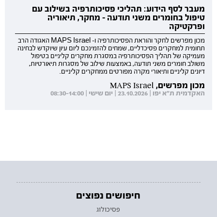
מעבר לסף הידוע: תהליכי פסיכותרפיה בשילוב עם
טיפול בחומרים משני תודעה - מחקר, תיאוריה
ופרקטיקה
מכון מפרשים לחקר והוראת הפסיכותרפיה ו- MAPS Israel האגודה הרב
תחומית למחקרים פסיכדליים, שמחים להזמינכם ליום עיון שיוקדש לבחינה
מעמיקה של תהליך הפסיכותרפיה במסגרת מחקרים קליניים בטיפול
משולב חומרים משני תודעה, באמצעות שילוב של מסגרות תיאורטיות,
דיונים קליניים ותיאורי מקרה מפורטים ממחקרים קליניים.
מכון מפרשים, MAPS Israel
האקדמית ת"א יפו | 23.10.2026 | יום שישי | 08:30-14:00
חיפושים נפוצים
פסיכולוג