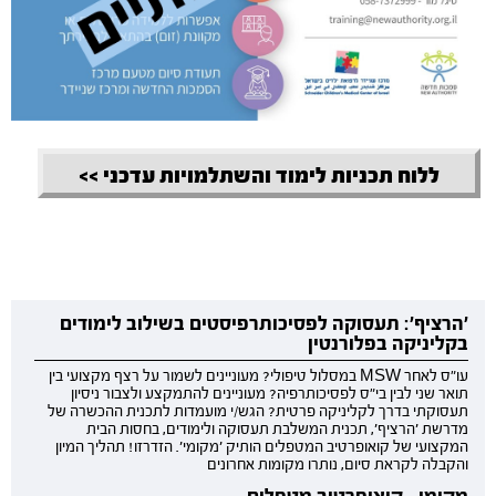
ללוח תכניות לימוד והשתלמויות עדכני >>
'הרציף': תעסוקה לפסיכותרפיסטים בשילוב לימודים
בקליניקה בפלורנטין
עו"ס לאחר MSW במסלול טיפולי? מעוניינים לשמור על רצף מקצועי בין
תואר שני לבין בי"ס לפסיכותרפיה? מעוניינים להתמקצע ולצבור ניסיון
תעסוקתי בדרך לקליניקה פרטית? הגש/י מועמדות לתכנית ההכשרה של
מדרשת 'הרציף', תכנית המשלבת תעסוקה ולימודים, בחסות הבית
המקצועי של קואופרטיב המטפלים הותיק 'מקומי'. הזדרזו! תהליך המיון
והקבלה לקראת סיום, נותרו מקומות אחרונים