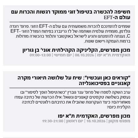
חשיפה להכשרה בטיפול זוגי ממוקד רגשות והכרות עם
עולם ה-EFT
שמחים להזמינכם להכרות משמעותית עם עולם ה-EFT הזוגי. פרופ' רונדה
גולדמן, מומחית עולמית ושותפה של לז גרינברג בפיתוח המודל הזוגי EFT-
C, נענתה להזמנתנו ותגיע לישראל באוקטובר ותלמד בהכשרה מודולות
ברמות העמקה ויישום שונות.
מכון מפרשים, הקליניקה הקהילתית אוני' בן גוריון
האקדמית ת"א יפו | 08.10.2026 | יום חמישי | 09:00-13:00
"קוראים כאן ועכשיו": שיח על שלושה תיאורי מקרה
קאנוניים בפסיכואנליזה
ערב השקה לספרו של פרופ' ענר גוברין "כשהטיפול הופך לסיפור" ובו
נעסוק בשלושה טקסטים קאנוניים ונשאל: אילו הכרעות של כתיבה עמדו
מאחוריהם? כיצד העקרונות שהובילו את כתיבתם רלוונטיים לכתיבה
הקלינית כיום?
מכון מפרשים, האקדמית ת"א יפו
מפגש מקוון | 18.10.2026 | יום ראשון | 19:30-21:00