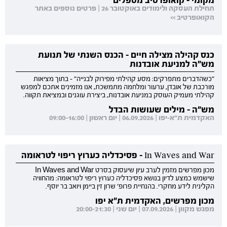
מקומי - קואופרטיב מטפלים
תחילת העסקה ולימודים באוקטובר 26 | פרטים נוספים באתר
הקואופרטיב >>
כנס קהילה מצילה חיים - הכנס השנתי של תנועת
מש"ה למניעת אובדנות
"כשהדברים מתפרקים: מסע קהילתי מפירוק לבנייה" - בתוך מציאות
מורכבת של אובדן, ערעור ומלחמה מתמשכת, אנו מזמינים אתכם למפגש
קהילתי מעמיק העוסק במניעת אובדנות, ביצירת עוגנים ובמציאת תקווה.
מש"ה - מילים שעושות הבדל
האקדמית ת"א-יפו | 06.09.2026 | יום ראשון | 09:00-16:00
In Waves and War - פסיכדליה כערוץ ריפוי לטראומה
מכון מפרשים מזמין לערב עיון שיעסוק בסרט In Waves and War
שישמש כמצע לדיון בנושא פסיכדליה כערוץ ריפוי לטראומה: מהחוויה
הקלינית לידע מחקרי. בהנחיית פרופ' שרון זין ביימן ויואב בר יוסף.
מכון מפרשים, האקדמית ת"א יפו
מפגש מקוון | 07.09.2026 | יום שני | 20:00-21:30