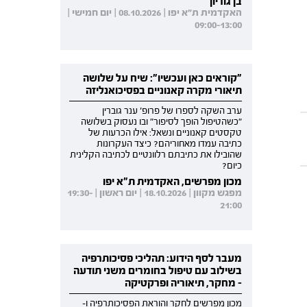
בן גוריון
האקדמית ת"א יפו | 08.10.2026 | יום חמישי |
09:00-13:00
"קוראים כאן ועכשיו": שיח על שלושה
תיאורי מקרה קאנוניים בפסיכואנליזה
ערב השקה לספרו של פרופ' ענר גוברין
"כשהטיפול הופך לסיפור" ובו נעסוק בשלושה
טקסטים קאנוניים ונשאל: אילו הכרעות של
כתיבה עמדו מאחוריהם? כיצד העקרונות
שהובילו את כתיבתם רלוונטיים לכתיבה הקלינית
כיום?
מכון מפרשים, האקדמית ת"א יפו
מפגש מקוון | 18.10.2026 | יום ראשון | 19:30-
21:00
מעבר לסף הידוע: תהליכי פסיכותרפיה
בשילוב עם טיפול בחומרים משני תודעה
- מחקר, תיאוריה ופרקטיקה
מכון מפרשים לחקר והוראת הפסיכותרפיה ו-