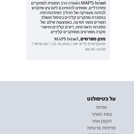
MAPS Israel האגודה הרב תחומית למחקרים
פסיכדליים, שמחים להזמינכם ליום עיון שיוקדש
לבחינה מעמיקה של תהליך הפסיכותרפיה
במסגרת מחקרים קליניים בטיפול משולב
חומרים משני תודעה, באמצעות שילוב של
מסגרות תיאורטיות, דיונים קליניים ותיאורי
מקרה מפורטים ממחקרים קליניים.
מכון מפרשים, MAPS Israel
האקדמית ת"א יפו | 23.10.2026 | יום שישי |
08:30-14:00
על בטיפולנט
אודות
צוות האתר
תקנון אתר
מדיניות פרטיות