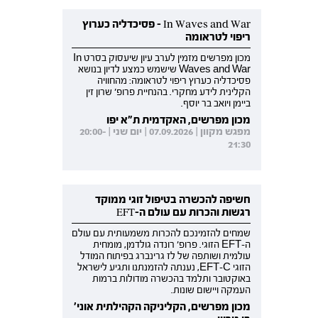
In Waves and War - פסיכדליה כערוץ
ריפוי לטראומה
מכון מפרשים מזמין לערב עיון שיעסוק בסרט In
Waves and War שישמש כמצע לדיון בנושא
פסיכדליה כערוץ ריפוי לטראומה: מהחוויה
הקלינית לידע מחקרי. בהנחיית פרופ' שרון זין
ביימן ויואב בר יוסף.
מכון מפרשים, האקדמית ת"א יפו
מפגש מקוון | 07.09.2026 | יום שני | 20:00-
21:30
חשיפה להכשרה בטיפול זוגי ממוקד
רגשות והכרות עם עולם ה-EFT
שמחים להזמינכם להכרות משמעותית עם עולם
ה-EFT הזוגי. פרופ' רונדה גולדמן, מומחית
עולמית ושותפה של לז גרינברג בפיתוח המודל
הזוגי EFT-C, נענתה להזמנתנו ותגיע לישראל
באוקטובר ותלמד בהכשרה מודולות ברמות
העמקה ויישום שונות.
מכון מפרשים, הקליניקה הקהילתית אוני'