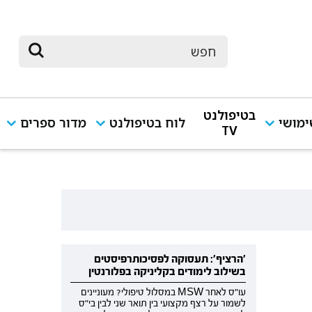
בטיפולנט
מושי
לוח בטיפולנט
מדור ספרים
TV
'הרציף': תעסוקה לפסיכותרפיסטים
בשילוב לימודים בקליניקה בפלורנטין
עו"ס לאחר MSW במסלול טיפולי? מעוניינים
לשמור על רצף מקצועי בין תואר שני לבין בי"ס