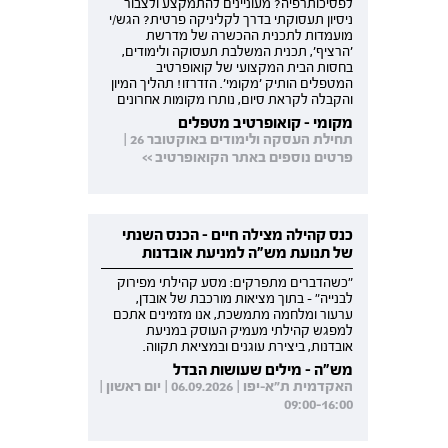
לפסיכותרפיה? מעוניינים להתמקצע ולצבור
ניסיון תעסוקתי בדרך לקליניקה פרטית? הגש/י
מועמדות לתכנית ההכשרה של מדרשת
'הרציף', תכנית המשלבת תעסוקה ולימודים,
בחסות הבית המקצועי של קואופרטיב
המטפלים הותיק 'מקומי'. הזדרזו! תהליך המיון
והקבלה לקראת סיום, נותרו מקומות אחרונים
מקומי - קואופרטיב מטפלים
תחילת העסקה ולימודים באוקטובר 26 |
פרטים נוספים באתר הקואופרטיב >>
כנס קהילה מצילה חיים - הכנס השנתי
של תנועת מש"ה למניעת אובדנות
"כשהדברים מתפרקים: מסע קהילתי מפירוק
לבנייה" - בתוך מציאות מורכבת של אובדן,
ערעור ומלחמה מתמשכת, אנו מזמינים אתכם
למפגש קהילתי מעמיק העוסק במניעת
אובדנות, ביצירת עוגנים ובמציאת תקווה.
מש"ה - מילים שעושות הבדל
האקדמית ת"א-יפו | 06.09.2026 | יום ראשון |
09:00-16:00