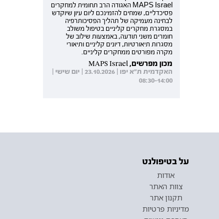
MAPS Israel האגודה הרב תחומית למחקרים
פסיכדליים, שמחים להזמינכם ליום עיון שיוקדש
לבחינה מעמיקה של תהליך הפסיכותרפיה
במסגרת מחקרים קליניים בטיפול משולב
חומרים משני תודעה, באמצעות שילוב של
מסגרות תיאורטיות, דיונים קליניים ותיאורי
מקרה מפורטים ממחקרים קליניים.
מכון מפרשים, MAPS Israel
האקדמית ת"א יפו | 23.10.2026 | יום שישי |
08:30-14:00
על בטיפולנט
אודות
צוות האתר
תקנון אתר
מדיניות פרטיות