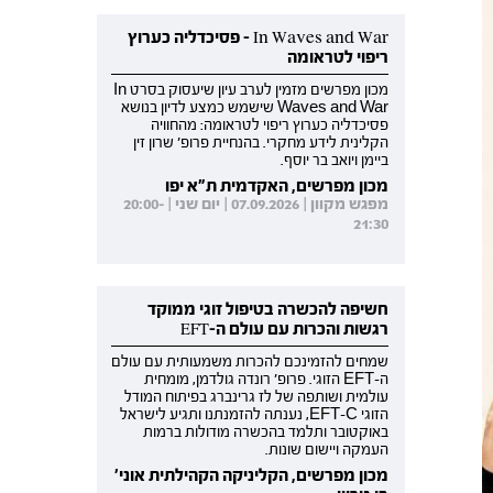
In Waves and War - פסיכדליה כערוץ
ריפוי לטראומה
מכון מפרשים מזמין לערב עיון שיעסוק בסרט In
Waves and War שישמש כמצע לדיון בנושא
פסיכדליה כערוץ ריפוי לטראומה: מהחוויה
הקלינית לידע מחקרי. בהנחיית פרופ' שרון זין
ביימן ויואב בר יוסף.
מכון מפרשים, האקדמית ת"א יפו
מפגש מקוון | 07.09.2026 | יום שני | 20:00-
21:30
חשיפה להכשרה בטיפול זוגי ממוקד
רגשות והכרות עם עולם ה-EFT
שמחים להזמינכם להכרות משמעותית עם עולם
ה-EFT הזוגי. פרופ' רונדה גולדמן, מומחית
עולמית ושותפה של לז גרינברג בפיתוח המודל
הזוגי EFT-C, נענתה להזמנתנו ותגיע לישראל
באוקטובר ותלמד בהכשרה מודולות ברמות
העמקה ויישום שונות.
מכון מפרשים, הקליניקה הקהילתית אוני'