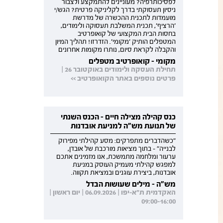
לפסיכותרפיה? מעוניינים להתמקצע ולצבור
ניסיון תעסוקתי בדרך לקליניקה פרטית? הגש/י
מועמדות לתכנית ההכשרה של מדרשת
'הרציף', תכנית המשלבת תעסוקה ולימודים,
בחסות הבית המקצועי של קואופרטיב
המטפלים הותיק 'מקומי'. הזדרזו! תהליך המיון
והקבלה לקראת סיום, נותרו מקומות אחרונים
מקומי - קואופרטיב מטפלים
תחילת העסקה ולימודים באוקטובר 26 |
פרטים נוספים באתר הקואופרטיב >>
כנס קהילה מצילה חיים - הכנס השנתי
של תנועת מש"ה למניעת אובדנות
"כשהדברים מתפרקים: מסע קהילתי מפירוק
לבנייה" - בתוך מציאות מורכבת של אובדן,
ערעור ומלחמה מתמשכת, אנו מזמינים אתכם
למפגש קהילתי מעמיק העוסק במניעת
אובדנות, ביצירת עוגנים ובמציאת תקווה.
מש"ה - מילים שעושות הבדל
האקדמית ת"א-יפו | 06.09.2026 | יום ראשון |
09:00-16:00