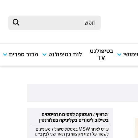
בטיפולנט
מושי
לוח בטיפולנט
מדור ספרים
TV
'הרציף': תעסוקה לפסיכותרפיסטים
בשילוב לימודים בקליניקה בפלורנטין
עו"ס לאחר MSW במסלול טיפולי? מעוניינים
לשמור על רצף מקצועי בין תואר שני לבין בי"ס