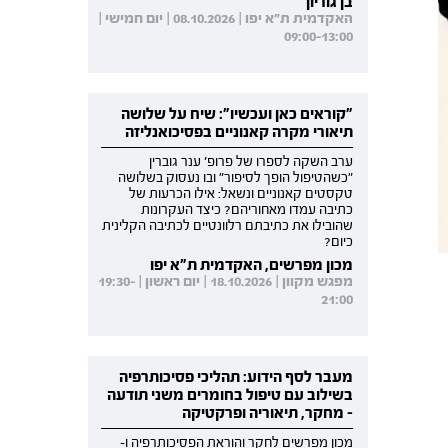
בן גוריון
האקדמית ת"א יפו | 08.10.2026 | יום חמישי |
09:00-13:00
"קוראים כאן ועכשיו": שיח על שלושה
תיאורי מקרה קאנוניים בפסיכואנליזה
ערב השקה לספרו של פרופ' ענר גוברין
"כשהטיפול הופך לסיפור" ובו נעסוק בשלושה
טקסטים קאנוניים ונשאל: אילו הכרעות של
כתיבה עמדו מאחוריהם? כיצד העקרונות
שהובילו את כתיבתם רלוונטיים לכתיבה הקלינית
כיום?
מכון מפרשים, האקדמית ת"א יפו
מפגש מקוון | 18.10.2026 | יום ראשון | 19:30-
21:00
מעבר לסף הידוע: תהליכי פסיכותרפיה
בשילוב עם טיפול בחומרים משני תודעה
- מחקר, תיאוריה ופרקטיקה
מכון מפרשים לחקר והוראת הפסיכותרפיה ו-