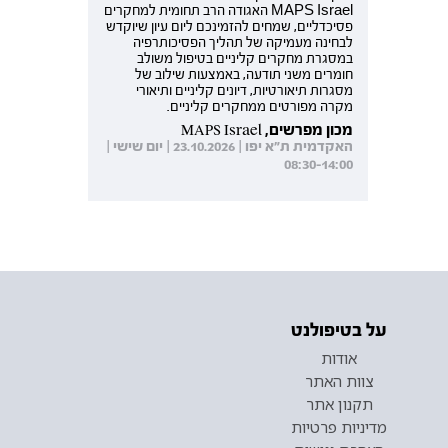
MAPS Israel האגודה הרב תחומית למחקרים
פסיכדליים, שמחים להזמינכם ליום עיון שיוקדש
לבחינה מעמיקה של תהליך הפסיכותרפיה
במסגרת מחקרים קליניים בטיפול משולב
חומרים משני תודעה, באמצעות שילוב של
מסגרות תיאורטיות, דיונים קליניים ותיאורי
מקרה מפורטים ממחקרים קליניים.
מכון מפרשים, MAPS Israel
האקדמית ת"א יפו | 23.10.2026 | יום שישי |
08:30-14:00
על בטיפולנט
אודות
צוות האתר
תקנון אתר
מדיניות פרטיות