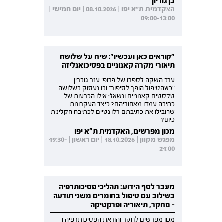
בן גוריון
האקדמית ת"א יפו | 08.10.2026 | יום חמישי |
09:00-13:00
"קוראים כאן ועכשיו": שיח על שלושה
תיאורי מקרה קאנוניים בפסיכואנליזה
ערב השקה לספרו של פרופ' ענר גוברין
"כשהטיפול הופך לסיפור" ובו נעסוק בשלושה
טקסטים קאנוניים ונשאל: אילו הכרעות של
כתיבה עמדו מאחוריהם? כיצד העקרונות
שהובילו את כתיבתם רלוונטיים לכתיבה הקלינית
כיום?
מכון מפרשים, האקדמית ת"א יפו
מפגש מקוון | 18.10.2026 | יום ראשון | 19:30-
21:00
מעבר לסף הידוע: תהליכי פסיכותרפיה
בשילוב עם טיפול בחומרים משני תודעה
- מחקר, תיאוריה ופרקטיקה
מכון מפרשים לחקר והוראת הפסיכותרפיה ו-