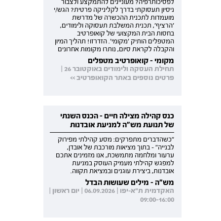
לפסיכותרפיה? מעוניינים להתמקצע ולצבור
ניסיון תעסוקתי בדרך לקליניקה פרטית? הגש/י
מועמדות לתכנית ההכשרה של מדרשת
'הרציף', תכנית המשלבת תעסוקה ולימודים,
בחסות הבית המקצועי של קואופרטיב
המטפלים הותיק 'מקומי'. הזדרזו! תהליך המיון
והקבלה לקראת סיום, נותרו מקומות אחרונים
מקומי - קואופרטיב מטפלים
תחילת העסקה ולימודים באוקטובר 26 |
פרטים נוספים באתר הקואופרטיב >>
כנס קהילה מצילה חיים - הכנס השנתי
של תנועת מש"ה למניעת אובדנות
"כשהדברים מתפרקים: מסע קהילתי מפירוק
לבנייה" - בתוך מציאות מורכבת של אובדן,
ערעור ומלחמה מתמשכת, אנו מזמינים אתכם
למפגש קהילתי מעמיק העוסק במניעת
אובדנות, ביצירת עוגנים ובמציאת תקווה.
מש"ה - מילים שעושות הבדל
האקדמית ת"א-יפו | 06.09.2026 | יום ראשון |
09:00-16:00