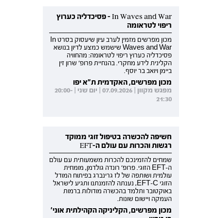
In Waves and War - פסיכדליה כערוץ
ריפוי לטראומה
מכון מפרשים מזמין לערב עיון שיעסוק בסרט In
Waves and War שישמש כמצע לדיון בנושא
פסיכדליה כערוץ ריפוי לטראומה: מהחוויה
הקלינית לידע מחקרי. בהנחיית פרופ' שרון זין
ביימן ויואב בר יוסף.
מכון מפרשים, האקדמית ת"א יפו
מפגש מקוון | 07.09.2026 | יום שני | 20:00-
21:30
חשיפה להכשרה בטיפול זוגי ממוקד
רגשות והכרות עם עולם ה-EFT
שמחים להזמינכם להכרות משמעותית עם עולם
ה-EFT הזוגי. פרופ' רונדה גולדמן, מומחית
עולמית ושותפה של לז גרינברג בפיתוח המודל
הזוגי EFT-C, נענתה להזמנתנו ותגיע לישראל
באוקטובר ותלמד בהכשרה מודולות ברמות
העמקה ויישום שונות.
מכון מפרשים, הקליניקה הקהילתית אוני'