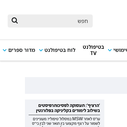
בטיפולנט
מושי
לוח בטיפולנט
מדור ספרים
TV
'הרציף': תעסוקה לפסיכותרפיסטים
בשילוב לימודים בקליניקה בפלורנטין
עו"ס לאחר MSW במסלול טיפולי? מעוניינים
לשמור על רצף מקצועי בין תואר שני לבין בי"ס