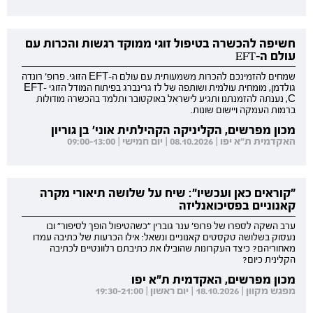
חשיפה להכשרה בטיפול זוגי ממוקד רגשות והכרות עם
עולם ה-EFT
שמחים להזמינכם להכרות משמעותית עם עולם ה-EFT הזוגי. פרופ' רונדה
גולדמן, מומחית עולמית ושותפה של לז גרינברג בפיתוח המודל הזוגי EFT-
C, נענתה להזמנתנו ותגיע לישראל באוקטובר ותלמד בהכשרה מודולות
ברמות העמקה ויישום שונות.
מכון מפרשים, הקליניקה הקהילתית אוני' בן גוריון
האקדמית ת"א יפו | 08.10.2026 | יום חמישי | 09:00-13:00
"קוראים כאן ועכשיו": שיח על שלושה תיאורי מקרה
קאנוניים בפסיכואנליזה
ערב השקה לספרו של פרופ' ענר גוברין "כשהטיפול הופך לסיפור" ובו
נעסוק בשלושה טקסטים קאנוניים ונשאל: אילו הכרעות של כתיבה עמדו
מאחוריהם? כיצד העקרונות שהובילו את כתיבתם רלוונטיים לכתיבה
הקלינית כיום?
מכון מפרשים, האקדמית ת"א יפו
מפגש מקוון | 18.10.2026 | יום ראשון | 19:30-21:00