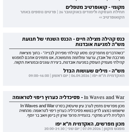
מקומי - קואופרטיב מטפלים
תחילת העסקה ולימודים באוקטובר 26 | פרטים נוספים באתר
הקואופרטיב >>
כנס קהילה מצילה חיים - הכנס השנתי של תנועת
מש"ה למניעת אובדנות
"כשהדברים מתפרקים: מסע קהילתי מפירוק לבנייה" - בתוך מציאות
מורכבת של אובדן, ערעור ומלחמה מתמשכת, אנו מזמינים אתכם למפגש
קהילתי מעמיק העוסק במניעת אובדנות, ביצירת עוגנים ובמציאת תקווה.
מש"ה - מילים שעושות הבדל
האקדמית ת"א-יפו | 06.09.2026 | יום ראשון | 09:00-16:00
In Waves and War - פסיכדליה כערוץ ריפוי לטראומה
מכון מפרשים מזמין לערב עיון שיעסוק בסרט In Waves and War
שישמש כמצע לדיון בנושא פסיכדליה כערוץ ריפוי לטראומה: מהחוויה
הקלינית לידע מחקרי. בהנחיית פרופ' שרון זין ביימן ויואב בר יוסף.
מכון מפרשים, האקדמית ת"א יפו
מפגש מקוון | 07.09.2026 | יום שני | 20:00-21:30