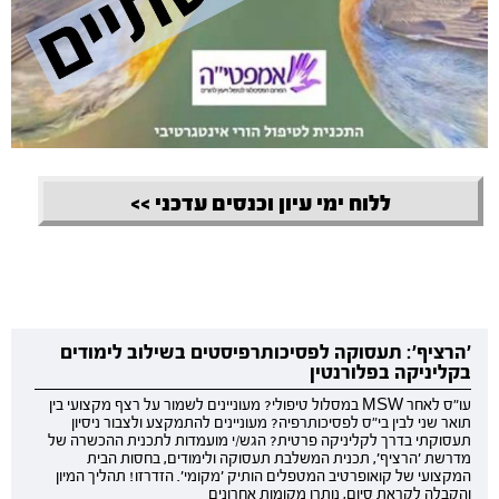
ללוח ימי עיון וכנסים עדכני >>
'הרציף': תעסוקה לפסיכותרפיסטים בשילוב לימודים
בקליניקה בפלורנטין
עו"ס לאחר MSW במסלול טיפולי? מעוניינים לשמור על רצף מקצועי בין
תואר שני לבין בי"ס לפסיכותרפיה? מעוניינים להתמקצע ולצבור ניסיון
תעסוקתי בדרך לקליניקה פרטית? הגש/י מועמדות לתכנית ההכשרה של
מדרשת 'הרציף', תכנית המשלבת תעסוקה ולימודים, בחסות הבית
המקצועי של קואופרטיב המטפלים הותיק 'מקומי'. הזדרזו! תהליך המיון
והקבלה לקראת סיום, נותרו מקומות אחרונים