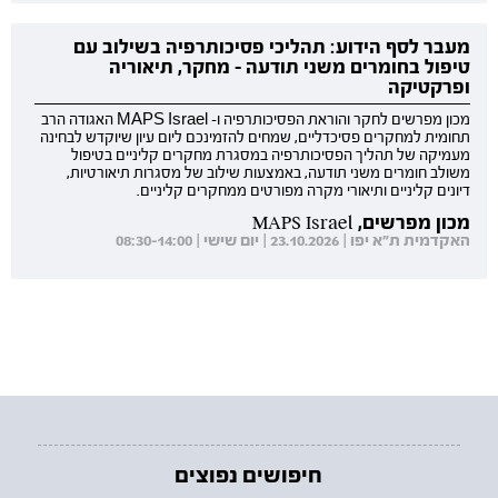
מעבר לסף הידוע: תהליכי פסיכותרפיה בשילוב עם
טיפול בחומרים משני תודעה - מחקר, תיאוריה
ופרקטיקה
מכון מפרשים לחקר והוראת הפסיכותרפיה ו- MAPS Israel האגודה הרב
תחומית למחקרים פסיכדליים, שמחים להזמינכם ליום עיון שיוקדש לבחינה
מעמיקה של תהליך הפסיכותרפיה במסגרת מחקרים קליניים בטיפול
משולב חומרים משני תודעה, באמצעות שילוב של מסגרות תיאורטיות,
דיונים קליניים ותיאורי מקרה מפורטים ממחקרים קליניים.
מכון מפרשים, MAPS Israel
האקדמית ת"א יפו | 23.10.2026 | יום שישי | 08:30-14:00
חיפושים נפוצים