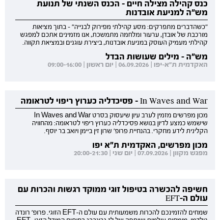
כנס קהילה מצילה חיים - הכנס השנתי של תנועת
מש"ה למניעת אובדנות
"כשהדברים מתפרקים: מסע קהילתי מפירוק לבנייה" - בתוך מציאות
מורכבת של אובדן, ערעור ומלחמה מתמשכת, אנו מזמינים אתכם למפגש
קהילתי מעמיק העוסק במניעת אובדנות, ביצירת עוגנים ובמציאת תקווה.
מש"ה - מילים שעושות הבדל
האקדמית ת"א-יפו | 06.09.2026 | יום ראשון | 09:00-16:00
In Waves and War - פסיכדליה כערוץ ריפוי לטראומה
מכון מפרשים מזמין לערב עיון שיעסוק בסרט In Waves and War
שישמש כמצע לדיון בנושא פסיכדליה כערוץ ריפוי לטראומה: מהחוויה
הקלינית לידע מחקרי. בהנחיית פרופ' שרון זין ביימן ויואב בר יוסף.
מכון מפרשים, האקדמית ת"א יפו
מפגש מקוון | 07.09.2026 | יום שני | 20:00-21:30
חשיפה להכשרה בטיפול זוגי ממוקד רגשות והכרות עם
עולם ה-EFT
שמחים להזמינכם להכרות משמעותית עם עולם ה-EFT הזוגי. פרופ' רונדה