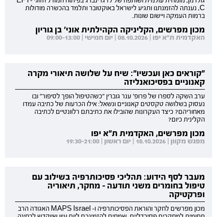
גולדמן, מומחית עולמית ושותפה של לז גרינברג בפיתוח המודל הזוגי EFT-
C, נענתה להזמנתנו ותגיע לישראל באוקטובר ותלמד בהכשרה מודולות
ברמות העמקה ויישום שונות.
מכון מפרשים, הקליניקה הקהילתית אוני' בן גוריון
האקדמית ת"א יפו | 08.10.2026 | יום חמישי | 09:00-13:00
"קוראים כאן ועכשיו": שיח על שלושה תיאורי מקרה
קאנוניים בפסיכואנליזה
ערב השקה לספרו של פרופ' ענר גוברין "כשהטיפול הופך לסיפור" ובו
נעסוק בשלושה טקסטים קאנוניים ונשאל: אילו הכרעות של כתיבה עמדו
מאחוריהם? כיצד העקרונות שהובילו את כתיבתם רלוונטיים לכתיבה
הקלינית כיום?
מכון מפרשים, האקדמית ת"א יפו
מפגש מקוון | 18.10.2026 | יום ראשון | 19:30-21:00
מעבר לסף הידוע: תהליכי פסיכותרפיה בשילוב עם
טיפול בחומרים משני תודעה - מחקר, תיאוריה
ופרקטיקה
מכון מפרשים לחקר והוראת הפסיכותרפיה ו- MAPS Israel האגודה הרב
תחומית למחקרים פסיכדליים, שמחים להזמינכם ליום עיון שיוקדש לבחינה