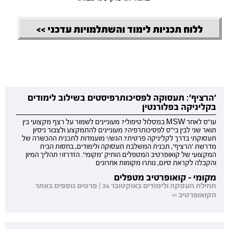
ללוח תכניות לימוד והשתלמויות עדכני >>
'הרציף': תעסוקה לפסיכותרפיסטים בשילוב לימודים
בקליניקה בפלורנטין
עו"ס לאחר MSW במסלול טיפולי? מעוניינים לשמור על רצף מקצועי בין
תואר שני לבין בי"ס לפסיכותרפיה? מעוניינים להתמקצע ולצבור ניסיון
תעסוקתי בדרך לקליניקה פרטית? הגש/י מועמדות לתכנית ההכשרה של
מדרשת 'הרציף', תכנית המשלבת תעסוקה ולימודים, בחסות הבית
המקצועי של קואופרטיב המטפלים הותיק 'מקומי'. הזדרזו! תהליך המיון
והקבלה לקראת סיום, נותרו מקומות אחרונים
מקומי - קואופרטיב מטפלים
תחילת העסקה ולימודים באוקטובר 26 | פרטים נוספים באתר
הקואופרטיב >>