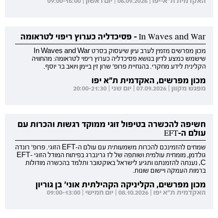
האקדמית ת"א-יפו | 06.09.2026 | יום ראשון | 09:00-16:00
In Waves and War - פסיכדליה כערוץ ריפוי לטראומה
מכון מפרשים מזמין לערב עיון שיעסוק בסרט In Waves and War
שישמש כמצע לדיון בנושא פסיכדליה כערוץ ריפוי לטראומה: מהחוויה
הקלינית לידע מחקרי. בהנחיית פרופ' שרון זין ביימן ויואב בר יוסף.
מכון מפרשים, האקדמית ת"א יפו
מפגש מקוון | 07.09.2026 | יום שני | 20:00-21:30
חשיפה להכשרה בטיפול זוגי ממוקד רגשות והכרות עם
עולם ה-EFT
שמחים להזמינכם להכרות משמעותית עם עולם ה-EFT הזוגי. פרופ' רונדה
גולדמן, מומחית עולמית ושותפה של לז גרינברג בפיתוח המודל הזוגי EFT-
C, נענתה להזמנתנו ותגיע לישראל באוקטובר ותלמד בהכשרה מודולות
ברמות העמקה ויישום שונות.
מכון מפרשים, הקליניקה הקהילתית אוני' בן גוריון
האקדמית ת"א יפו | 08.10.2026 | יום חמישי | 09:00-13:00