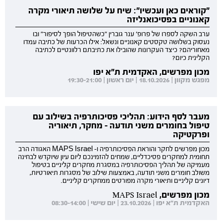
"קוראים כאן ועכשיו": שיח על שלושה תיאורי מקרה
קאנוניים בפסיכואנליזה
ערב השקה לספרו של פרופ' ענר גוברין "כשהטיפול הופך לסיפור" ובו
נעסוק בשלושה טקסטים קאנוניים ונשאל: אילו הכרעות של כתיבה עמדו
מאחוריהם? כיצד העקרונות שהובילו את כתיבתם רלוונטיים לכתיבה
הקלינית כיום?
מכון מפרשים, האקדמית ת"א יפו
מפגש מקוון | 18.10.2026 | יום ראשון | 19:30-21:00
מעבר לסף הידוע: תהליכי פסיכותרפיה בשילוב עם
טיפול בחומרים משני תודעה - מחקר, תיאוריה
ופרקטיקה
מכון מפרשים לחקר והוראת הפסיכותרפיה ו- MAPS Israel האגודה הרב
תחומית למחקרים פסיכדליים, שמחים להזמינכם ליום עיון שיוקדש לבחינה
מעמיקה של תהליך הפסיכותרפיה במסגרת מחקרים קליניים בטיפול
משולב חומרים משני תודעה, באמצעות שילוב של מסגרות תיאורטיות,
דיונים קליניים ותיאורי מקרה מפורטים ממחקרים קליניים.
מכון מפרשים, MAPS Israel
האקדמית ת"א יפו | 23.10.2026 | יום שישי | 08:30-14:00