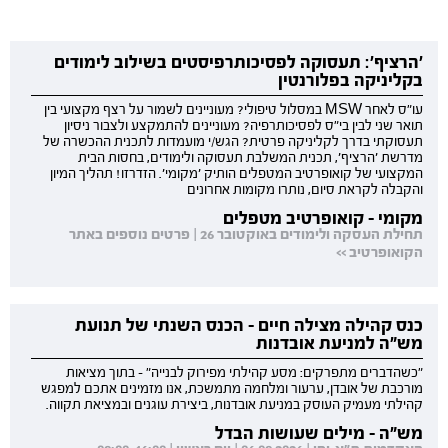
'הרציף': תעסוקה לפסיכותרפיסטים בשילוב לימודים
בקליניקה בפלורנטין
עו"ס לאחר MSW במסלול טיפולי? מעוניינים לשמור על רצף מקצועי בין
תואר שני לבין בי"ס לפסיכותרפיה? מעוניינים להתמקצע ולצבור ניסיון
תעסוקתי בדרך לקליניקה פרטית? הגש/י מועמדות לתכנית ההכשרה של
מדרשת 'הרציף', תכנית המשלבת תעסוקה ולימודים, בחסות הבית
המקצועי של קואופרטיב המטפלים הותיק 'מקומי'. הזדרזו! תהליך המיון
והקבלה לקראת סיום, נותרו מקומות אחרונים
מקומי - קואופרטיב מטפלים
תחילת העסקה ולימודים באוקטובר 26 | פרטים נוספים באתר
הקואופרטיב >>
כנס קהילה מצילה חיים - הכנס השנתי של תנועת
מש"ה למניעת אובדנות
"כשהדברים מתפרקים: מסע קהילתי מפירוק לבנייה" - בתוך מציאות
מורכבת של אובדן, ערעור ומלחמה מתמשכת, אנו מזמינים אתכם למפגש
קהילתי מעמיק העוסק במניעת אובדנות, ביצירת עוגנים ובמציאת תקווה.
מש"ה - מילים שעושות הבדל