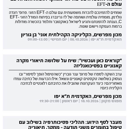
עולם ה-EFT
שמחים להזמינכם להכרות משמעותית עם עולם ה-EFT הזוגי. פרופ' רונדה
גולדמן, מומחית עולמית ושותפה של לז גרינברג בפיתוח המודל הזוגי EFT-
C, נענתה להזמנתנו ותגיע לישראל באוקטובר ותלמד בהכשרה מודולות
ברמות העמקה ויישום שונות.
מכון מפרשים, הקליניקה הקהילתית אוני' בן גוריון
האקדמית ת"א יפו | 08.10.2026 | יום חמישי | 09:00-13:00
"קוראים כאן ועכשיו": שיח על שלושה תיאורי מקרה
קאנוניים בפסיכואנליזה
ערב השקה לספרו של פרופ' ענר גוברין "כשהטיפול הופך לסיפור" ובו
נעסוק בשלושה טקסטים קאנוניים ונשאל: אילו הכרעות של כתיבה עמדו
מאחוריהם? כיצד העקרונות שהובילו את כתיבתם רלוונטיים לכתיבה
הקלינית כיום?
מכון מפרשים, האקדמית ת"א יפו
מפגש מקוון | 18.10.2026 | יום ראשון | 19:30-21:00
מעבר לסף הידוע: תהליכי פסיכותרפיה בשילוב עם
טיפול בחומרים משני תודעה - מחקר, תיאוריה