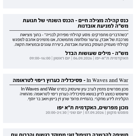
כנס קהילה מצילה חיים - הכנס השנתי של תנועת
מש"ה למניעת אובדנות
"כשהדברים מתפרקים: מסע קהילתי מפירוק לבנייה" - בתוך מציאות
מורכבת של אובדן, ערעור ומלחמה מתמשכת, אנו מזמינים אתכם למפגש
קהילתי מעמיק העוסק במניעת אובדנות, ביצירת עוגנים ובמציאת תקווה.
מש"ה - מילים שעושות הבדל
האקדמית ת"א-יפו | 06.09.2026 | יום ראשון | 09:00-16:00
In Waves and War - פסיכדליה כערוץ ריפוי לטראומה
מכון מפרשים מזמין לערב עיון שיעסוק בסרט In Waves and War
שישמש כמצע לדיון בנושא פסיכדליה כערוץ ריפוי לטראומה: מהחוויה
הקלינית לידע מחקרי. בהנחיית פרופ' שרון זין ביימן ויואב בר יוסף.
מכון מפרשים, האקדמית ת"א יפו
מפגש מקוון | 07.09.2026 | יום שני | 20:00-21:30
חשיפה להכשרה בטיפול זוגי ממוקד רגשות והכרות עם