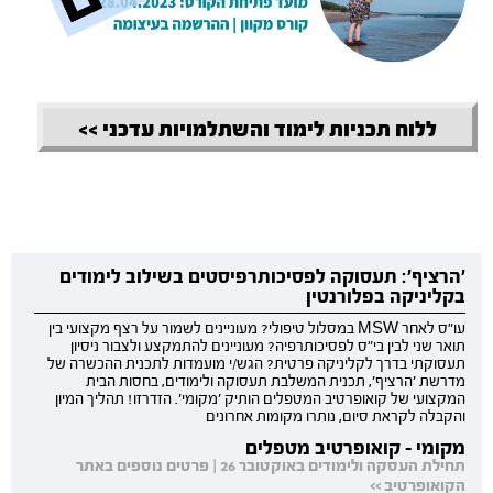
ללוח תכניות לימוד והשתלמויות עדכני >>
'הרציף': תעסוקה לפסיכותרפיסטים בשילוב לימודים
בקליניקה בפלורנטין
עו"ס לאחר MSW במסלול טיפולי? מעוניינים לשמור על רצף מקצועי בין
תואר שני לבין בי"ס לפסיכותרפיה? מעוניינים להתמקצע ולצבור ניסיון
תעסוקתי בדרך לקליניקה פרטית? הגש/י מועמדות לתכנית ההכשרה של
מדרשת 'הרציף', תכנית המשלבת תעסוקה ולימודים, בחסות הבית
המקצועי של קואופרטיב המטפלים הותיק 'מקומי'. הזדרזו! תהליך המיון
והקבלה לקראת סיום, נותרו מקומות אחרונים
מקומי - קואופרטיב מטפלים
תחילת העסקה ולימודים באוקטובר 26 | פרטים נוספים באתר
הקואופרטיב >>