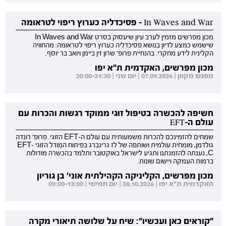
In Waves and War - פסיכדליה כערוץ ריפוי לטראומה
מכון מפרשים מזמין לערב עיון שיעסוק בסרט In Waves and War
שישמש כמצע לדיון בנושא פסיכדליה כערוץ ריפוי לטראומה: מהחוויה
הקלינית לידע מחקרי. בהנחיית פרופ' שרון זין ביימן ויואב בר יוסף.
מכון מפרשים, האקדמית ת"א יפו
מפגש מקוון | 07.09.2026 | יום שני | 20:00-21:30
חשיפה להכשרה בטיפול זוגי ממוקד רגשות והכרות עם
עולם ה-EFT
שמחים להזמינכם להכרות משמעותית עם עולם ה-EFT הזוגי. פרופ' רונדה
גולדמן, מומחית עולמית ושותפה של לז גרינברג בפיתוח המודל הזוגי EFT-
C, נענתה להזמנתנו ותגיע לישראל באוקטובר ותלמד בהכשרה מודולות
ברמות העמקה ויישום שונות.
מכון מפרשים, הקליניקה הקהילתית אוני' בן גוריון
האקדמית ת"א יפו | 08.10.2026 | יום חמישי | 09:00-13:00
"קוראים כאן ועכשיו": שיח על שלושה תיאורי מקרה