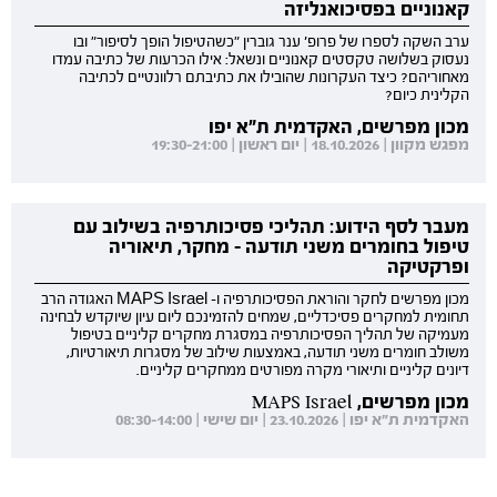
קאנוניים בפסיכואנליזה
ערב השקה לספרו של פרופ' ענר גוברין "כשהטיפול הופך לסיפור" ובו
נעסוק בשלושה טקסטים קאנוניים ונשאל: אילו הכרעות של כתיבה עמדו
מאחוריהם? כיצד העקרונות שהובילו את כתיבתם רלוונטיים לכתיבה
הקלינית כיום?
מכון מפרשים, האקדמית ת"א יפו
מפגש מקוון | 18.10.2026 | יום ראשון | 19:30-21:00
מעבר לסף הידוע: תהליכי פסיכותרפיה בשילוב עם
טיפול בחומרים משני תודעה - מחקר, תיאוריה
ופרקטיקה
מכון מפרשים לחקר והוראת הפסיכותרפיה ו- MAPS Israel האגודה הרב
תחומית למחקרים פסיכדליים, שמחים להזמינכם ליום עיון שיוקדש לבחינה
מעמיקה של תהליך הפסיכותרפיה במסגרת מחקרים קליניים בטיפול
משולב חומרים משני תודעה, באמצעות שילוב של מסגרות תיאורטיות,
דיונים קליניים ותיאורי מקרה מפורטים ממחקרים קליניים.
מכון מפרשים, MAPS Israel
האקדמית ת"א יפו | 23.10.2026 | יום שישי | 08:30-14:00