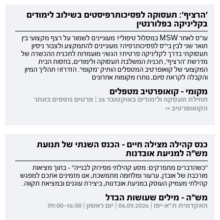
'הרציף': תעסוקה לפסיכותרפיסטים בשילוב לימודים
בקליניקה בפלורנטין
עו"ס לאחר MSW במסלול טיפולי? מעוניינים לשמור על רצף מקצועי בין
תואר שני לבין בי"ס לפסיכותרפיה? מעוניינים להתמקצע ולצבור ניסיון
תעסוקתי בדרך לקליניקה פרטית? הגש/י מועמדות לתכנית ההכשרה של
מדרשת 'הרציף', תכנית המשלבת תעסוקה ולימודים, בחסות הבית
המקצועי של קואופרטיב המטפלים הותיק 'מקומי'. הזדרזו! תהליך המיון
והקבלה לקראת סיום, נותרו מקומות אחרונים
מקומי - קואופרטיב מטפלים
תחילת העסקה ולימודים באוקטובר 26 | פרטים נוספים באתר
הקואופרטיב >>
כנס קהילה מצילה חיים - הכנס השנתי של תנועת
מש"ה למניעת אובדנות
"כשהדברים מתפרקים: מסע קהילתי מפירוק לבנייה" - בתוך מציאות
מורכבת של אובדן, ערעור ומלחמה מתמשכת, אנו מזמינים אתכם למפגש
קהילתי מעמיק העוסק במניעת אובדנות, ביצירת עוגנים ובמציאת תקווה.
מש"ה - מילים שעושות הבדל
האקדמית ת"א-יפו | 06.09.2026 | יום ראשון | 09:00-16:00