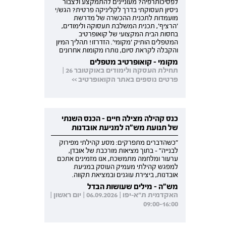
לפסיכותרפיה? מעוניינים להתמקצע ולצבור
ניסיון תעסוקתי בדרך לקליניקה פרטית? הגש/י
מועמדות לתכנית ההכשרה של מדרשת
'הרציף', תכנית המשלבת תעסוקה ולימודים,
בחסות הבית המקצועי של קואופרטיב
המטפלים הותיק 'מקומי'. הזדרזו! תהליך המיון
והקבלה לקראת סיום, נותרו מקומות אחרונים
מקומי - קואופרטיב מטפלים
תחילת העסקה ולימודים באוקטובר 26 |
פרטים נוספים באתר הקואופרטיב >>
כנס קהילה מצילה חיים - הכנס השנתי
של תנועת מש"ה למניעת אובדנות
"כשהדברים מתפרקים: מסע קהילתי מפירוק
לבנייה" - בתוך מציאות מורכבת של אובדן,
ערעור ומלחמה מתמשכת, אנו מזמינים אתכם
למפגש קהילתי מעמיק העוסק במניעת
אובדנות, ביצירת עוגנים ובמציאת תקווה.
מש"ה - מילים שעושות הבדל
האקדמית ת"א-יפו | 06.09.2026 | יום ראשון |
09:00-16:00