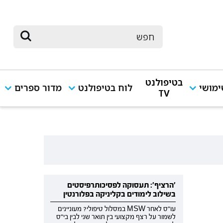
בטיפולנט
מושי
לוח בטיפולנט
מדור ספרים
TV
'הרציף': תעסוקה לפסיכותרפיסטים
בשילוב לימודים בקליניקה בפלורנטין
עו"ס לאחר MSW במסלול טיפולי? מעוניינים
לשמור על רצף מקצועי בין תואר שני לבין בי"ס