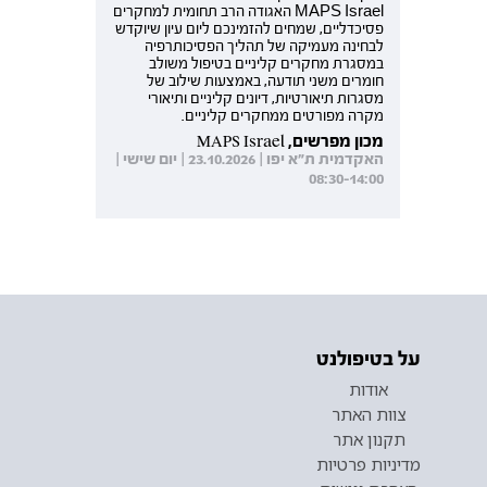
MAPS Israel האגודה הרב תחומית למחקרים
פסיכדליים, שמחים להזמינכם ליום עיון שיוקדש
לבחינה מעמיקה של תהליך הפסיכותרפיה
במסגרת מחקרים קליניים בטיפול משולב
חומרים משני תודעה, באמצעות שילוב של
מסגרות תיאורטיות, דיונים קליניים ותיאורי
מקרה מפורטים ממחקרים קליניים.
מכון מפרשים, MAPS Israel
האקדמית ת"א יפו | 23.10.2026 | יום שישי |
08:30-14:00
על בטיפולנט
אודות
צוות האתר
תקנון אתר
מדיניות פרטיות