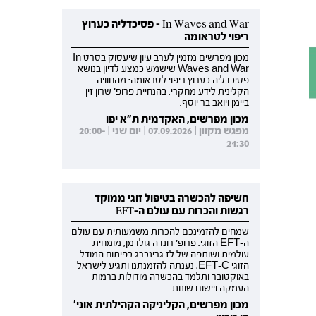
In Waves and War - פסיכדליה כערוץ
ריפוי לטראומה
מכון מפרשים מזמין לערב עיון שיעסוק בסרט In
Waves and War שישמש כמצע לדיון בנושא
פסיכדליה כערוץ ריפוי לטראומה: מהחוויה
הקלינית לידע מחקרי. בהנחיית פרופ' שרון זין
ביימן ויואב בר יוסף.
מכון מפרשים, האקדמית ת"א יפו
מפגש מקוון | 07.09.2026 | יום שני | 20:00-
21:30
חשיפה להכשרה בטיפול זוגי ממוקד
רגשות והכרות עם עולם ה-EFT
שמחים להזמינכם להכרות משמעותית עם עולם
ה-EFT הזוגי. פרופ' רונדה גולדמן, מומחית
עולמית ושותפה של לז גרינברג בפיתוח המודל
הזוגי EFT-C, נענתה להזמנתנו ותגיע לישראל
באוקטובר ותלמד בהכשרה מודולות ברמות
העמקה ויישום שונות.
מכון מפרשים, הקליניקה הקהילתית אוני'