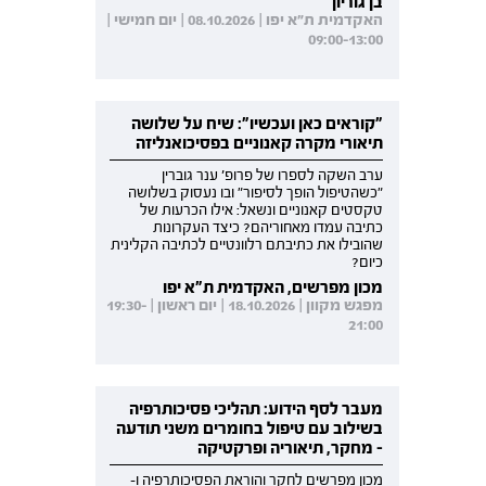
בן גוריון
האקדמית ת"א יפו | 08.10.2026 | יום חמישי |
09:00-13:00
"קוראים כאן ועכשיו": שיח על שלושה
תיאורי מקרה קאנוניים בפסיכואנליזה
ערב השקה לספרו של פרופ' ענר גוברין
"כשהטיפול הופך לסיפור" ובו נעסוק בשלושה
טקסטים קאנוניים ונשאל: אילו הכרעות של
כתיבה עמדו מאחוריהם? כיצד העקרונות
שהובילו את כתיבתם רלוונטיים לכתיבה הקלינית
כיום?
מכון מפרשים, האקדמית ת"א יפו
מפגש מקוון | 18.10.2026 | יום ראשון | 19:30-
21:00
מעבר לסף הידוע: תהליכי פסיכותרפיה
בשילוב עם טיפול בחומרים משני תודעה
- מחקר, תיאוריה ופרקטיקה
מכון מפרשים לחקר והוראת הפסיכותרפיה ו-